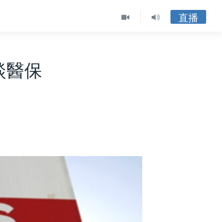
直播
人談醫保