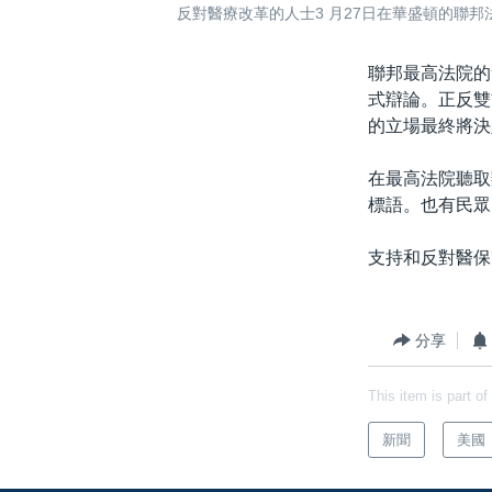
反對醫療改革的人士3 月27日在華盛頓的聯邦
聯邦最高法院的
式辯論。正反雙
的立場最終將決
在最高法院聽取
標語。也有民眾
支持和反對醫保
分享
This item is part of
新聞
美國