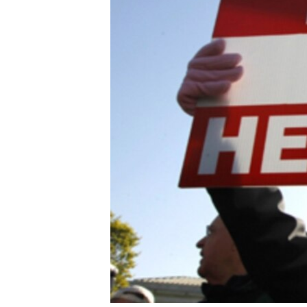
國際
到
檢
經貿
索
視頻
音頻
每日視頻新聞
VOA 60秒 (國際)
時事經緯
美國專訊
新聞音頻
視頻存檔
海外港人
YOUTUBE頻道
港人港心
美國透視
建國史話
廣播節目表