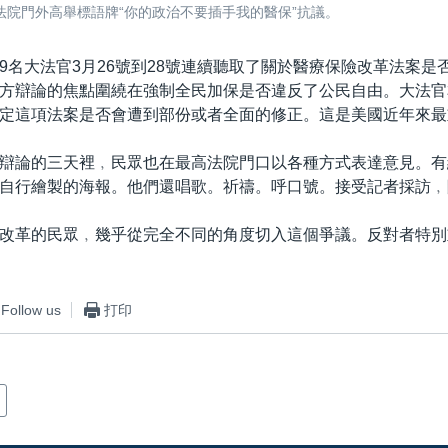
法院門外高舉標語牌“你的政治不要插手我的醫保”抗議。
9名大法官3月26號到28號連續聽取了關於醫療保險改革法案是
方辯論的焦點圍繞在強制全民加保是否違反了公民自由。大法官
定這項法案是否會遭到部份或者全面的修正。這是美國近年來最
辯論的三天裡﹐民眾也在最高法院門口以各種方式表達意見。有
自行繪製的海報。他們還唱歌。祈禱。呼口號。接受記者採訪﹐
改革的民眾﹐幾乎從完全不同的角度切入這個爭議。反對者特別
Follow us
打印