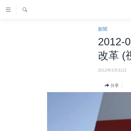
無
障
礙
檢
主頁
索
新聞
鏈
美國大選2024
2012
接
港澳
跳
改革 (
轉
台灣
到
美中關係
2012年3月31日
內
容
海外港人
跳
分享
新聞自由
轉
到
揭謊頻道
導
美國
航
跳
中國
轉