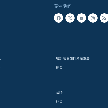
關注我們
檔
粵語廣播節目及頻率表
介
播客
國際
經貿