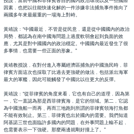
授說﹐當前中國和菲律賓各自的國內政治環境以及一些國際
因素﹐也把以往能快速化解的一件涉嫌非法捕魚事件推向了
兩國多年來最嚴重的一場海上對峙。
黃靖說﹕“中國最近﹐不管是從民意﹐還是從中國國內的政治
局勢﹐都認為在南中國海問題上過度軟弱會起到負面的效
應﹐尤其是對中國國內的政治穩定。中國國內最近發生了很
多事情﹐也需要一些正面的形象。”
黃靖教授說﹐在對付進入專屬經濟區捕魚的中國漁民時﹐菲
律賓方面這次也採取了比過去更強硬的做法﹐包括派出海軍
最大的軍艦﹐因此可能觸發了中國比以往更大的反彈。
黃靖說﹕“從菲律賓的角度來看﹐它也有自己的道理﹐因為第
一﹐它一直認為那是西菲律賓海﹐是它的領域。第二﹐它認
為中國漁船一而再﹑再而三地跑到所謂的菲律賓領海打魚都
不能有效制止。第三﹐菲律賓也出於國內的需要。我們知道
阿基諾三世也面臨許多國內的問題﹐在外事問題上輸不起﹐
也需要表示一下強硬。那麼兩邊就剛好撞上了。”