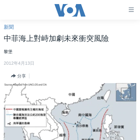
無
障
礙
新聞
主頁
鏈
中菲海上對峙加劇未來衝突風險
接
美國大選2024
黎堡
跳
港澳
轉
2012年4月13日
台灣
到
內
分享
美中關係
容
海外港人
跳
轉
新聞自由
到
揭謊頻道
導
航
美國
跳
中國
轉