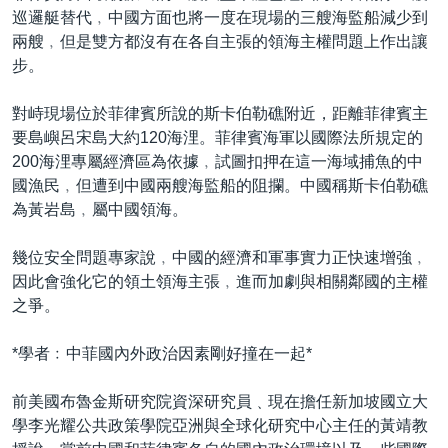
巡邏艇替代﹐中國方面也將一度在現場的三艘海監船減少到
兩艘﹐但是雙方都沒有在各自主張的領海主權問題上作出讓
步。
對峙現場位於菲律賓所說的斯卡伯勒礁附近，距離菲律賓主
要島嶼呂宋島大約120海浬。菲律賓海軍以國際法所規定的
200海浬專屬經濟區為依據﹐試圖扣押在這一海域捕魚的中
國漁民﹐但遭到中國兩艘海監船的阻攔。中國稱斯卡伯勒礁
為黃岩島﹐屬中國領海。
幾位安全問題專家說﹐中國的經濟和軍事實力正快速增強﹐
因此會強化它的領土領海主張﹐進而加劇與相關鄰國的主權
之爭。
*學者﹕中菲國內外政治因素剛好撞在一起*
前美國布魯金斯研究院資深研究員﹑現在擔任新加坡國立大
學李光耀公共政策學院亞洲與全球化研究中心主任的黃靖教