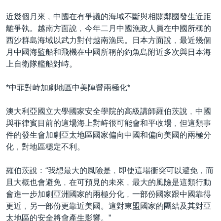
近幾個月來﹐中國在有爭議的海域不斷與相關鄰國發生近距
離爭執。越南方面說﹐今年二月中國漁政人員在中國所稱的
西沙群島海域以武力對付越南漁民。日本方面說﹐最近幾個
月中國海監船和飛機在中國所稱的釣魚島附近多次與日本海
上自衛隊艦船對峙。
*中菲對峙加劇地區中美陣營兩極化*
澳大利亞國立大學國家安全學院的高級講師羅伯茨說﹐中國
與菲律賓目前的這場海上對峙很可能會和平收場﹐但這類事
件的發生會加劇亞太地區國家偏向中國和偏向美國的兩極分
化﹐對地區穩定不利。
羅伯茨說﹕“我想最大的風險是﹐即使這場衝突可以避免﹐而
且大概也會避免﹐在可預見的未來﹐最大的風險是這類行動
會進一步加劇亞洲國家的兩極分化﹐一部份國家跟中國靠得
更近﹐另一部份更靠近美國。這對東盟國家的團結及其對亞
太地區的安全將會產生影響。”