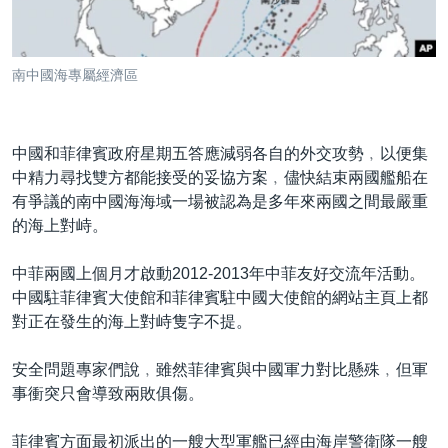
到
國際
檢
經貿
索
南中國海專屬經濟區
視頻
音頻
每日視頻新聞
中國和菲律賓政府星期五答應減弱各自的外交攻勢﹐以便集
VOA 60秒 (國際)
時事經緯
中精力尋找雙方都能接受的妥協方案﹐儘快結束兩國艦船在
國語
美國專訊
新聞音頻
有爭議的南中國海海域一場被認為是多年來兩國之間最嚴重
的海上對峙。
關注我們
視頻存檔
海外港人
YOUTUBE頻道
港人港心
中菲兩國上個月才啟動2012-2013年中菲友好交流年活動。
中國駐菲律賓大使館和菲律賓駐中國大使館的網站主頁上都
美國透視
對正在發生的海上對峙隻字不提。
其他語言網站
建國史話
安全問題專家們說﹐雖然菲律賓與中國軍力對比懸殊﹐但軍
廣播節目表
事衝突只會導致兩敗俱傷。
菲律賓方面最初派出的一艘大型軍艦已經由海岸警衛隊一艘