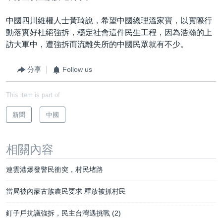
中國四川維權人士黃琦說，希望中國總理溫家寶，以實際行
動落實好杜絕強拆，穩定社會這件民生工程，因為浩瀚的上
訪大軍中，遭強拆而流離失所的中國民眾就有不少。
分享
Follow us
This item is part of
新聞
中國
相關內容
連雲港爆發警民衝突，村民堵路
當局被內蒙古族農民要求 釋放被抓村民
釘子戶抗議強拆，民主台灣遇挑戰 (2)