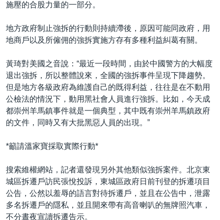
施壓的合股力量的一部分。
地方政府制止強拆的行動則持續滯後，原因可能同政府，用
地商戶以及所僱佣的強拆實施方存有多種利益糾葛有關。
黃琦對美國之音說：“最近一段時間，由於中國警方的大幅度
退出強拆，所以整體說來，全國的強拆事件呈現下降趨勢。
但是地方各級政府為維護自己的既得利益，往往是在不動用
公檢法的情況下，動用黑社會人員進行強拆。比如，今天成
都崇州羊馬鎮事件就是一個典型，其中既有崇州羊馬鎮政府
的文件，同時又有大批黑惡人員的出現。”
*籲請溫家寶採取實際行動*
搜索維權網站，記者還發現另外其他類似強拆案件。北京東
城區拆遷戶訪民張悅投訴，東城區政府日前刊登的拆遷項目
公告，公然以羞辱的語言對待拆遷戶，並且在公告中，泄露
多名拆遷戶的隱私，並且開來帶有高音喇叭的無牌照汽車，
不分晝夜宣讀拆遷告示。