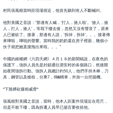
村民張風根當時距現場很近，他首先聽到有人不斷喊叫。
他對美國之音說：“那邊有人喊，‘打人，搶人啦’。‘搶人，搶
人，打人，搶人’，等我下樓去後，忽然又沒有聲音了，原來
人已被砍了。接著，那邊有人說，‘拆掉，拆掉’。。。接著傳
來嘩啦，嘩啦的聲響。當時我的奶奶還在房子裡面，幾個小
伙子就把她直接拖出來啦。。。”
中國的維權網《六四天網》４月１８的新聞稿說，在夜色的
保護下，強拆人員先是封鎖通往泗安村的各個路口，然後開
始夜間強拆行動。強拆人員總計約50人，他們手持木棒，刀
具，鋼管以及槍枝，分乘7，8輛轎車，外加一台挖掘機。
*下胳膊砍腿相威脅*
張風根對美國之音說，當時，他本人距案件現場近在咫尺，
但是不敢下樓，因為拆遷人員早已揚言要收拾他。