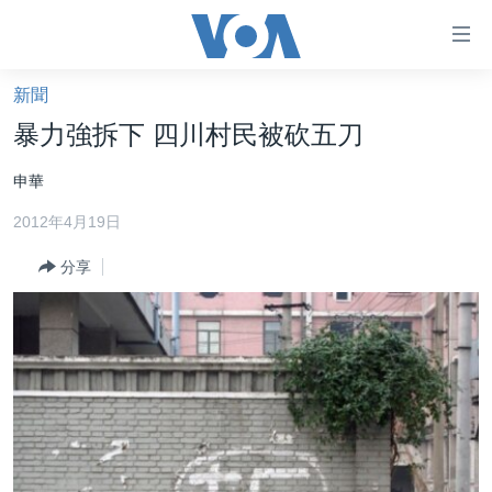
無
障
礙
新聞
主頁
鏈
暴力強拆下 四川村民被砍五刀
接
美國大選2024
申華
跳
港澳
轉
2012年4月19日
台灣
到
內
分享
美中關係
容
海外港人
跳
轉
新聞自由
到
揭謊頻道
導
航
美國
跳
中國
轉