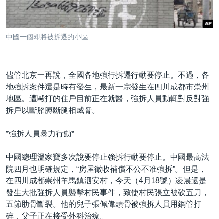
到
國際
檢
經貿
索
中國一個即將被拆遷的小區
視頻
音頻
每日視頻新聞
儘管北京一再說，全國各地強行拆遷行動要停止。不過，各
VOA 60秒 (國際)
時事經緯
地強拆案件還是時有發生，最新一宗發生在四川成都市崇州
國語
美國專訊
新聞音頻
地區。遭毆打的住戶目前正在就醫，強拆人員動輒對反對強
拆戶以斷胳膊斷腿相威脅。
關注我們
視頻存檔
海外港人
YOUTUBE頻道
港人港心
*強拆人員暴力行動*
美國透視
中國總理溫家寶多次說要停止強拆行動要停止。中國最高法
其他語言網站
建國史話
院四月也明確規定，“房屋徵收補償不公不准強拆”。但是，
在四川成都崇州羊馬鎮泗安村，今天（4月18號）凌晨還是
廣播節目表
發生大批強拆人員襲擊村民事件，致使村民張立被砍五刀，
五節肋骨斷裂。他的兒子張佩偉頭骨被強拆人員用鋼管打
碎，父子正在接受外科治療。