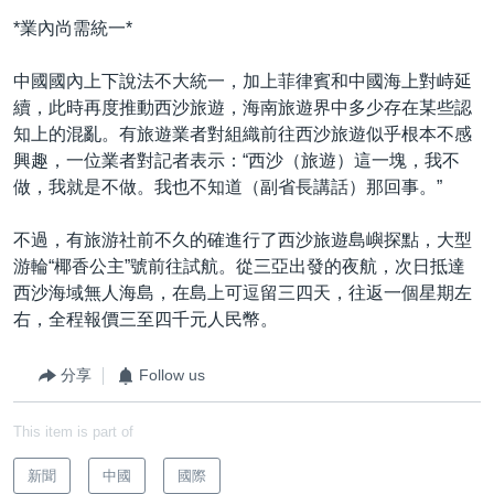
*業內尚需統一*
中國國內上下說法不大統一，加上菲律賓和中國海上對峙延
續，此時再度推動西沙旅遊，海南旅遊界中多少存在某些認
知上的混亂。有旅遊業者對組織前往西沙旅遊似乎根本不感
興趣，一位業者對記者表示：“西沙（旅遊）這一塊，我不
做，我就是不做。我也不知道（副省長講話）那回事。”
不過，有旅游社前不久的確進行了西沙旅遊島嶼探點，大型
游輪“椰香公主”號前往試航。從三亞出發的夜航，次日抵達
西沙海域無人海島，在島上可逗留三四天，往返一個星期左
右，全程報價三至四千元人民幣。
分享
Follow us
This item is part of
新聞
中國
國際