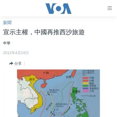
無
障
礙
新聞
主頁
鏈
宣示主權，中國再推西沙旅遊
接
美國大選2024
申華
跳
港澳
轉
2012年4月24日
台灣
到
內
分享
美中關係
容
海外港人
跳
轉
新聞自由
到
揭謊頻道
導
航
美國
跳
中國
轉