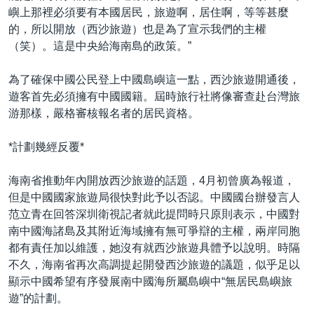
嶼上那裡必須要有本國居民，旅遊啊，居住啊，等等甚麼
的，所以開放（西沙旅遊）也是為了宣示我們的主權
（笑）。這是中央給海南島的政策。”
為了確保中國公民登上中國島嶼這一點，西沙旅遊開通後，
遊客首先必須擁有中國國籍。屆時旅行社將像審查赴台灣旅
游那樣，嚴格審核報名者的居民資格。
*計劃幾經反覆*
海南省推動年內開放西沙旅遊的話題，4月初曾廣為報道，
但是中國國家旅遊局很快對此予以否認。中國國台辦發言人
范立青在回答深圳衛視記者就此提問時只原則表示，中國對
南中國海諸島及其附近海域擁有無可爭辯的主權，兩岸同胞
都有責任加以維護，她沒有就西沙旅遊具體予以說明。時隔
不久，海南省再次高調提起開發西沙旅遊的議題，似乎足以
顯示中國希望有序發展南中國海所屬島嶼中“無居民島嶼旅
遊”的計劃。