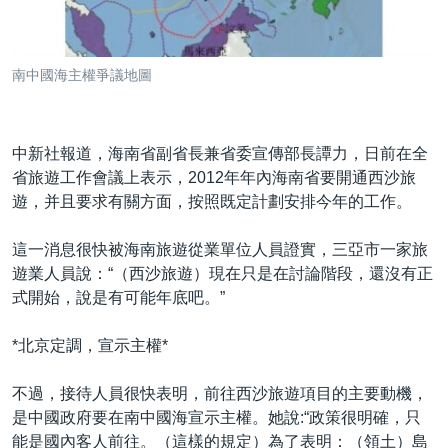
到
國際
檢
經貿
索
南中國海主權爭議地圖
視頻
音頻
每日視頻新聞
中新社報道，海南省副省長兼省委宣傳部長譚力，日前在全
VOA 60秒 (國際)
時事經緯
省旅遊工作會議上表示，2012年年內海南省要開通西沙旅
國語
美國專訊
新聞音頻
遊，并且要求有關方面，按照既定計劃安排今年的工作。
關注我們
視頻存檔
海外港人
這一消息很快被海南旅遊從業單位人員證實，三亞市一家旅
YOUTUBE頻道
港人港心
遊業人員說：“（西沙旅遊）現在只是在討論階段，還沒有正
式開始，說是有可能年底吧。”
美國透視
其他語言網站
建國史話
*北京定調，宣示主權*
廣播節目表
不過，接待人員很快表明，前往西沙旅遊項目的主要動機，
是中國政府要在南中國海宣示主權。她說:“政策很明確，只
能是國內客人前往。（這樣的規定）為了表明：（領土）島