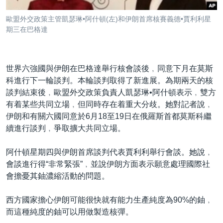
到
國際
檢
歐盟外交政策主管凱瑟琳•阿什頓(左)和伊朗首席核賽義德•賈利利星
經貿
索
期三在巴格達
視頻
音頻
每日視頻新聞
世界六強國與伊朗在巴格達舉行核會談後﹐同意下月在莫斯
科進行下一輪談判。本輪談判取得了新進展。為期兩天的核
VOA 60秒 (國際)
時事經緯
國語
談判結束後﹐歐盟外交政策負責人凱瑟琳•阿什頓表示﹐雙方
美國專訊
新聞音頻
有着某些共同立場﹐但同時存在着重大分歧。她對記者說﹐
關注我們
伊朗和有關六國同意於6月18至19日在俄羅斯首都莫斯科繼
視頻存檔
海外港人
續進行談判﹐爭取擴大共同立場。
YOUTUBE頻道
港人港心
阿什頓星期四與伊朗首席談判代表賈利利舉行會談。她說﹐
美國透視
其他語言網站
會談進行得“非常緊張”﹐並說伊朗方面表示願意處理國際社
建國史話
會擔憂其鈾濃縮活動的問題。
廣播節目表
西方國家擔心伊朗可能很快就有能力生產純度為90%的鈾﹐
而這種純度的鈾可以用做製造核彈。