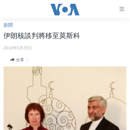
無
障
礙
新聞
主頁
鏈
伊朗核談判將移至莫斯科
接
美國大選2024
2012年5月25日
跳
港澳
轉
分享
台灣
到
內
美中關係
容
海外港人
跳
轉
新聞自由
到
揭謊頻道
導
航
美國
跳
中國
轉