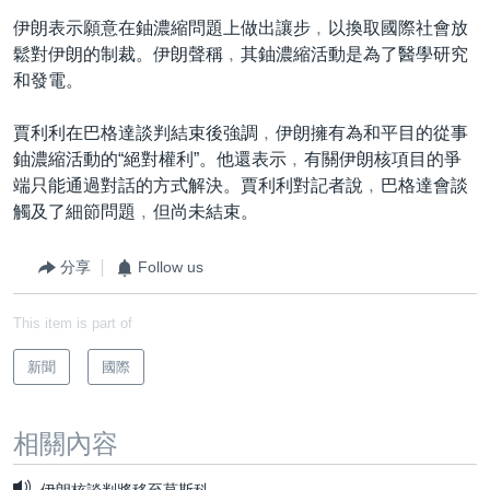
伊朗表示願意在鈾濃縮問題上做出讓步﹐以換取國際社會放
鬆對伊朗的制裁。伊朗聲稱﹐其鈾濃縮活動是為了醫學研究
和發電。
賈利利在巴格達談判結束後強調﹐伊朗擁有為和平目的從事
鈾濃縮活動的“絕對權利”。他還表示﹐有關伊朗核項目的爭
端只能通過對話的方式解決。賈利利對記者說﹐巴格達會談
觸及了細節問題﹐但尚未結束。
分享
Follow us
This item is part of
新聞
國際
相關內容
伊朗核談判將移至莫斯科