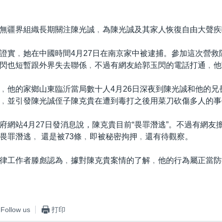
無疆界組織長期關注陳光誠﹐為陳光誠及其家人恢復自由大聲疾
證實﹐她在中國時間4月27日在南京家中被逮捕。參加這次營救
閃也短暫跟外界失去聯係﹐不過有網友給郭玉閃的電話打通﹐他
﹐他的家鄉山東臨沂當局數十人4月26日深夜到陳光誠和他的兄
﹐並引發陳光誠侄子陳克貴在遭到毒打之後用菜刀砍傷多人的事
府網站4月27日發消息說，陳克貴目前“畏罪潛逃”。不過有網友
畏罪潛逃﹐ 還是被73條﹐即被秘密拘押﹐還有待觀察。
律工作者滕彪認為﹐據對陳克貴案情的了解﹐他的行為屬正當防
Follow us
打印