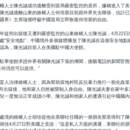
權人士陳光誠成功逃離受到當局嚴密監控的居所，據稱進入了美
陳光誠逃離山東的維權人士何培蓉目前跟外界失去聯係，估計已
疆界》主席瑞傑呼籲中國當局立即恢復何培蓉的自由。
年徒刑出獄後又遭到嚴密監控的山東維權人士陳光誠，4月22日
處“安全地點”，中國境外多個媒體播放了陳光誠在這個安全地點
認為，陳光誠目前人在美國駐中國大使館。
駐華使館求證外界有關陳光誠下落的傳聞，接聽電話的新聞官熊
任何消息可以提供。”
盲人法律維權人士﹐因為幫助當地村民反抗暴力推行一胎化政策
年9月出獄後﹐他和家人仍然被限制人身自由。陳光誠夫妻在家中
兒一度無法正常就讀小學。陳光誠和他家人的遭遇引起中國國內
處境的維權人士胡佳從他在美聯社任職的一個朋友那里得到了陳
胡佳4月27日對美國之音說﹕“這是私人方面的溝通﹐美聯社的