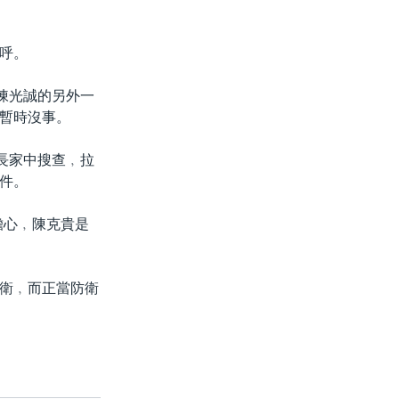
呼。
陳光誠的另外一
暫時沒事。
長家中搜查﹐拉
件。
擔心﹐陳克貴是
衛﹐而正當防衛