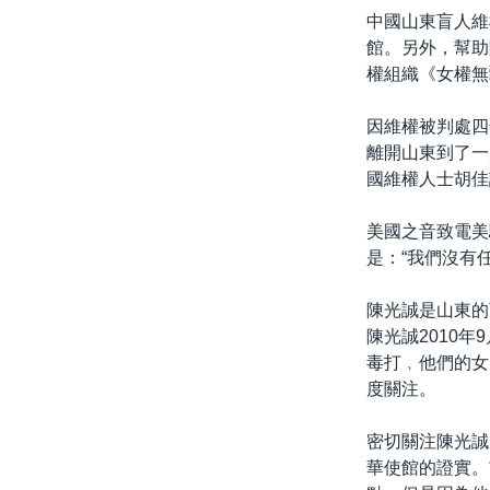
中國山東盲人維
館。另外，幫助
權組織《女權無
因維權被判處四
離開山東到了一
國維權人士胡佳
美國之音致電美
是：“我們沒有
陳光誠是山東的
陳光誠2010
毒打﹐他們的女
度關注。
密切關注陳光誠
華使館的證實。