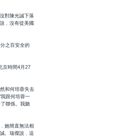
沒對陳光誠下落
說﹐沒有從美國
百分之百安全的
京時間4月27
突然和何培蓉失去
“我跟何培蓉一
去了聯係。我聽
﹐她簡直無法相
誠。瑞傑說﹐這