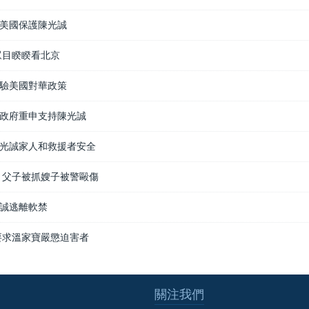
美國保護陳光誠
眾目睽睽看北京
驗美國對華政策
政府重申支持陳光誠
光誠家人和救援者安全
 父子被抓嫂子被警毆傷
誠逃離軟禁
要求溫家寶嚴懲迫害者
關注我們