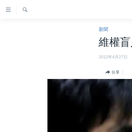
無
障
礙
檢
主頁
索
新聞
鏈
美國大選2024
維權盲
接
港澳
跳
2012年4月27日
轉
台灣
到
美中關係
內
分享
容
海外港人
跳
新聞自由
轉
到
揭謊頻道
導
美國
航
跳
中國
轉