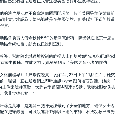
們自己沒有辦法通過正式管道從美國使館那里獲得確認。”
他的這位朋友絕不會拿這個問題開玩笑。儘管美國駐華使館目前
胡佳肯定地認為﹐陳光誠就是在美國使館。但美聯社正式的報道
證實。
助協會負責人傅希秋給BBC的最新電郵稱﹕陳光誠在北京一處
助協會網站看，該會也已說到這點。
報導﹐幫助陳光誠逃離控制的維權人士何培蓉(網名珍珠)已經在北
南京家中被捕。在此之前，她剛剛結束了美國之音記者的採訪。
女權無疆界》主席瑞傑證實﹐ 她在4月27日上午11點左右﹐她
前﹐瑞傑一直在通過網上即時通訊skype 跟何培蓉對話。她說﹕
ype上你來我往互動﹐大約在愛爾蘭時間凌晨5點﹐我突然跟她失
。我非常擔心她。”
培蓉是英雄﹐是她開車把陳光誠帶到了安全的地方。瑞傑女士說
能在把守嚴密﹐可以說連針都難以插進的東師古村成功救出陳光