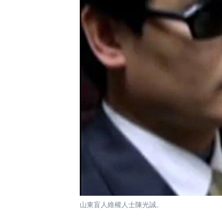
國際
到
檢
經貿
索
視頻
音頻
每日視頻新聞
VOA 60秒 (國際)
時事經緯
美國專訊
新聞音頻
視頻存檔
海外港人
YOUTUBE頻道
港人港心
美國透視
建國史話
廣播節目表
山東盲人維權人士陳光誠。