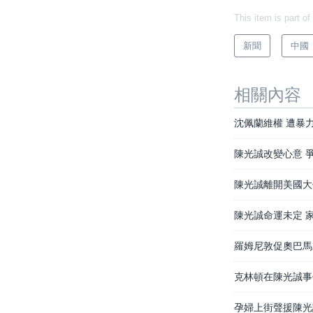
This item is part of
新聞
中國
相關內容
沈佩蘭維權 遭暴
陳光誠改變心意 
陳光誠離開美國大
陳光誠命運未定 
羅姆尼敦促奧巴馬
克林頓在陳光誠事
孕婦上街聲援陳光