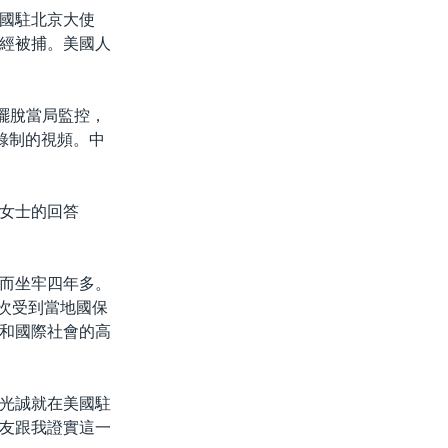
國駐北京大使
經被捕。美國人
擺脫當局監控，
錄制的視頻。中
女士的回答
而坐牢四年多。
多次受到當地國保
和國際社會的高
光誠就在美國駐
朋友跟我證實這一