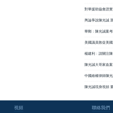
對華援助協會證實
輿論爭說陳光誠 
華郵：陳光誠案考
美國議員敦促美國
楊建利﹕請關注陳
陳光誠大哥家血案
中國維權律師陳光
陳光誠現身視頻 
視頻
聯絡我們