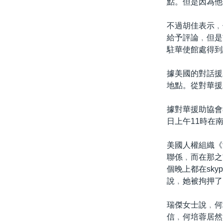
點。但是因為他
不過胡佳表示﹐
給予評論﹐但是
駐華使館處得到
據美國的對話援
地點。從對華援
據對華援助協會
日上午11時在
美國人權組織《
聯係﹐而在那之
個晚上都在sk
說﹐她被拘押了
瑞傑女士說﹐何
信﹐何培蓉居然