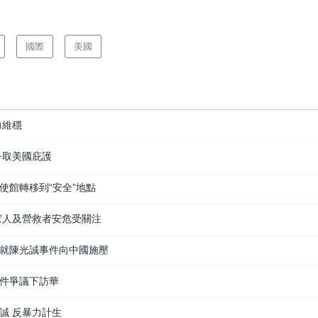
國際
美國
力維穩
爭取美國庇護
使館轉移到“安全”地點
家人及營救者安危受關注
就陳光誠事件向中國施壓
件爭議下訪華
誠 反暴力計生