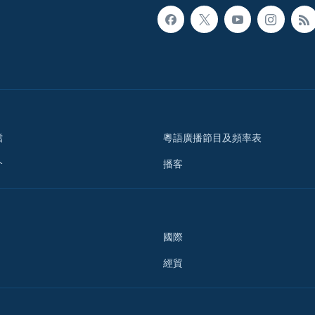
檔
粵語廣播節目及頻率表
介
播客
國際
經貿