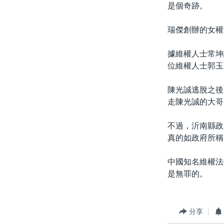
是個奇跡。
瑞傑創辦的女權
據維權人士常坤
位維權人士郭玉
陳光誠逃脫之後
走陳光誠的大哥
不過，沂南縣政
真的如政府所稱
中國知名維權法
是無罪的。
分享