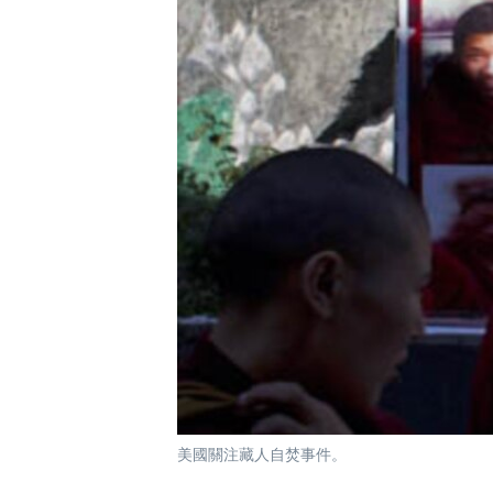
國際
到
檢
經貿
索
視頻
音頻
每日視頻新聞
VOA 60秒 (國際)
時事經緯
美國專訊
新聞音頻
視頻存檔
海外港人
YOUTUBE頻道
港人港心
美國透視
建國史話
廣播節目表
美國關注藏人自焚事件。