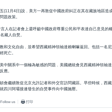
五(11月4日)說﹐美方一再敦促中國政府糾正在其在藏族地區造
問題政策。
發言人在記者會上還呼籲中國政府尊重公民和平表達自己意見的
1名藏人自焚。
教和文化自由﹐並希望西藏精神領袖達賴喇嘛返回。包括一名尼
經死亡。
美中關系中一個極為敏感的問題﹐美國總統會見西藏精神領袖達
反應。
頓會繼續敦促北京允許記者和外交官訪問藏區。早些時候，西藏
就四川阿壩接連發生的自焚事件向中國施壓。
Follow us
打印