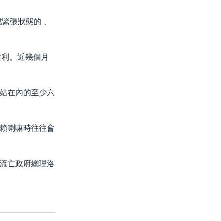
成緊張狀態的﹑
權利。近幾個月
姑在內的至少六
賴喇嘛時往往會
流亡政府總理洛