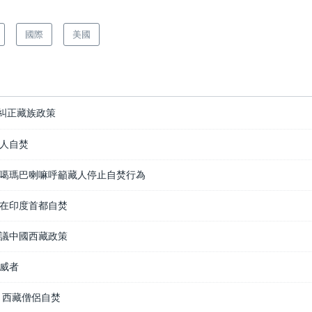
國際
美國
糾正藏族政策
人自焚
噶瑪巴喇嘛呼籲藏人停止自焚行為
在印度首都自焚
議中國西藏政策
威者
 西藏僧侶自焚