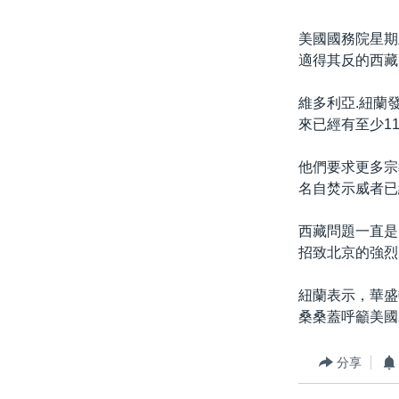
美國國務院星期
適得其反的西藏
維多利亞.紐蘭
來已經有至少1
他們要求更多宗
名自焚示威者已
西藏問題一直是
招致北京的強烈
紐蘭表示，華盛
桑桑蓋呼籲美國
分享