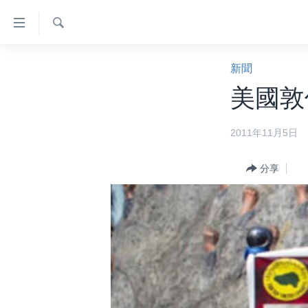
無
障
礙
檢
主頁
索
新聞
鏈
美國大選2024
美國敦
接
港澳
跳
2011年11月5日
轉
台灣
到
美中關係
內
分享
容
海外港人
跳
新聞自由
轉
到
揭謊頻道
導
美國
航
跳
中國
轉