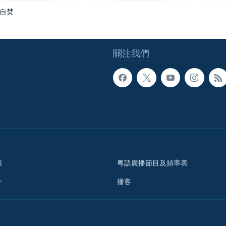
自焚
關注我們
檔
粵語廣播節目及頻率表
介
播客