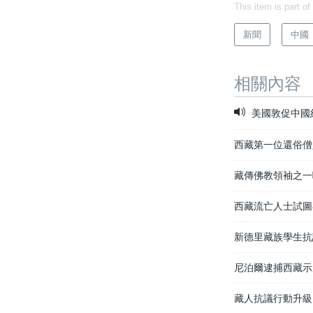
This item is part of
新聞
中國
相關內容
美國敦促中國
西藏第一位還俗僧
藏傳佛教領袖之一
西藏流亡人士試圖
新德里藏族學生抗
尼泊爾逮捕西藏示
藏人抗議行動升級