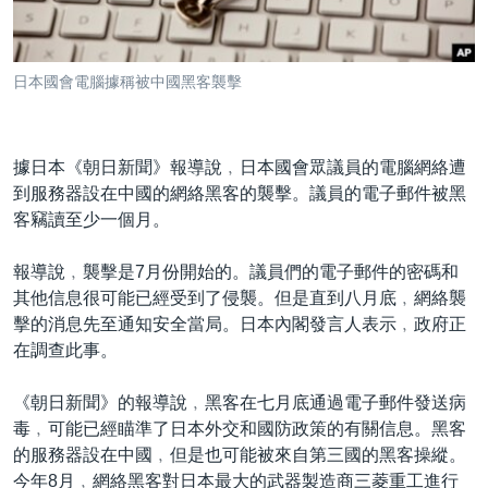
到
國際
檢
經貿
索
日本國會電腦據稱被中國黑客襲擊
視頻
音頻
每日視頻新聞
據日本《朝日新聞》報導說﹐日本國會眾議員的電腦網絡遭
VOA 60秒 (國際)
時事經緯
到服務器設在中國的網絡黑客的襲擊。議員的電子郵件被黑
國語
美國專訊
新聞音頻
客竊讀至少一個月。
關注我們
視頻存檔
海外港人
報導說﹐襲擊是7月份開始的。議員們的電子郵件的密碼和
YOUTUBE頻道
港人港心
其他信息很可能已經受到了侵襲。但是直到八月底﹐網絡襲
擊的消息先至通知安全當局。日本內閣發言人表示﹐政府正
美國透視
在調查此事。
其他語言網站
建國史話
《朝日新聞》的報導說﹐黑客在七月底通過電子郵件發送病
廣播節目表
毒﹐可能已經瞄準了日本外交和國防政策的有關信息。黑客
的服務器設在中國﹐但是也可能被來自第三國的黑客操縱。
今年8月﹐網絡黑客對日本最大的武器製造商三菱重工進行