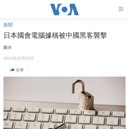
無
障
礙
新聞
主頁
鏈
日本國會電腦據稱被中國黑客襲擊
接
美國大選2024
斯洋
跳
港澳
轉
2011年10月25日
台灣
到
內
分享
美中關係
容
海外港人
跳
轉
新聞自由
到
揭謊頻道
導
航
美國
跳
中國
轉