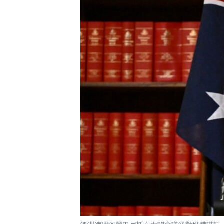
國際
到
檢
經貿
索
視頻
音頻
每日視頻新聞
VOA 60秒 (國際)
時事經緯
美國專訊
新聞音頻
視頻存檔
海外港人
YOUTUBE頻道
港人港心
美國透視
建國史話
廣播節目表