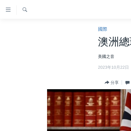
無
障
礙
檢
主頁
索
國際
鏈
美國大選2024
澳洲總
接
港澳
跳
美國之音
轉
台灣
到
2023年10月22日
美中關係
內
容
海外港人
分享
跳
新聞自由
轉
到
揭謊頻道
導
美國
航
跳
中國
轉