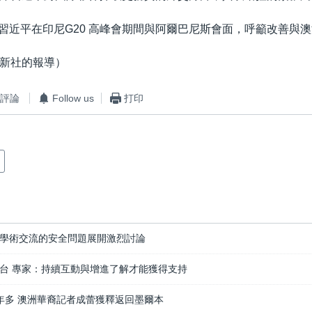
 月，習近平在印尼G20 高峰會期間與阿爾巴尼斯會面，呼籲改善與
新社的報導）
評論
Follow us
打印
學術交流的安全問題展開激烈討論
台 專家：持續互動與增進了解才能獲得支持
年多 澳洲華裔記者成蕾獲釋返回墨爾本