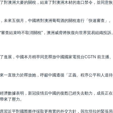
了對澳洲大麥的關稅，結束了對澳洲木材的進口禁令，並同意恢
，未來五個月，中國將對澳洲葡萄酒的關稅進行「快速審查」。
“審查結束時不取消關稅”，澳洲威脅將恢復向世界貿易組織投訴
了進展，中國本月稍早同意釋放中國國家電視台CGTN 前主播
來一直致力於釋放她，呼籲中國遵循「正義、程序公平和人道待
經濟數據表明，新冠疫情后中國的復甦已經失去動力，成長正在
帶來了壓力。
席習近平對國際夥伴採取更務實的外交方針，與坎培拉的緊張局