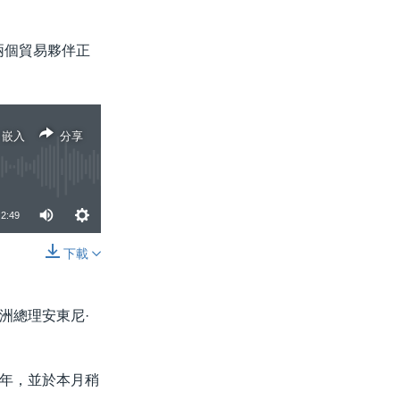
兩個貿易夥伴正
嵌入
分享
2:49
下載
分享
洲總理安東尼·
年，並於本月稍