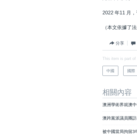
2022 年11
（本文依據了法
分享
This item is part of
中國
國際
相關內容
澳洲學術界就澳中
澳跨黨派議員團訪
被中國當局拘留3