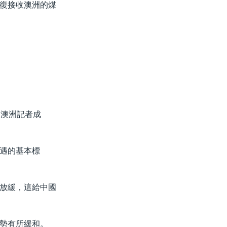
復接收澳洲的煤
。
、澳洲記者成
遇的基本標
放緩，這給中國
勢有所緩和。