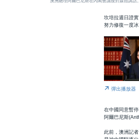
澳洲總理阿爾巴尼斯在內閣會議後對媒體講話。（
坎培拉週日證實
努力修復一度冰
彈出播放器
在中國同意暫停
阿爾巴尼斯(Ant
此前，澳洲記者