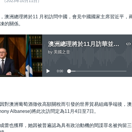
2023年10月11日）
，澳洲總理將於11 月初訪問中國，會見中國國家主席習近平，
凍的關係。
澳洲總理將於11月訪華並會見習近平
by
美國之音
No media source currently available
0:00
嵌入
因對澳洲葡萄酒徵收高額關稅而引發的世界貿易組織爭端後，澳
hony Albanese)將此次訪問定為11月4日至7日。
成蕾也獲釋，她因被普遍認為具有政治動機的間諜罪名被拘留三