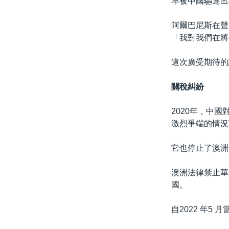
早被中國驅逐出
阿爾巴尼斯在聲
「我對我們在將
這次廣受期待的
關稅糾紛
2020年，中
激烈爭端的情況
它也停止了澳洲
澳洲法律禁止華
國。
自2022 年