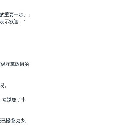
的重要一步。」
表示歡迎。”
前保守黨政府的
易。
，這激怒了中
礙已慢慢減少。