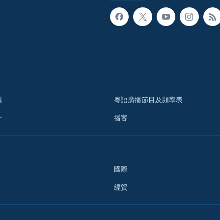
檔
粵語廣播節目及頻率表
介
播客
國際
經貿