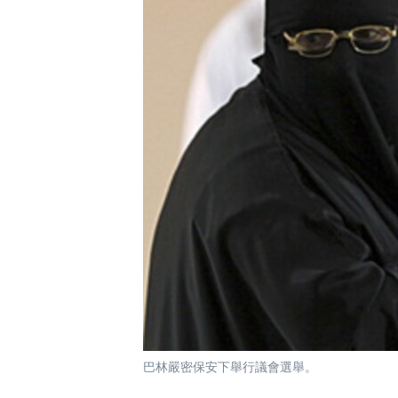
國際
到
檢
經貿
索
視頻
音頻
每日視頻新聞
VOA 60秒 (國際)
時事經緯
美國專訊
新聞音頻
視頻存檔
海外港人
YOUTUBE頻道
港人港心
美國透視
建國史話
廣播節目表
巴林嚴密保安下舉行議會選舉。