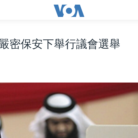
嚴密保安下舉行議會選舉