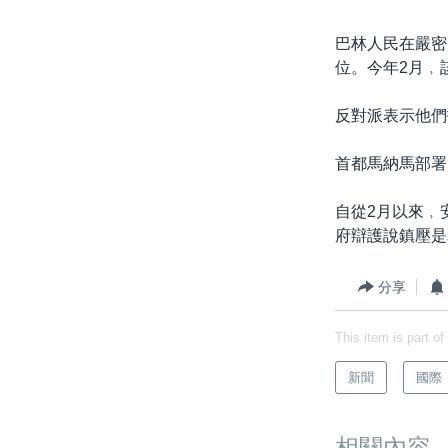
巴林人民在嚴密
位。今年2月﹐
反對派表示他們
首都馬納馬部署
自從2月以來﹐
府辯護說鎮壓是
分享
This item is part of
新聞
國際
相關內容