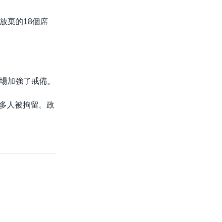
放棄的18個席
場加強了戒備。
0多人被拘留。政