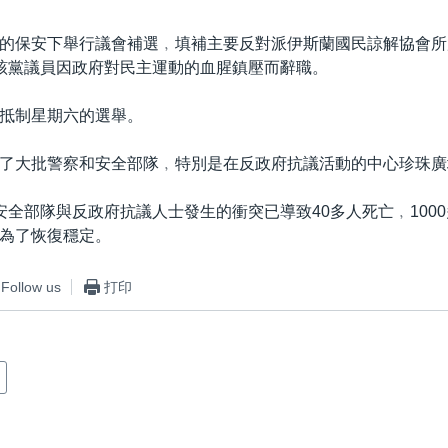
的保安下舉行議會補選﹐填補主要反對派伊斯蘭國民諒解協會所
該黨議員因政府對民主運動的血腥鎮壓而辭職。
抵制星期六的選舉。
了大批警察和安全部隊﹐特別是在反政府抗議活動的中心珍珠廣
安全部隊與反政府抗議人士發生的衝突已導致40多人死亡﹐100
為了恢復穩定。
Follow us
打印