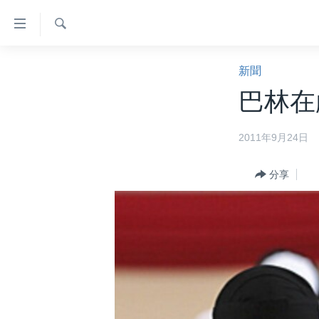
無
障
礙
檢
主頁
索
新聞
鏈
美國大選2024
巴林在
接
港澳
跳
2011年9月24日
轉
台灣
到
美中關係
內
分享
容
海外港人
跳
新聞自由
轉
到
揭謊頻道
導
美國
航
跳
中國
轉