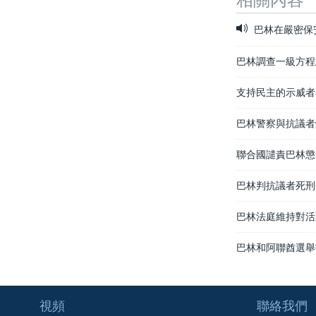
巴林在嚴密保
巴林調查一級方程
支持民主的示威者
巴林警察與抗議者
聯合國譴責巴林懲
巴林判抗議者死刑
巴林法庭維持對活
巴林和阿聯酋選舉
視頻
聯絡我們