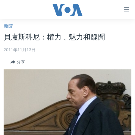
無
障
礙
新聞
主頁
鏈
貝盧斯科尼：權力﹑魅力和醜聞
接
美國大選2024
2011年11月13日
跳
港澳
轉
分享
台灣
到
內
美中關係
容
海外港人
跳
轉
新聞自由
到
揭謊頻道
導
航
美國
跳
中國
轉