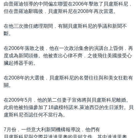
由普羅迪領導的中間偏左聯盟在2006年擊敗了貝盧斯科尼﹐
但在普羅迪辭職後﹐貝盧斯科尼在2008年再次當選。
在他三次擔任總理期間﹐有關貝盧斯科尼的爭議和新聞不
斷。
在2006年落敗之後﹐他在一次政治集會的演講台上昏倒﹐再
度成為新聞頭條。他被查出心律不齊﹐之後飛往美國接受心
臟起搏器手術。
在2008年的大選後﹐貝盧斯科尼的名聲往往與和美女狂歡有
關。
在2009年5月﹐他的第二任妻子宣佈將與貝盧斯科尼離婚。
此前他被拍攝參加了18歲模特諾米.萊迪西亞的生日派對。貝
盧斯科尼否認任何不當行為。
7月份﹐一些意大利新聞機構報導說﹐他們有
貝盧斯科尼與交際花達達里奧的音頻文件。其中達達里奧