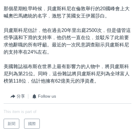
那個星期較早時候﹐貝盧斯科尼在倫敦舉行的20國峰會上大
喊奧巴馬總統的名字﹐激怒了英國女王伊麗莎白。
貝盧斯科尼估計﹐他在過去20年里出庭2500次﹐但是儘管這
些爭議和下滑的支持率﹐他仍然一直在位﹐並駁斥了此前要
求他辭職的所有呼籲。最近的一次民意調查顯示貝盧斯科尼
的支持率在24%左右。
美國雜誌福布斯在世界上最有影響力的人物中﹐將貝盧斯科
尼列為第21位。同時﹐這份雜誌將貝盧斯科尼列為全球富人
榜第118位﹐估計他擁有62億美元的淨資產。
分享
Follow us
This item is part of
新聞
國際