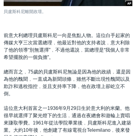
到
國際
檢
貝盧斯科尼離開政壇。
經貿
索
視頻
前意大利總理貝盧斯科尼一向是焦點人物。這位白手起家的
音頻
每日視頻新聞
傳媒大亨三次當選總理﹐他最近對他的支持者說﹐意大利除
VOA 60秒 (國際)
時事經緯
了他的領導“別無選擇”﹐不過他還說﹐當總理是“我個人非常
國語
希望擺脫的一個負擔”。
美國專訊
新聞音頻
關注我們
視頻存檔
海外港人
總而言之﹐75歲的貝盧斯科尼無論是因為他的政績﹐還是因
為他的醜聞﹐一直成為新聞頭條﹐雖然不斷出現性醜聞以及
YOUTUBE頻道
港人港心
欺詐和逃稅指控﹐並且支持率下降﹐他在政壇上卻屹立不
美國透視
倒。
其他語言網站
建國史話
這位意大利首富之一1936年9月29日生於意大利的米蘭。他
廣播節目表
很早就選擇了聚光燈下的生活﹐通過在夜總會和遊輪上賣唱
來賺取學費。1961年從法學院畢業後﹐貝盧斯科尼進入建築
業。大約10年後﹐他創建了有線電視台Telemilano﹐後來發