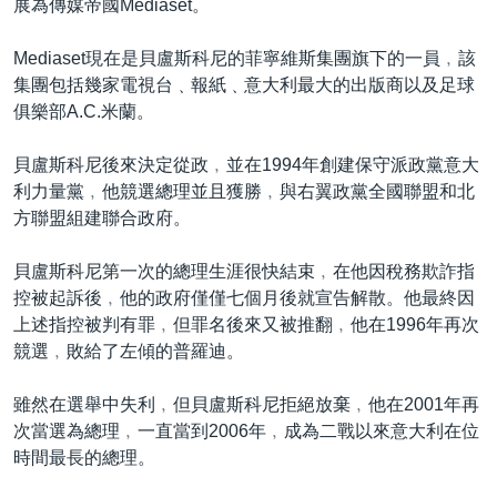
展為傳媒帝國Mediaset。
Mediaset現在是貝盧斯科尼的菲寧維斯集團旗下的一員﹐該
集團包括幾家電視台﹑報紙﹑意大利最大的出版商以及足球
俱樂部A.C.米蘭。
貝盧斯科尼後來決定從政﹐並在1994年創建保守派政黨意大
利力量黨﹐他競選總理並且獲勝﹐與右翼政黨全國聯盟和北
方聯盟組建聯合政府。
貝盧斯科尼第一次的總理生涯很快結束﹐在他因稅務欺詐指
控被起訴後﹐他的政府僅僅七個月後就宣告解散。他最終因
上述指控被判有罪﹐但罪名後來又被推翻﹐他在1996年再次
競選﹐敗給了左傾的普羅迪。
雖然在選舉中失利﹐但貝盧斯科尼拒絕放棄﹐他在2001年再
次當選為總理﹐一直當到2006年﹐成為二戰以來意大利在位
時間最長的總理。