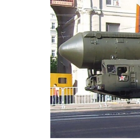
國際
到
檢
經貿
索
視頻
音頻
每日視頻新聞
VOA 60秒 (國際)
時事經緯
美國專訊
新聞音頻
視頻存檔
海外港人
YOUTUBE頻道
港人港心
美國透視
建國史話
廣播節目表