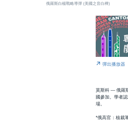
俄羅斯白楊戰略導彈 (美國之音白樺)
彈出播放器
莫斯科 — 俄
國參加。學者認
場。
*俄高官：核裁