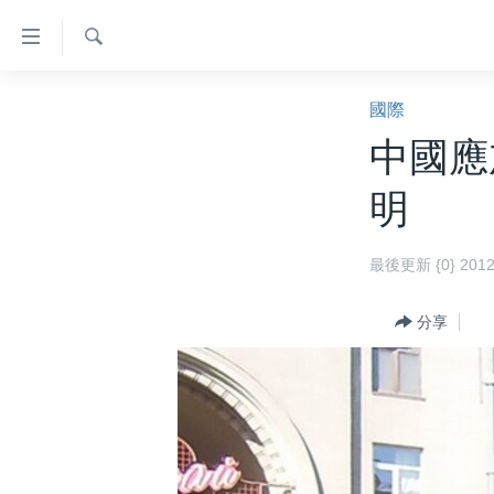
無
障
礙
檢
主頁
索
國際
鏈
美國大選2024
中國應
接
港澳
跳
明
轉
台灣
到
美中關係
最後更新 {0} 201
內
容
海外港人
跳
分享
新聞自由
轉
到
揭謊頻道
導
美國
航
跳
中國
轉