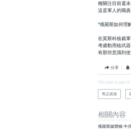
種關注目前還未
這是軍人的職責
*俄羅斯如何理
在莫斯科核裁軍
考慮動用核武器
有那些意識到使
分享
This item is part of
粵語廣播
相關內容
俄羅斯媒體稱 中