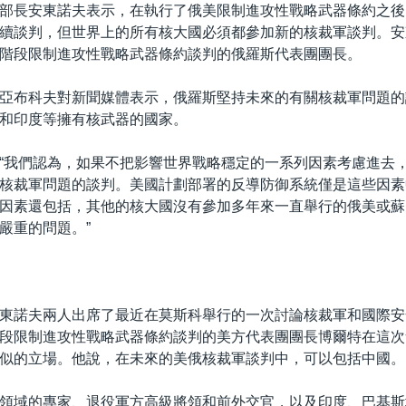
部長安東諾夫表示，在執行了俄美限制進攻性戰略武器條約之後
續談判，但世界上的所有核大國必須都參加新的核裁軍談判。安
階段限制進攻性戰略武器條約談判的俄羅斯代表團團長。
亞布科夫對新聞媒體表示，俄羅斯堅持未來的有關核裁軍問題的
和印度等擁有核武器的國家。
“我們認為，如果不把影響世界戰略穩定的一系列因素考慮進去
核裁軍問題的談判。美國計劃部署的反導防御系統僅是這些因素
因素還包括，其他的核大國沒有參加多年來一直舉行的俄美或蘇
嚴重的問題。”
東諾夫兩人出席了最近在莫斯科舉行的一次討論核裁軍和國際安
段限制進攻性戰略武器條約談判的美方代表團團長博爾特在這次
似的立場。他說，在未來的美俄核裁軍談判中，可以包括中國。
領域的專家、退役軍方高級將領和前外交官，以及印度、巴基斯