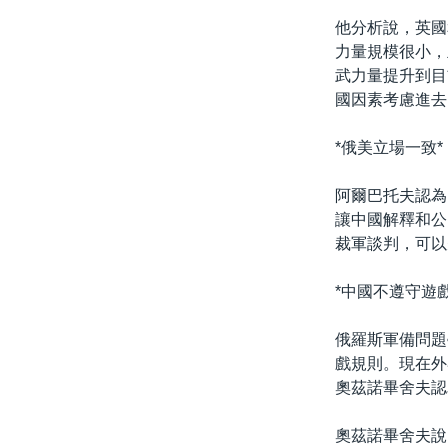
他分析說，英國
力量規模很小，
武力量提升到目
國因素考慮進去
*俄美立場一致*
阿爾巴托夫認為
讓中國解釋和公
裁軍談判，可以
*中國不遵守遊
俄羅斯軍備問題
戲規則。現在外
奧茲諾畢舍夫認
奧茲諾畢舍夫說