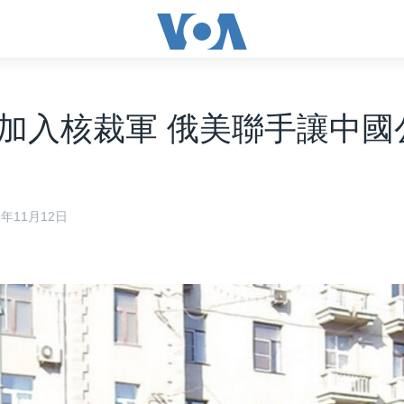
加入核裁軍 俄美聯手讓中國
2年11月12日