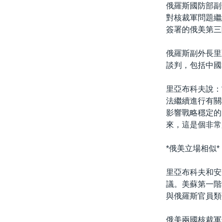
俄羅斯國防部副
對核裁軍問題繼
簽署的俄美第三
俄羅斯副外長里
談判，包括中國
里亞布科夫說：
法繼續進行有關
影響戰略穩定的
來，這是個非常
*俄美立場相似*
里亞布科夫和安
議。美蘇第一階
與俄羅斯官員類
俄美兩國核裁軍