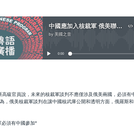
中國應加入核裁軍 俄美聯手讓中國公開透明
by
美國之音
No media source currently available
0:00
嵌入
羅斯高級官員說，未來的核裁軍談判不應僅涉及俄美兩國，必須有
為，俄美核裁軍談判在讓中國核武庫公開和透明方面，俄羅斯和
軍必須有中國參加*