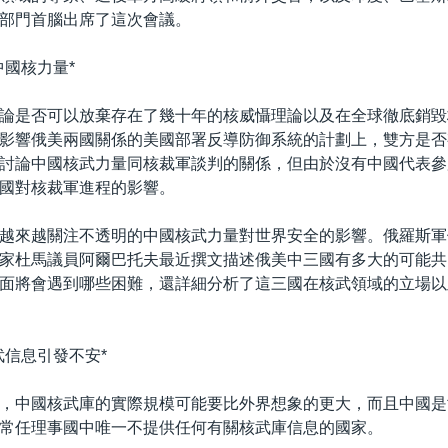
部門首腦出席了這次會議。
中國核力量*
論是否可以放棄存在了幾十年的核威懾理論以及在全球徹底銷毀
影響俄美兩國關係的美國部署反導防御系統的計劃上，雙方是否
討論中國核武力量同核裁軍談判的關係，但由於沒有中國代表參
國對核裁軍進程的影響。
越來越關注不透明的中國核武力量對世界安全的影響。俄羅斯軍
家杜馬議員阿爾巴托夫最近撰文描述俄美中三國有多大的可能共
面將會遇到哪些困難，還詳細分析了這三國在核武領域的立場以
武信息引發不安*
，中國核武庫的實際規模可能要比外界想象的更大，而且中國是
常任理事國中唯一不提供任何有關核武庫信息的國家。