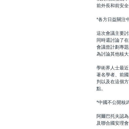
前外長和前安全
*各方日益關注
這次會議主要討
同時還討論了在
會議曾計劃專題
為討論其他核大
學術界人士最近
著名學者、前國
判以及在這個方
點。
*中國不公開核
阿爾巴托夫認為
及聯合國安理會