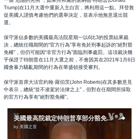
一個“危險的先例”，如果共和黨的唐納德·特朗普(Donald
Trump)在11月大選中重新入主白宮，將利用這一點。拜登敦
促美國人謹慎考慮他們的選舉決定，並表示他無意退出競
選。
保守派佔多數的美國最高法院星期一以6比3的投票結果裁
決，總統任職期間的“官方行為”享有免於刑事起訴的“絕對豁
免權”，但仍可能因“非官方行為”面臨刑事處罰。這項裁決幾
乎保證了特朗普在11月大選之前，不會因其在2021年1月6日
國會暴力騷亂期間的行為在華盛頓接受審判。
保守派首席大法官約翰·羅伯茨(John Roberts)在其多數意見
中表示，總統“並不凌駕於法律之上”，但對在任期間所採取
的官方行為享有“絕對豁免權”。
美國最高院裁定特朗普享部分豁免權 拜登批開創“危險先例”
by
美國之音