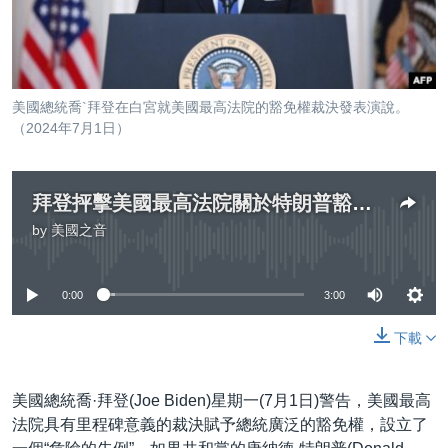
到
國際
檢
經貿
索
視頻
美國總統喬`拜登在白宮就美國最高法院的豁免權裁決發表演說。
音頻
每日視頻新聞
（2024年7月1日）
VOA 60秒 (國際)
時事經緯
國語
美國專訊
新聞音頻
拜登抨擊美國最高法院關於特朗普豁免權案的裁決
by
美國之音
關注我們
視頻存檔
海外港人
No media source currently available
YOUTUBE頻道
港人港心
0:00
3:00
美國透視
其他語言網站
下載
建國史話
廣播節目表
美國總統喬·拜登(Joe Biden)星期一(7月1日)警告，美國最高
法院具有里程碑意義的裁決賦予總統廣泛的豁免權，設立了