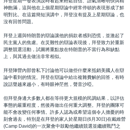
拜登星期一發表演說時看起來輕鬆自信、語氣清晰明快與精
神飽滿，這與他在上個星期辯論中經常停頓的表現形成了鮮
明對比。在這篇簡短演講中，拜登沒有提及上星期辯論，也
沒有回答問題。
拜登上週與特朗普的辯論讓他的捐款者感到恐慌，並激起了
民主黨人的焦慮。在災難性的辯論表現後，拜登致力於重新
調整競選活動，試圖將重點放在特朗普的不當行為和缺點
上，與其過去做法非常相似。
拜登陣營內部曾私下討論他可以做些什麼來抵銷美國人在辯
論中看到的情況。拜登在辯論中給出複雜費解的回答，有時
說話聲越來越小，有時眼神茫然，聲音沙啞。
但拜登身邊大多數人都在等待更大規模的民調結果，以評估
事態的嚴重程度，然後再做出任何重大調整。拜登的團隊可
能不會改變任何事情。許多人認為或希望這個令人擔憂的時
刻會過去，特別是在拜登的家人於星期日(6月30日)在戴維營
(Camp David)的一次聚會中鼓勵他繼續競選並繼續戰鬥之