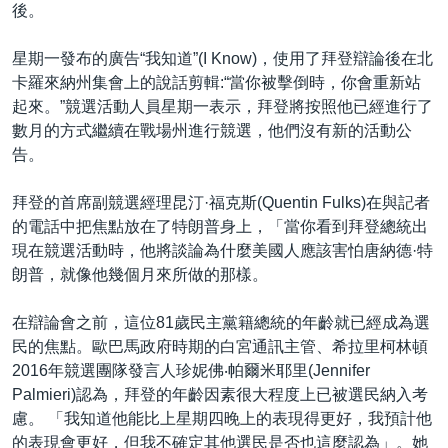
後。
星期一發布的廣告“我知道”(I Know)，使用了拜登辯論後在北
卡羅來納州集會上的說話剪輯:“當你被擊倒時，你會重新站
起來。”競選活動人員星期一表示，拜登將按照他已經進行了
數月的方式繼續在戰場州進行競選，他們沒有新的活動公
告。
拜登的首席副競選經理昆汀·福克斯(Quentin Fulks)在與記者
的電話中把焦點放在了特朗普身上，「當你看到拜登總統出
現在競選活動時，他將談論為什麼美國人應該害怕唐納德·特
朗普，就像他幾個月來所做的那樣。
在辯論會之前，這位81歲民主黨籍總統的年齡就已經成為選
民的焦點。歐巴馬政府時期的白宮通訊主管、希拉里柯林頓
2016年競選團隊發言人珍妮佛‧帕爾米耶里(Jennifer
Palmieri)認為，拜登的年齡因素很大程度上已被選民納入考
慮。 「我知道他能比上星期四晚上的表現得更好，我預計他
的表現會更好，但我不確定其他選民是否也這麼認為」。她