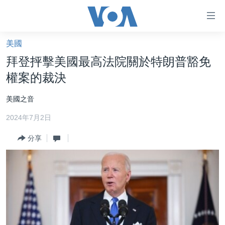
無
障
礙
美國
主頁
鏈
拜登抨擊美國最高法院關於特朗普豁免
接
美國大選2024
權案的裁決
跳
港澳
轉
美國之音
台灣
到
2024年7月2日
內
美中關係
容
分享
海外港人
跳
轉
新聞自由
到
揭謊頻道
導
航
美國
跳
中國
轉