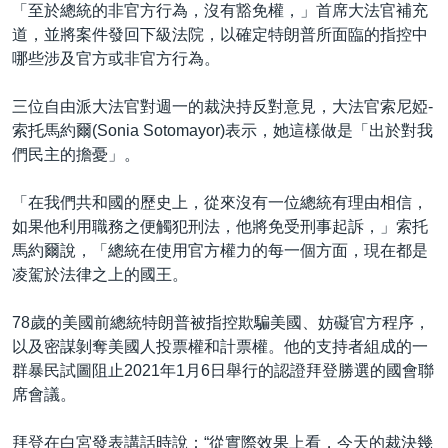
「至於總統的非官方行為，沒有豁免權，」首席大法官補充
道，並將案件發回下級法院，以確定特朗普所面臨的指控中
哪些涉及官方或非官方行為。
三位自由派大法官對週一的裁決持反對意見，大法官索尼婭-
索托馬約爾(Sonia Sotomayor)表示，她這樣做是「出於對我
們民主的擔憂」。
「在我們共和國的歷史上，從來沒有一位總統有理由相信，
如果他利用職務之便觸犯刑法，他將免受刑事起訴，」索托
馬約爾說，「總統在使用官方權力的每一個方面，現在都是
凌駕於法律之上的國王。
78歲的美國前總統特朗普被指控欺騙美國、妨礙官方程序，
以及密謀剝奪美國人投票權和計票權。他的支持者組成的一
群暴民試圖阻止2021年1月6日舉行的認證拜登勝選的國會聯
席會議。
拜登在白宮發表講話時說：“從實際效果上看，今天的裁決幾