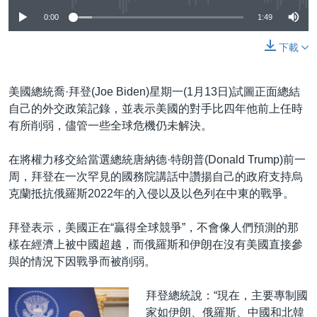
Auto
240p
360p
480p
0:00
1:49
720p
1080p
下載
美國總統喬·拜登(Joe Biden)星期一(1月13日)試圖正面總結
自己的外交政策記錄，並表示美國的對手比四年他前上任時
有所削弱，儘管一些全球危機仍未解決。
在將權力移交給當選總統唐納德·特朗普(Donald Trump)前一
周，拜登在一次罕見的國務院講話中讚揚自己的政府支持烏
克蘭抵抗俄羅斯2022年的入侵以及以色列在中東的戰爭。
拜登表示，美國正在“贏得全球競爭”，不會像人們預測的那
樣在經濟上被中國超越，而俄羅斯和伊朗在沒有美國直接參
與的情況下因戰爭而被削弱。
拜登總統說：“現在，主要專制國
家如伊朗、俄羅斯、中國和北韓