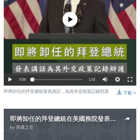
到
國際
檢
經貿
索
No media source currently available
視頻
音頻
每日視頻新聞
VOA 60秒 (國際)
時事經緯
國語
美國專訊
新聞音頻
關注我們
視頻存檔
海外港人
Auto
0:00
1:02
YOUTUBE頻道
港人港心
240p
即將卸任的拜登總統發表講話，為其外交政策記錄辯護
下載
美國透視
360p
其他語言網站
建國史話
480p
廣播節目表
即將卸任的拜登總統在美國務院發表講話為其外交政策記錄辯護
720p
by
美國之音
No media source currently available
1080p