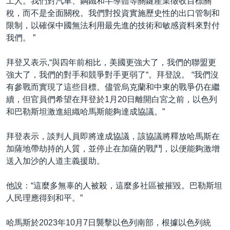
工人。我們對汽車、鋼鐵和半導體等關鍵產業徵收目標關
稅，而不是全面關稅。我們對投資實施歷史性的出口管制和
限制，以確保中國無法利用最先進的技術和敏感資料來對付
我們。 ”
拜登又表示,“與四年前相比，美國更強大了，我們的聯盟更
強大了，我們的對手和競爭對手更弱了“。拜登說。 “我們沒
有參戰而實現了這些目標。儘管烏克蘭和中東的戰爭仍在繼
續，但官員們希望在拜登於1月20日離開白宮之前，以色列
和巴勒斯坦激進組織哈馬斯能夠達成協議。”
拜登表示，談判人員即將達成協議，該協議將釋放哈馬斯在
加薩地帶劫持的人質，並停止在加薩的戰鬥，以便能夠激增
送入加沙的人道主義援助。
他說：“這麼多無辜的人被殺，這麼多社區被摧毀。巴勒斯坦
人民理應得到和平。”
哈馬斯於2023年10月7日襲擊以色列南部，根據以色列統