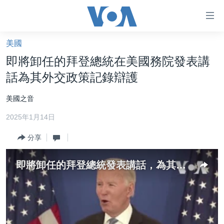
無
障
礙
美國
主頁
鏈
即將卸任的拜登總統在美國務院發表講
接
美國大選2024
話為其外交政策記錄辯護
跳
港澳
轉
美國之音
台灣
到
2025年1月14日
內
美中關係
容
分享
海外港人
跳
轉
新聞自由
即將卸任的拜登總統發表講話，為其外交政策記錄辯護
到
揭謊頻道
導
航
美國
跳
中國
轉