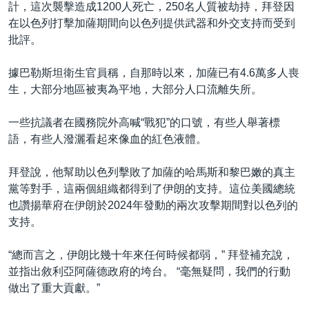
計，這次襲擊造成1200人死亡，250名人質被劫持，拜登因
在以色列打擊加薩期間向以色列提供武器和外交支持而受到
批評。
據巴勒斯坦衛生官員稱，自那時以來，加薩已有4.6萬多人喪
生，大部分地區被夷為平地，大部分人口流離失所。
一些抗議者在國務院外高喊“戰犯”的口號，有些人舉著標
語，有些人潑灑看起來像血的紅色液體。
拜登說，他幫助以色列擊敗了加薩的哈馬斯和黎巴嫩的真主
黨等對手，這兩個組織都得到了伊朗的支持。這位美國總統
也讚揚華府在伊朗於2024年發動的兩次攻擊期間對以色列的
支持。
“總而言之，伊朗比幾十年來任何時候都弱，” 拜登補充說，
並指出敘利亞阿薩德政府的垮台。 “毫無疑問，我們的行動
做出了重大貢獻。”