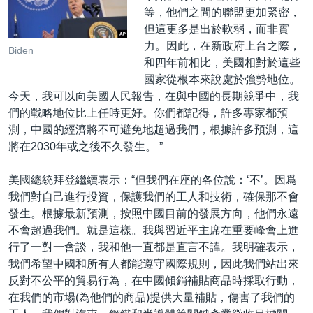
等，他們之間的聯盟更加緊密，
但這更多是出於軟弱，而非實
力。因此，在新政府上台之際，
Biden
和四年前相比，美國相對於這些
國家從根本來說處於強勢地位。
今天，我可以向美國人民報告，在與中國的長期競爭中，我
們的戰略地位比上任時更好。你們都記得，許多專家都預
測，中國的經濟將不可避免地超過我們，根據許多預測，這
將在2030年或之後不久發生。 ”
美國總統拜登繼續表示：“但我們在座的各位說：‘不’。因爲
我們對自己進行投資，保護我們的工人和技術，確保那不會
發生。根據最新預測，按照中國目前的發展方向，他們永遠
不會超過我們。就是這樣。我與習近平主席在重要峰會上進
行了一對一會談，我和他一直都是直言不諱。我明確表示，
我們希望中國和所有人都能遵守國際規則，因此我們站出來
反對不公平的貿易行為，在中國傾銷補貼商品時採取行動，
在我們的市場(為他們的商品)提供大量補貼，傷害了我們的