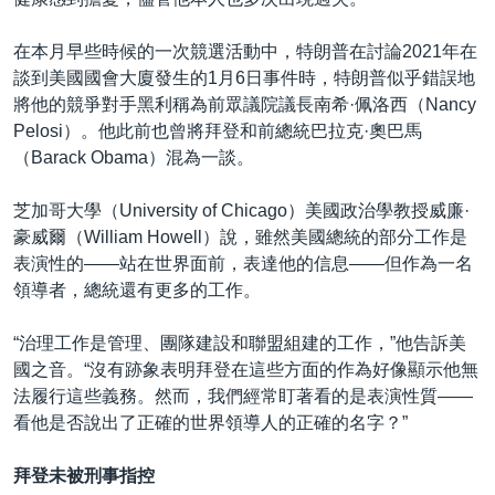
在本月早些時候的一次競選活動中，特朗普在討論2021年在
談到美國國會大廈發生的1月6日事件時，特朗普似乎錯誤地
將他的競爭對手黑利稱為前眾議院議長南希·佩洛西（Nancy
Pelosi）。他此前也曾將拜登和前總統巴拉克·奧巴馬
（Barack Obama）混為一談。
芝加哥大學（University of Chicago）美國政治學教授威廉·
豪威爾（William Howell）說，雖然美國總統的部分工作是
表演性的——站在世界面前，表達他的信息——但作為一名
領導者，總統還有更多的工作。
“治理工作是管理、團隊建設和聯盟組建的工作，”他告訴美
國之音。“沒有跡象表明拜登在這些方面的作為好像顯示他無
法履行這些義務。然而，我們經常盯著看的是表演性質——
看他是否說出了正確的世界領導人的正確的名字？”
拜登未被刑事指控