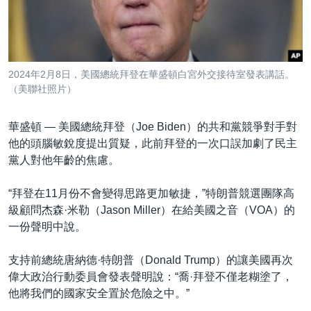
到
國際
檢
經貿
索
視頻
2024年2月8日，美國總統拜登在華盛頓白宮外交接待室發表講話。
音頻
每日視頻新聞
（美聯社照片）
VOA 60秒 (國際)
時事經緯
國語
華盛頓 —
美國總統拜登（Joe Biden）的共和黨競爭對手對
美國專訊
新聞音頻
他的頭腦敏銳度提出質疑，此前拜登的一次口誤加劇了民主
黨人對他年齡的焦慮。
關注我們
視頻存檔
海外港人
YOUTUBE頻道
港人港心
“拜登在11月份不會變得思路更加敏捷，”特朗普競選團隊高
級顧問杰森·米勒（Jason Miller）在給美國之音（VOA）的
美國透視
其他語言網站
一份聲明中說。
建國史話
支持前總統唐納德·特朗普（Donald Trump）的讓美國再次
廣播節目表
偉大政治行動委員會發表聲明說：“喬·拜登不僅老糊塗了，
他將我們的國家安全置於危險之中。”