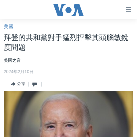
無
障
礙
美國
主頁
鏈
拜登的共和黨對手猛烈抨擊其頭腦敏銳
接
美國大選2024
度問題
跳
港澳
轉
美國之音
台灣
到
2024年2月10日
內
美中關係
容
分享
海外港人
跳
轉
新聞自由
到
揭謊頻道
導
航
美國
跳
中國
轉