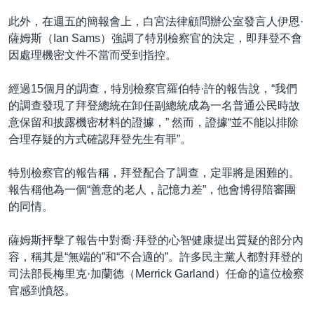
此外，在週五的簡報會上，白宮法律顧問辦公室發言人伊恩·
薩姆斯（Ian Sams）強調了特別檢察官的決定，即拜登不會
因處理機密文件不當而受到指控。
經過15個月的調查，特別檢察官羅伯特·許的報告說，“我們
的調查發現了拜登總統在卸任副總統成為一名普通公民時故
意保留和披露機密材料的證據，” 然而，證據“並不能以排除
合理存疑的方式確認拜登先生有罪”。
特別檢察官的報告稱，拜登配合了調查，定罪將是困難的。
報告稱他為一個“善意的老人，記憶力差”，他會博得陪審團
的同情。
薩姆斯抨擊了報告中對喬·拜登的心智健康提出質疑的部分內
容，稱其是“無端的”和“不合適的”。許多民主黨人都對拜登的
司法部長梅里克·加蘭德（Merrick Garland）任命的這位檢察
官感到憤怒。