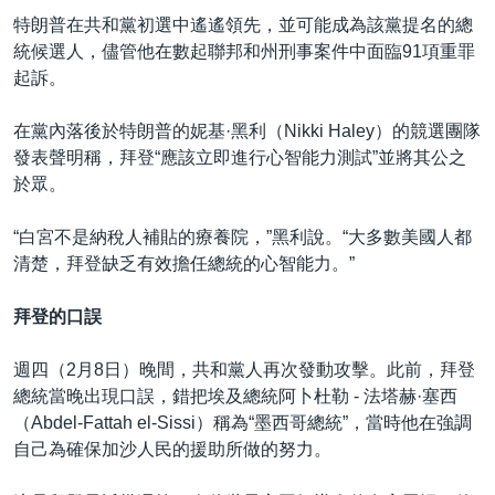
特朗普在共和黨初選中遙遙領先，並可能成為該黨提名的總
統候選人，儘管他在數起聯邦和州刑事案件中面臨91項重罪
起訴。
在黨內落後於特朗普的妮基·黑利（Nikki Haley）的競選團隊
發表聲明稱，拜登“應該立即進行心智能力測試”並將其公之
於眾。
“白宮不是納稅人補貼的療養院，”黑利說。“大多數美國人都
清楚，拜登缺乏有效擔任總統的心智能力。”
拜登的口誤
週四（2月8日）晚間，共和黨人再次發動攻擊。此前，拜登
總統當晚出現口誤，錯把埃及總統阿卜杜勒 - 法塔赫·塞西
（Abdel-Fattah el-Sissi）稱為“墨西哥總統”，當時他在強調
自己為確保加沙人民的援助所做的努力。