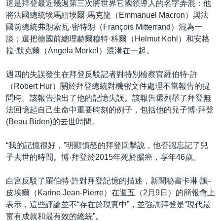
這是拜登最近幾週第三次將世界它國領導人的名字弄混：他
將法國總統埃馬紐埃爾·馬克龍（Emmanuel Macron）與法
國前總統弗朗索瓦·密特朗（François Mitterrand）混為一
談；還把德國前總理赫爾穆特·科爾（Helmut Kohl）和安格
拉·默克爾（Angela Merkel）混淆在一起。
週四的失誤發生在拜登反駁記者對特別檢察官羅伯特·許
（Robert Hur）關於拜登總統對機密文件處理不當報告的提
問時。該報告指出了他的記憶失誤。該報告還列舉了拜登無
法回憶起自己生命中重要時刻的例子，包括他的兒子博·拜登
(Beau Biden)的去世時間。
“我的記憶很好，”明顯憤怒的拜登回擊說，他否認忘記了兒
子去世的時間。博·拜登於2015年死於腦癌，享年46歲。
白宮反駁了羅伯特·許對拜登記憶的描述，新聞秘書卡琳·讓-
皮埃爾（Karine Jean-Pierre）在週五（2月9日）的簡報會上
表示，這些評論並不“存在於現實中”，並強調拜登是“現代最
富有成就和最有效的總統”。