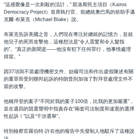
“這感覺像是一次刺殺的活計，” 凱洛斯民主項目（Kairos
Democracy Project）首席執行官、前總統奧巴馬的前助手邁
克爾·布萊克（Michael Blake）說。
布萊克告訴美國之音，人們現在專注於總統的記憶力，並就
他兒子的死而攻擊他，這種想法是“令人震驚和令人髮指
的”。“真正的新聞是——他沒有犯下任何罪行，他事情處理
得當。”
因37項與不當處理機密文件、妨礙司法和作出虛假陳述有關
的重罪而受到聯邦起訴的特朗普則加強了對拜登處理文件不
當的攻擊。
他稱拜登的案子“不同於我的案子100倍，比我的更加嚴重”，
並在週四的競選聲明中指責存在“兩套司法制度和違憲的選擇
性起訴！”以及“干涉選舉”。
特別檢察官羅伯特·許在他的報告中先發制人地駁斥了這種說
法。