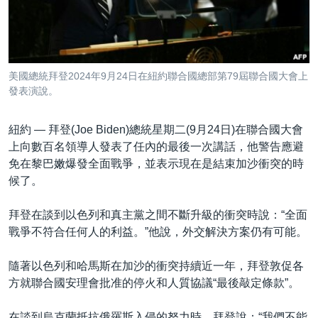
到
國際
檢
經貿
索
視頻
美國總統拜登2024年9月24日在紐約聯合國總部第79屆聯合國大會上
音頻
每日視頻新聞
發表演說。
VOA 60秒 (國際)
時事經緯
國語
紐約 —
拜登(Joe Biden)總統星期二(9月24日)在聯合國大會
美國專訊
新聞音頻
上向數百名領導人發表了任內的最後一次講話，他警告應避
免在黎巴嫩爆發全面戰爭，並表示現在是結束加沙衝突的時
關注我們
視頻存檔
海外港人
候了。
YOUTUBE頻道
港人港心
拜登在談到以色列和真主黨之間不斷升級的衝突時說：“全面
美國透視
其他語言網站
戰爭不符合任何人的利益。”他說，外交解決方案仍有可能。
建國史話
隨著以色列和哈馬斯在加沙的衝突持續近一年，拜登敦促各
廣播節目表
方就聯合國安理會批准的停火和人質協議“最後敲定條款”。
在談到烏克蘭抵抗俄羅斯入侵的努力時，拜登說：“我們不能