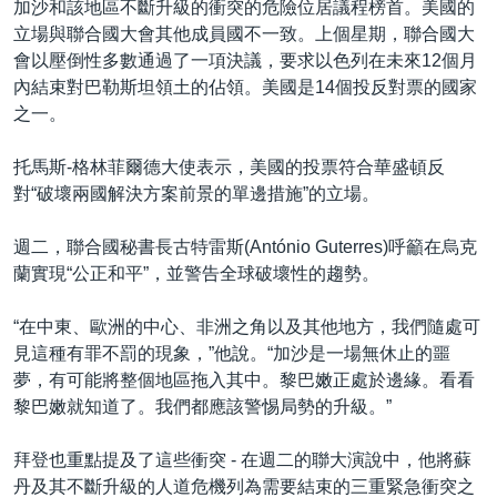
加沙和該地區不斷升級的衝突的危險位居議程榜首。美國的
立場與聯合國大會其他成員國不一致。上個星期，聯合國大
會以壓倒性多數通過了一項決議，要求以色列在未來12個月
內結束對巴勒斯坦領土的佔領。美國是14個投反對票的國家
之一。
托馬斯-格林菲爾德大使表示，美國的投票符合華盛頓反
對“破壞兩國解決方案前景的單邊措施”的立場。
週二，聯合國秘書長古特雷斯(António Guterres)呼籲在烏克
蘭實現“公正和平”，並警告全球破壞性的趨勢。
“在中東、歐洲的中心、非洲之角以及其他地方，我們隨處可
見這種有罪不罰的現象，”他說。“加沙是一場無休止的噩
夢，有可能將整個地區拖入其中。黎巴嫩正處於邊緣。看看
黎巴嫩就知道了。我們都應該警惕局勢的升級。”
拜登也重點提及了這些衝突 - 在週二的聯大演說中，他將蘇
丹及其不斷升級的人道危機列為需要結束的三重緊急衝突之