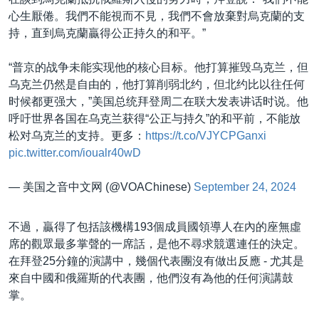
心生厭倦。我們不能視而不見，我們不會放棄對烏克蘭的支
持，直到烏克蘭贏得公正持久的和平。”
“普京的战争未能实现他的核心目标。他打算摧毁乌克兰，但
乌克兰仍然是自由的，他打算削弱北约，但北约比以往任何
时候都更强大，”美国总统拜登周二在联大发表讲话时说。他
呼吁世界各国在乌克兰获得“公正与持久”的和平前，不能放
松对乌克兰的支持。更多：
https://t.co/VJYCPGanxi
pic.twitter.com/ioualr40wD
— 美国之音中文网 (@VOAChinese)
September 24, 2024
不過，贏得了包括該機構193個成員國領導人在內的座無虛
席的觀眾最多掌聲的一席話，是他不尋求競選連任的決定。
在拜登25分鐘的演講中，幾個代表團沒有做出反應 - 尤其是
來自中國和俄羅斯的代表團，他們沒有為他的任何演講鼓
掌。