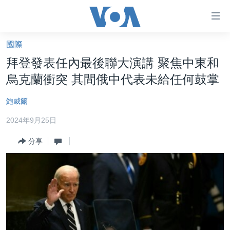
無
障
礙
國際
主頁
鏈
拜登發表任內最後聯大演講 聚焦中東和
接
美國大選2024
烏克蘭衝突 其間俄中代表未給任何鼓掌
跳
港澳
轉
鮑威爾
台灣
到
2024年9月25日
內
美中關係
容
分享
海外港人
跳
轉
新聞自由
到
揭謊頻道
導
航
美國
跳
中國
轉