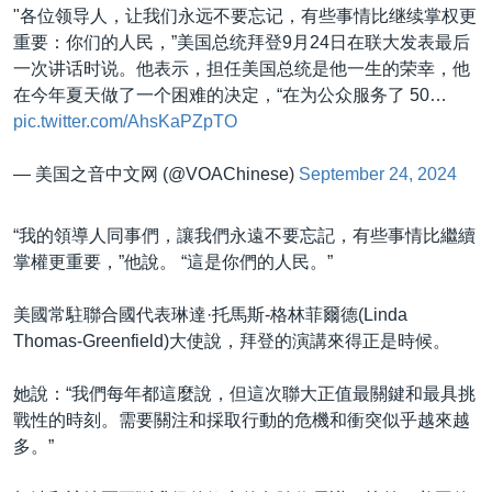
"各位领导人，让我们永远不要忘记，有些事情比继续掌权更
重要：你们的人民，”美国总统拜登9月24日在联大发表最后
一次讲话时说。他表示，担任美国总统是他一生的荣幸，他
在今年夏天做了一个困难的决定，“在为公众服务了 50…
pic.twitter.com/AhsKaPZpTO
— 美国之音中文网 (@VOAChinese)
September 24, 2024
“我的領導人同事們，讓我們永遠不要忘記，有些事情比繼續
掌權更重要，”他說。 “這是你們的人民。”
美國常駐聯合國代表琳達·托馬斯-格林菲爾德(Linda
Thomas-Greenfield)大使說，拜登的演講來得正是時候。
她說：“我們每年都這麼說，但這次聯大正值最關鍵和最具挑
戰性的時刻。需要關注和採取行動的危機和衝突似乎越來越
多。”