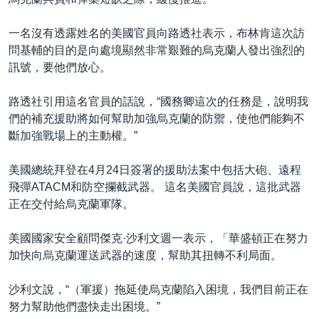
一名沒有透露姓名的美國官員向路透社表示，布林肯這次訪
問基輔的目的是向處境顯然非常艱難的烏克蘭人發出強烈的
訊號，要他們放心。
路透社引用這名官員的話說，“國務卿這次的任務是，說明我
們的補充援助將如何幫助加強烏克蘭的防禦，使他們能夠不
斷加強戰場上的主動權。”
美國總統拜登在4月24日簽署的援助法案中包括大砲、遠程
飛彈ATACM和防空攔截武器。 這名美國官員說，這批武器
正在交付給烏克蘭軍隊。
美國國家安全顧問傑克·沙利文週一表示，「華盛頓正在努力
加快向烏克蘭運送武器的速度，幫助其扭轉不利局面。
沙利文說，“（軍援）拖延使烏克蘭陷入困境，我們目前正在
努力幫助他們盡快走出困境。”