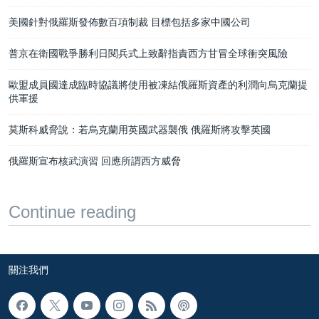
美國針對俄羅斯發佈數百項制裁 目標包括多家中國公司
普京在衛國戰爭勝利日閱兵式上致辭指責西方甘冒全球衝突風險
歐盟成員國達成臨時協議將使用被凍結俄羅斯資產的利潤向烏克蘭提
供軍援
莫斯科威脅說：若烏克蘭用英國武器襲俄 俄羅斯將攻擊英國
俄羅斯宣布核武演習 回應所謂西方威脅
Continue reading
關注我們