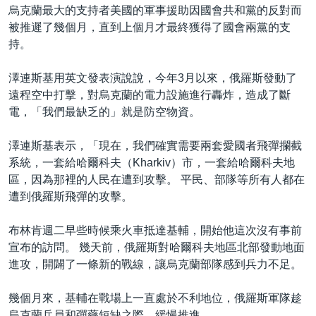
烏克蘭最大的支持者美國的軍事援助因國會共和黨的反對而
被推遲了幾個月，直到上個月才最終獲得了國會兩黨的支
持。
澤連斯基用英文發表演說說，今年3月以來，俄羅斯發動了
遠程空中打擊，對烏克蘭的電力設施進行轟炸，造成了斷
電，「我們最缺乏的」就是防空物資。
澤連斯基表示，「現在，我們確實需要兩套愛國者飛彈攔截
系統，一套給哈爾科夫（Kharkiv）市，一套給哈爾科夫地
區，因為那裡的人民在遭到攻擊。 平民、部隊等所有人都在
遭到俄羅斯飛彈的攻擊。
布林肯週二早些時候乘火車抵達基輔，開始他這次沒有事前
宣布的訪問。 幾天前，俄羅斯對哈爾科夫地區北部發動地面
進攻，開闢了一條新的戰線，讓烏克蘭部隊感到兵力不足。
幾個月來，基輔在戰場上一直處於不利地位，俄羅斯軍隊趁
烏克蘭兵員和彈藥短缺之際，緩慢推進。