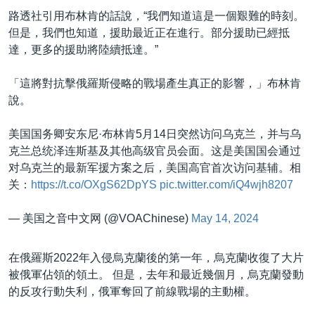
路透社引用布林肯的話說，“我們知道這是一個艱難的時刻。
但是，我們也知道，援助最近正在進行。部分援助已經抵
達，更多的援助將陸續抵達。”
「這將對抗擊俄羅斯侵略的戰場產生真正的影響，」布林肯
說。
美国国务卿安东尼·布林肯5月14日突然访问乌克兰，并与乌
克兰总统泽连斯基及其他高级官员会面。这是美国国会通过
对乌克兰的最新军援方案之后，美国高官首次访问基辅。相
关：
https://t.co/OXgS62DpYS
pic.twitter.com/iQ4wjh8207
— 美国之音中文网 (@VOAChinese)
May 14, 2024
在俄羅斯2022年入侵烏克蘭後的第一年，烏克蘭收復了大片
被俄軍佔領的領土。 但是，去年和最近幾個月，烏克蘭發動
的反攻行動失利，俄軍奪回了前線戰場的主動權。