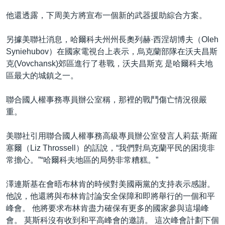
他還透露，下周美方將宣布一個新的武器援助綜合方案。
另據美聯社消息，哈爾科夫州州長奧列赫·西涅胡博夫（Oleh
Syniehubov）在國家電視台上表示，烏克蘭部隊在沃夫昌斯
克(Vovchansk)郊區進行了巷戰，沃夫昌斯克 是哈爾科夫地
區最大的城鎮之一。
聯合國人權事務專員辦公室稱，那裡的戰鬥傷亡情況很嚴
重。
美聯社引用聯合國人權事務高級專員辦公室發言人莉茲·斯羅
塞爾（Liz Throssell）的話說，“我們對烏克蘭平民的困境非
常擔心。”“哈爾科夫地區的局勢非常糟糕。”
澤連斯基在會晤布林肯的時候對美國兩黨的支持表示感謝。
他說，他還將與布林肯討論安全保障和即將舉行的一個和平
峰會。 他將要求布林肯盡力確保有更多的國家參與這場峰
會。 莫斯科沒有收到和平高峰會的邀請。 這次峰會計劃下個