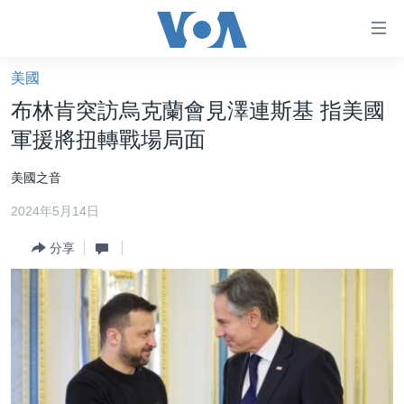
無
障
礙
美國
主頁
鏈
布林肯突訪烏克蘭會見澤連斯基 指美國
接
美國大選2024
軍援將扭轉戰場局面
跳
港澳
轉
美國之音
台灣
到
2024年5月14日
內
美中關係
容
分享
海外港人
跳
轉
新聞自由
到
揭謊頻道
導
航
美國
跳
中國
轉