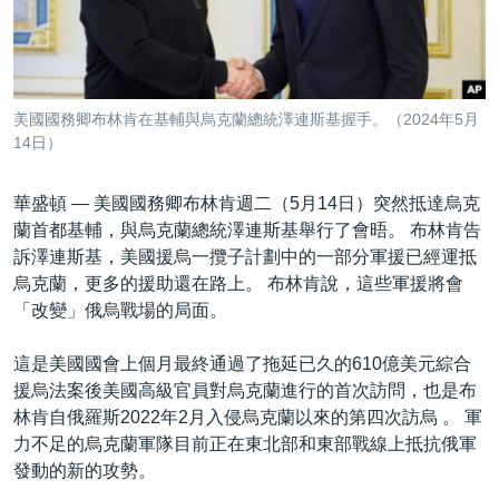
到
國際
檢
經貿
索
視頻
美國國務卿布林肯在基輔與烏克蘭總統澤連斯基握手。（2024年5月
音頻
每日視頻新聞
14日）
VOA 60秒 (國際)
時事經緯
國語
華盛頓 —
美國國務卿布林肯週二（5月14日）突然抵達烏克
美國專訊
新聞音頻
蘭首都基輔，與烏克蘭總統澤連斯基舉行了會晤。 布林肯告
訴澤連斯基，美國援烏一攬子計劃中的一部分軍援已經運抵
關注我們
視頻存檔
海外港人
烏克蘭，更多的援助還在路上。 布林肯說，這些軍援將會
YOUTUBE頻道
港人港心
「改變」俄烏戰場的局面。
美國透視
其他語言網站
這是美國國會上個月最終通過了拖延已久的610億美元綜合
建國史話
援烏法案後美國高級官員對烏克蘭進行的首次訪問，也是布
林肯自俄羅斯2022年2月入侵烏克蘭以來的第四次訪烏 。 軍
廣播節目表
力不足的烏克蘭軍隊目前正在東北部和東部戰線上抵抗俄軍
發動的新的攻勢。