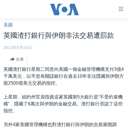
無
障
礙
美國
主頁
鏈
英國渣打銀行與伊朗非法交易遭罰款
接
美國大選2024
2012年8月15日
跳
港澳
轉
分享
台灣
到
英國渣打銀行星期二同意向美國一個金融管理機構支付3億4
內
美中關係
千萬美元﹐以平息有關該銀行在過去10年非法隱藏與伊朗方
容
海外港人
面2500億美元交易的指控。
跳
轉
新聞自由
上星期﹐紐約州官員指責這家英國第5大銀行是“不受約束機
到
揭謊頻道
構”﹐隱藏了6萬次與伊朗的金融交易。渣打銀行否認了這些
導
指控。
航
美國
跳
中國
另外4家美國管理機構也對渣打銀行與伊朗的交易展開調
轉