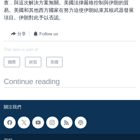
查﹐與這次解決方案無關。美國法律嚴格控制與伊朗的貿
到
國際
易。美國和其他西方國家在努力迫使伊朗結束其核武器發展
檢
經貿
項目。伊朗對此予以否認。
索
視頻
分享
Follow us
音頻
每日視頻新聞
This item is part of
VOA 60秒 (國際)
時事經緯
國語
美國專訊
新聞音頻
國際
經貿
美國
關注我們
視頻存檔
海外港人
Continue reading
YOUTUBE頻道
港人港心
美國透視
其他語言網站
建國史話
關注我們
廣播節目表