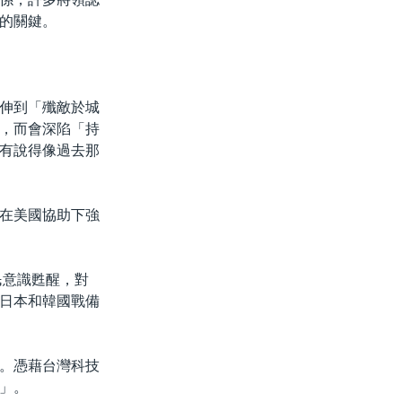
的關鍵。
伸到「殲敵於城
，而會深陷「持
有說得像過去那
在美國協助下強
民意識甦醒，對
日本和韓國戰備
。憑藉台灣科技
」。