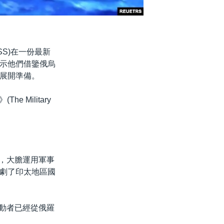
s，IISS)在一份最新
示他們借鑒俄烏
展開準備。
 Military
)”，大膽運用軍事
劇了印太地區國
推動者已經從俄羅