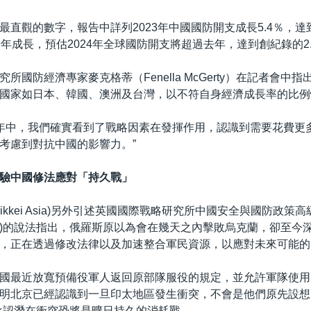
最直觀的數字，報告中詳列2023年中國國防開支成長5.4％，達到
9年成長，預估2024年全球國防開支將超過去年，達到創紀錄的2
所國防經濟專家麥克格蒂（Fenella McGerty）在記者會中
國家如日本、韓國、澳洲及台灣，以不符自身經濟成長率的比例
幾年中，我們確實看到了戰略因素在發揮作用，認識到需要花費更
考慮到對抗中國的影響力。”
驗中國修法應對「持久戰」
ikkei Asia)另外引述英國國際戰略研究所中國安全與國防政策
uwens)的說法指出，俄羅斯原以為會在幾天之內擊敗烏克蘭，卻至
，正在透過修改法律以及加速整合軍民資源，以應對未來可能的
國最近放寬預備役軍人返回原部隊服役的規定，並允許軍隊使用
明北京已經認識到一旦印太地區發生衝突，不會是他們原先設想
承認潛在衝突恐將是曠日持久的消耗戰。