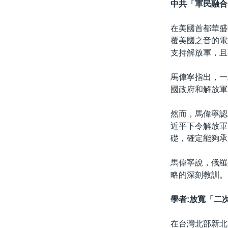
中共「軍民融合
在美國首都華盛頓
覆美國之音的電
支持解放軍，且
馬偉寧指出，一
國政府和解放軍
然而，馬偉寧認
近平下令解放軍
礎，確定能夠承
馬偉寧說，俄羅
略的深刻教訓。
學者:放寬「二
在台灣北部新北