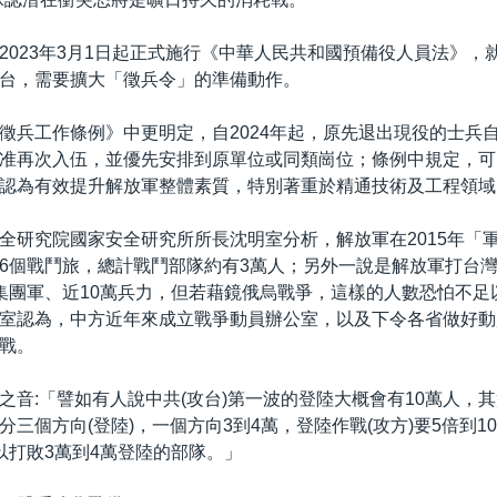
2023年3月1日起正式施行《中華人民共和國預備役人員法》，
台，需要擴大「徵兵令」的準備動作。
徵兵工作條例》中更明定，自2024年起，原先退出現役的士兵
准再次入伍，並優先安排到原單位或同類崗位；條例中規定，可
認為有效提升解放軍整體素質，特別著重於精通技術及工程領域
全研究院國家安全研究所所長沈明室分析，解放軍在2015年「
6個戰鬥旅，總計戰鬥部隊約有3萬人；另外一說是解放軍打台
集團軍、近10萬兵力，但若藉鏡俄烏戰爭，這樣的人數恐怕不足
室認為，中方近年來成立戰爭動員辦公室，以及下令各省做好動
戰。
之音:「譬如有人說中共(攻台)第一波的登陸大概會有10萬人，
分三個方向(登陸)，一個方向3到4萬，登陸作戰(攻方)要5倍到1
以打敗3萬到4萬登陸的部隊。」