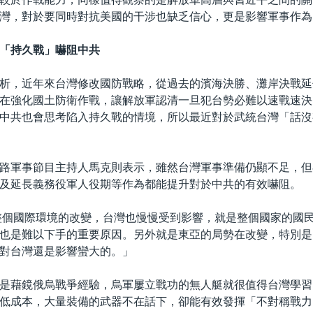
灣，對於要同時對抗美國的干涉也缺乏信心，更是影響軍事作為
「持久戰」嚇阻中共
析，近年來台灣修改國防戰略，從過去的濱海決勝、灘岸決戰延
在強化國土防衛作戰，讓解放軍認清一旦犯台勢必難以速戰速決
中共也會思考陷入持久戰的情境，所以最近對於武統台灣「話沒
路軍事節目主持人馬克則表示，雖然台灣軍事準備仍顯不足，但
及延長義務役軍人役期等作為都能提升對於中共的有效嚇阻。
整個國際環境的改變，台灣也慢慢受到影響，就是整個國家的國
也是難以下手的重要原因。另外就是東亞的局勢在改變，特別是
對台灣還是影響蠻大的。」
是藉鏡俄烏戰爭經驗，烏軍屢立戰功的無人艇就很值得台灣學習
低成本，大量裝備的武器不在話下，卻能有效發揮「不對稱戰力