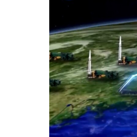
國際
到
檢
經貿
索
視頻
音頻
每日視頻新聞
VOA 60秒 (國際)
時事經緯
美國專訊
新聞音頻
視頻存檔
海外港人
YOUTUBE頻道
港人港心
美國透視
建國史話
廣播節目表