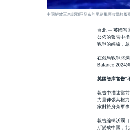
中國解放軍東部戰區發布的圍島飛彈攻擊模擬動畫。
台北 —
英國智庫國際
公佈的報告中指
戰爭的經驗，意
在俄烏戰爭將滿兩
Balance 2
英國智庫警告“
報告中描述當前全
力量伸張其權力
家對於身旁軍事
報告編輯沃爾（R
斯變成中國，北