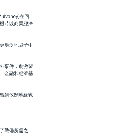
vaney)在回
機時以商業經濟
更廣泛地賦予中
外事件，刺激習
、金融和經濟基
習到攸關地緣戰
了戰備所需之