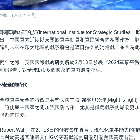
 (2023年4月)
戰略研究所(International Institute for Strategic Studie
出，中國軍方近期以來關於軍事動員和軍民融合的相關作為，顯
識到未來在印太地區的戰爭將會是曠日持久的消耗戰，並且為此
年之際，英國國際戰略研究所於2月13日發表《2024軍事平衡》(The
024)年度報告，對全球170多個國家的軍力展開評估。
不安全的時代”
球軍事安全的特徵是某些大國主張“強權即公理(Might is right
，迫使民主國家之間加強國防合作，尤其是俄烏戰爭的爆發更加
強鄰的擔憂。
obert Wall）在2月13日的發布會中直言，現代化軍事能力的
京對於高超音速載具(HGV)等新武器的研發引發美國高度關注。