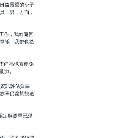
日益嚴重的少子
員；另一方面，
的工作，我幹嘛回
軍隊，我們也歡
長李尚福也被罷免
能力。
開資訊評估貪腐
放軍仍處於快速
認定解放軍已經
係，許多將領認