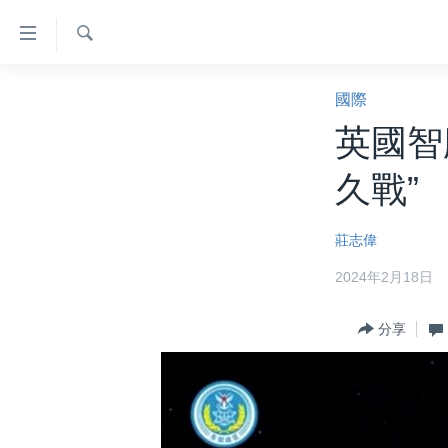
無
障
礙
檢
主頁
索
國際
鏈
美國大選2024
英國智
接
港澳
跳
久戰”
轉
台灣
到
美中關係
莊志偉
內
容
海外港人
2024年2月18日
跳
新聞自由
轉
分享
到
揭謊頻道
導
美國
航
跳
中國
轉