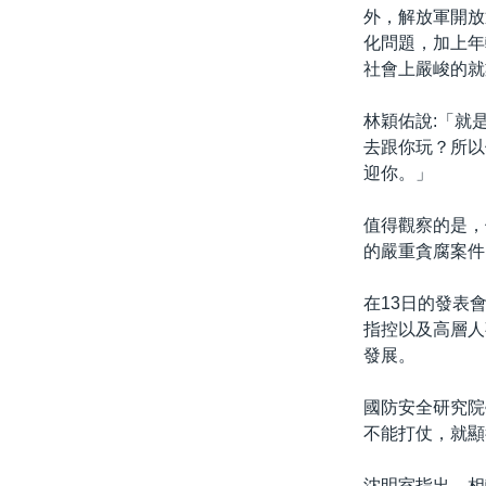
外，解放軍開放
化問題，加上年
社會上嚴峻的就
林穎佑說:「就
去跟你玩？所以
迎你。」
值得觀察的是，
的嚴重貪腐案件
在13日的發表
指控以及高層人
發展。
國防安全研究院
不能打仗，就顯
沈明室指出，相