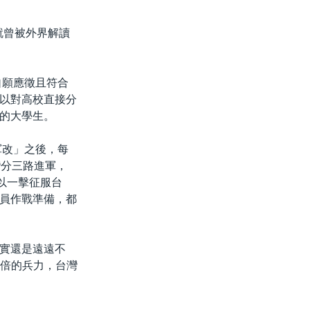
就曾被外界解讀
自願應徵且符合
以對高校直接分
的大學生。
軍改」之後，每
灣分三路進軍，
以一擊征服台
員作戰準備，都
其實還是遠遠不
0倍的兵力，台灣