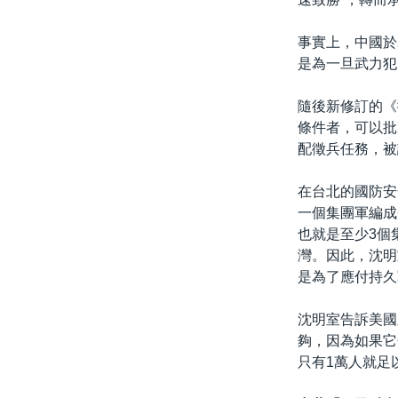
事實上，中國於
是為一旦武力犯
隨後新修訂的《
條件者，可以批
配徵兵任務，被
在台北的國防安
一個集團軍編成
也就是至少3個
灣。因此，沈明
是為了應付持久
沈明室告訴美國
夠，因為如果它
只有1萬人就足