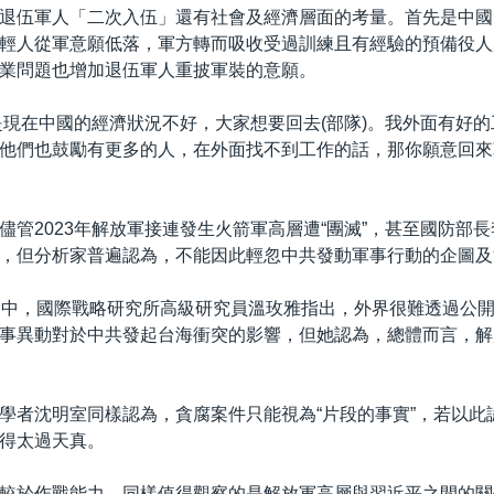
退伍軍人「二次入伍」還有社會及經濟層面的考量。首先是中國
輕人從軍意願低落，軍方轉而吸收受過訓練且有經驗的預備役人
業問題也增加退伍軍人重披軍裝的意願。
是現在中國的經濟狀況不好，大家想要回去(部隊)。我外面有好
他們也鼓勵有更多的人，在外面找不到工作的話，那你願意回來
儘管2023年解放軍接連發生火箭軍高層遭“團滅”，甚至國防部
，但分析家普遍認為，不能因此輕忽中共發動軍事行動的企圖及
會中，國際戰略研究所高級研究員溫玫雅指出，外界很難透過公
事異動對於中共發起台海衝突的影響，但她認為，總體而言，解
學者沈明室同樣認為，貪腐案件只能視為“片段的事實”，若以此
得太過天真。
較於作戰能力，同樣值得觀察的是解放軍高層與習近平之間的關