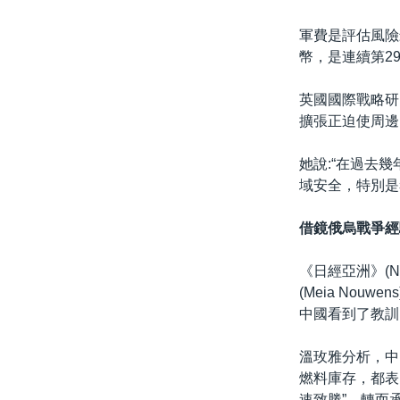
軍費是評估風險
幣，是連續第2
英國國際戰略研究
擴張正迫使周邊
她說:“在過去
域安全，特別是
借鏡俄烏戰爭經
《日經亞洲》(N
(Meia No
中國看到了教訓
溫玫雅分析，中
燃料庫存，都表
速致勝”，轉而