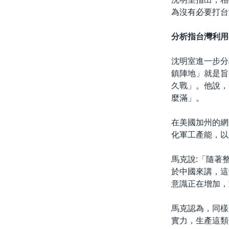
為沒有必要打台
分析指台灣利用
沈明室進一步分
鎮陣地」就是旨
久戰」。他說，
麼滿」。
在美國加州的網
化軍工產能，以
馬克說:「隨著
於中國來講，這
意識正在增加，
馬克認為，同樣
實力，生產這類