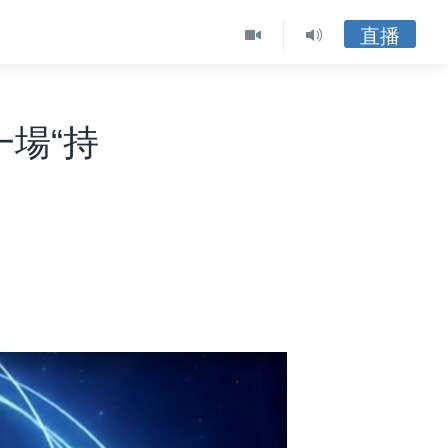
直播
場“持