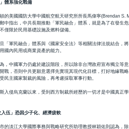
」體系強化戰備
的美國國防大學中國航空航天研究所所長馬偉寧(Brendan S. Mul
郵中指出，中共長期推動「軍民融合」體系，就是為了在發生危
不僅限於民用基礎設施及燃料儲備。
旦「軍民融合」體系與《國家安全法》等相關法律法規結合，將
用國內民用或商業資產的能力。
為，中國軍力仍處於建設階段，所以除非台灣政府宣布獨立等意
開戰，否則中共更願意選擇先實現其現代化目標，打好地緣戰略
受民主國家製裁的風險，再考慮採取軍事行動。
斯入侵烏克蘭以來，受到西方制裁所經歷的一切才是中國真正學
次入伍」恐因少子化、經濟疲軟
市的淡江大學國際事務與戰略研究所助理教授林穎佑則認為，除