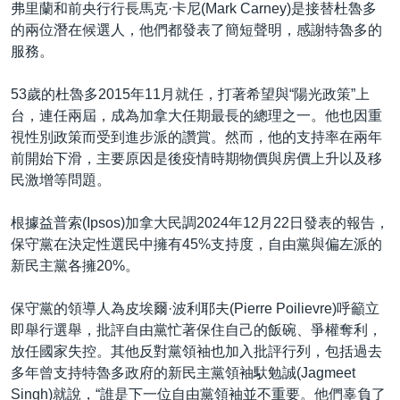
弗里蘭和前央行行長馬克·卡尼(Mark Carney)是接替杜魯多
的兩位潛在候選人，他們都發表了簡短聲明，感謝特魯多的
服務。
53歲的杜魯多2015年11月就任，打著希望與“陽光政策”上
台，連任兩屆，成為加拿大任期最長的總理之一。他也因重
視性別政策而受到進步派的讚賞。然而，他的支持率在兩年
前開始下滑，主要原因是後疫情時期物價與房價上升以及移
民激增等問題。
根據益普索(Ipsos)加拿大民調2024年12月22日發表的報告，
保守黨在決定性選民中擁有45%支持度，自由黨與偏左派的
新民主黨各擁20%。
保守黨的領導人為皮埃爾·波利耶夫(Pierre Poilievre)呼籲立
即舉行選舉，批評自由黨忙著保住自己的飯碗、爭權奪利，
放任國家失控。其他反對黨領袖也加入批評行列，包括過去
多年曾支持特魯多政府的新民主黨領袖馱勉誠(Jagmeet
Singh)就說，“誰是下一位自由黨領袖並不重要。他們辜負了