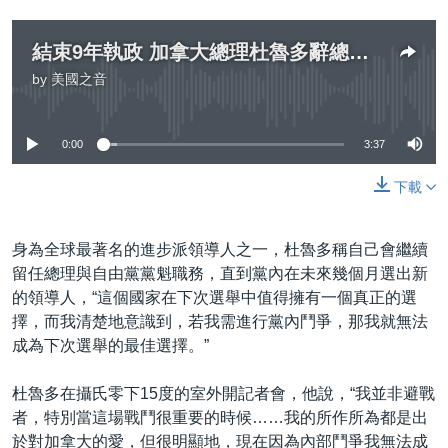
Auto
240p
360p
480p
結束9年執政 加拿大總理杜魯多辭總理歸咎於黨內鬥爭
720p
1080p
by
美國之音
No media source currently available
0:00
3:37
下載
身為全球最著名的進步派領導人之一，杜魯多稱自己會繼續
留任總理與自由黨黨魁職務，直到黨內在未來幾個月選出新
的領導人，“這個國家在下次選舉中值得擁有一個真正的選
擇，而我清楚地意識到，若我需進行黨內鬥爭，那我就無法
成為下次選舉的最佳選擇。”
杜魯多在攝氏零下15度的室外開記者會，他說，“我並非避戰
者，特別當這場戰鬥很重要的時候……我的所作所為都是出
於對加拿大的愛，但很明顯地，現在因為內部鬥爭我無法成