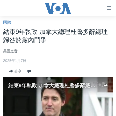
無
障
礙
國際
主頁
鏈
結束9年執政 加拿大總理杜魯多辭總理
接
美國大選2024
歸咎於黨內鬥爭
跳
港澳
轉
美國之音
台灣
到
2025年1月7日
內
美中關係
容
分享
海外港人
跳
轉
新聞自由
結束9年執政 加拿大總理杜魯多辭總理歸咎於黨內鬥爭
到
揭謊頻道
導
航
美國
跳
中國
轉