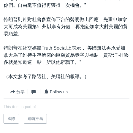
你們。自由黨不值得再獲得一次機會。”
特朗普則針對杜魯多宣佈下台的聲明做出回應，先重申加拿
大可成為美國第51州以享有好處，再抱怨加拿大對美國的貿
易順差。
特朗普在社交媒體Truth Social上表示，“美國無法再承受加
拿大為了維持生存所需的巨額貿易赤字與補貼，賈斯汀·杜魯
多就是知道這一點，所以他辭職了。”
（本文參考了路透社、美聯社的報導。）
分享
Follow us
This item is part of
國際
編輯推薦