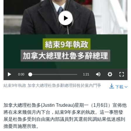
到
國際
檢
經貿
索
No media source currently available
視頻
音頻
每日視頻新聞
VOA 60秒 (國際)
時事經緯
國語
美國專訊
新聞音頻
關注我們
視頻存檔
海外港人
Auto
0:00
1:21
YOUTUBE頻道
港人港心
240p
結束9年執政 加拿大總理杜魯多辭總理歸咎於黨內鬥爭
下載
美國透視
360p
其他語言網站
建國史話
加拿大總理杜魯多(Justin Trudeau)星期一（1月6日）宣佈他
480p
廣播節目表
將在未來幾個月內下台，結束9年多來的執政。這一事態發
720p
展是杜魯多受到自由黨內部議員對其選前民調結果低迷感到
擔憂而施壓所致。
1080p