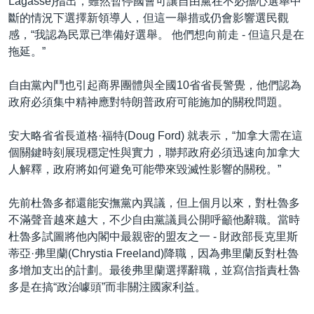
Lagassé)指出，雖然暫停國會可讓自由黨在不必擔心選舉中
斷的情況下選擇新領導人，但這一舉措或仍會影響選民觀
感，“我認為民眾已準備好選舉。 他們想向前走 - 但這只是在
拖延。”
自由黨內鬥也引起商界團體與全國10省省長警覺，他們認為
政府必須集中精神應對特朗普政府可能施加的關稅問題。
安大略省省長道格·福特(Doug Ford) 就表示，“加拿大需在這
個關鍵時刻展現穩定性與實力，聯邦政府必須迅速向加拿大
人解釋，政府將如何避免可能帶來毀滅性影響的關稅。”
先前杜魯多都還能安撫黨內異議，但上個月以來，對杜魯多
不滿聲音越來越大，不少自由黨議員公開呼籲他辭職。當時
杜魯多試圖將他內閣中最親密的盟友之一 - 財政部長克里斯
蒂亞·弗里蘭(Chrystia Freeland)降職，因為弗里蘭反對杜魯
多增加支出的計劃。最後弗里蘭選擇辭職，並寫信指責杜魯
多是在搞“政治噱頭”而非關注國家利益。