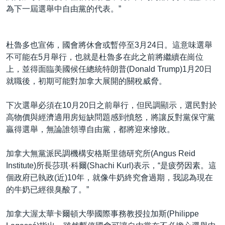
為下一屆選舉中自由黨的代表。”
杜魯多也宣佈，國會將休會或暫停至3月24日。這意味選舉
不可能在5月舉行，也就是杜魯多在此之前將繼續在崗位
上，並得面臨美國候任總統特朗普(Donald Trump)1月20日
就職後，初期可能對加拿大展開的關稅威脅。
下次選舉必須在10月20日之前舉行，但民調顯示，選民對於
高物價與經濟適用房短缺問題感到憤怒，將讓反對黨保守黨
贏得選舉，無論誰領導自由黨，都將迎來慘敗。
加拿大無黨派民調機構安格斯里德研究所(Angus Reid
Institute)所長莎琪·科爾(Shachi Kurl)表示，“是疲勞因素。這
個政府已執政(近)10年，就像牛奶終究會過期，我認為現在
的牛奶已經很臭酸了。”
加拿大渥太華卡爾頓大學國際事務教授拉加斯(Philippe