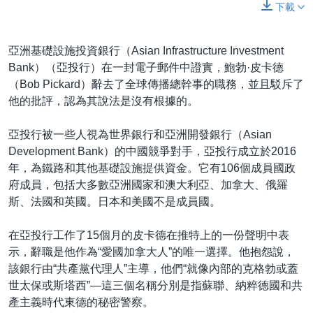
下載
亞洲基礎設施投資銀行（Asian Infrastructure Investment
Bank）（亞投行）在一封電子郵件中證實，鮑勃·皮卡德
（Bob Pickard）辭去了全球傳播總幹事的職務，並且駁斥了
他的批評，認為其說法是沒有根據的。
亞投行被一些人視為世界銀行和亞洲開發銀行（Asian
Development Bank）的中國競爭對手，亞投行成立於2016
年，為鐵路和其他基礎設施提供資金。它有106個成員國政
府成員，包括大多數亞洲國家和澳大利亞、加拿大、俄羅
斯、法國和英國。日本和美國不是成員國。
在亞投行工作了15個月的皮卡德在推特上的一份聲明中表
示，辭職是他作為“愛國加拿大人”的唯一選擇。他抱怨說，
該銀行由“共產黨代理人”主導，他們“就像內部的克格勃或蓋
世太保或斯塔西”—這三個名稱分別是指蘇聯、納粹德國和共
產主義時代東德的秘密警察。