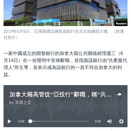
到
國際
檢
經貿
索
視頻
2019年5月5日，亞洲基礎設施投資銀行在北京的總部大樓。（路透
音頻
每日視頻新聞
社照片）
VOA 60秒 (國際)
時事經緯
國語
一家中國成立的開發銀行的加拿大籍公共關係經理週三（6
美國專訊
新聞音頻
月14日）在一份聲明中宣佈辭職，並指責該銀行由“共產黨代
理人”所主導，並表示成為該銀行的一員不符合加拿大的利
關注我們
視頻存檔
海外港人
益。
YOUTUBE頻道
港人港心
美國透視
加拿大籍高管從“亞投行”辭職，稱“共產黨代理人”主導該銀行
其他語言網站
建國史話
by
美國之音
No media source currently available
廣播節目表
0:00
3:06