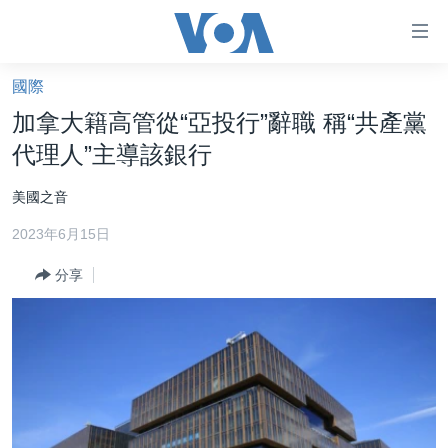
無
障
礙
國際
主頁
鏈
加拿大籍高管從“亞投行”辭職 稱“共產黨
接
美國大選2024
代理人”主導該銀行
跳
港澳
轉
美國之音
台灣
到
2023年6月15日
內
美中關係
容
分享
海外港人
跳
轉
新聞自由
到
揭謊頻道
導
航
美國
跳
中國
轉