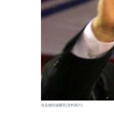
國際
到
檢
經貿
索
視頻
音頻
每日視頻新聞
VOA 60秒 (國際)
時事經緯
美國專訊
新聞音頻
視頻存檔
海外港人
YOUTUBE頻道
港人港心
美國透視
建國史話
廣播節目表
埃及總統穆爾西(資料圖片)