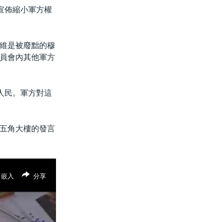
宣佈縮小軍方權
維是被廢黜的穆
員會內其他軍方
人民。軍方對這
五角大樓的發言
嵌入
分享