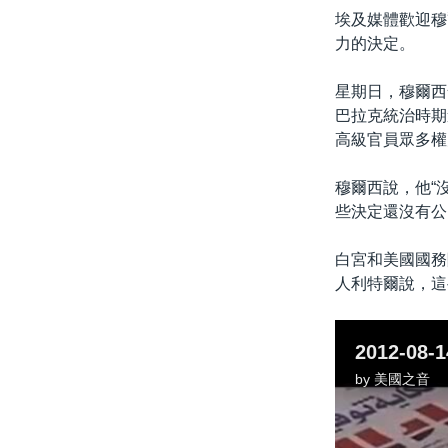
埃及媒體歡迎穆
力的決定。
星期日，穆爾西
巴拉克統治時期
高級官員眾多權
穆爾西說，他“
些決定還沒有公
白宮和美國國務
人利特爾說，這
by
美國之音