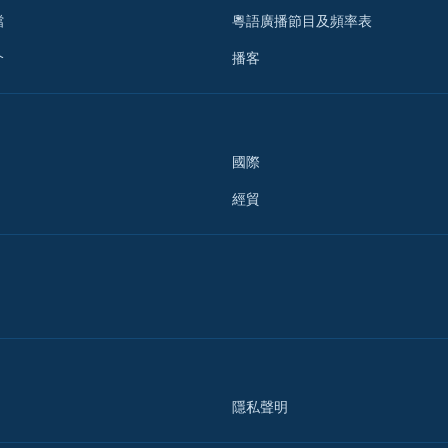
檔
粵語廣播節目及頻率表
介
播客
國際
經貿
隱私聲明