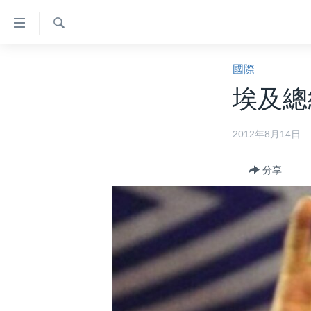
無
障
礙
檢
主頁
索
國際
鏈
美國大選2024
埃及總
接
港澳
跳
2012年8月14日
轉
台灣
到
美中關係
內
分享
容
海外港人
跳
新聞自由
轉
到
揭謊頻道
導
美國
航
跳
中國
轉