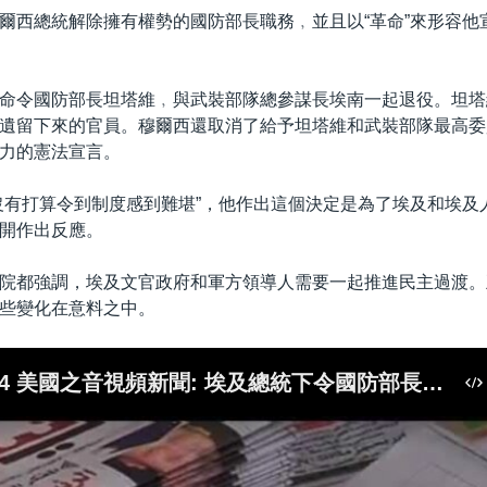
爾西總統解除擁有權勢的國防部長職務﹐並且以“革命”來形容他
命令國防部長坦塔維﹐與武裝部隊總參謀長埃南一起退役。坦塔
遺留下來的官員。穆爾西還取消了給予坦塔維和武裝部隊最高委
力的憲法宣言。
沒有打算令到制度感到難堪”，他作出這個決定是為了埃及和埃及
開作出反應。
院都強調，埃及文官政府和軍方領導人需要一起推進民主過渡。
些變化在意料之中。
2012-08-14 美國之音視頻新聞: 埃及總統下令國防部長與總參謀長退役