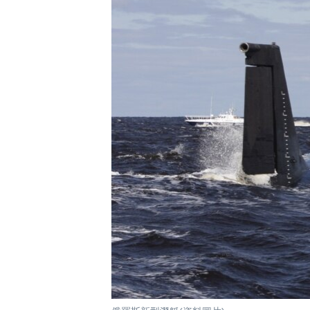
國際
到
檢
經貿
索
視頻
音頻
每日視頻新聞
VOA 60秒 (國際)
時事經緯
美國專訊
新聞音頻
視頻存檔
海外港人
YOUTUBE頻道
港人港心
美國透視
建國史話
廣播節目表