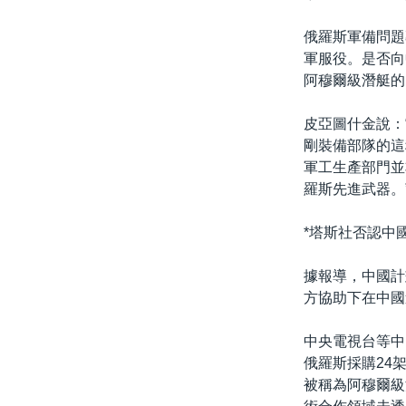
俄羅斯軍備問題
軍服役。是否向
阿穆爾級潛艇的
皮亞圖什金說：
剛裝備部隊的這
軍工生產部門並
羅斯先進武器。
*塔斯社否認中
據報導，中國計
方協助下在中國
中央電視台等中
俄羅斯採購24
被稱為阿穆爾級