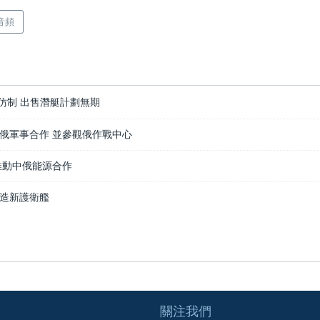
音頻
仿制 出售潛艇計劃無期
俄軍事合作 並參觀俄作戰中心
推動中俄能源合作
造新護衛艦
關注我們