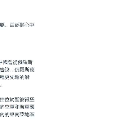
艇。由於擔心中
中國曾從俄羅斯
告說，俄羅斯應
種更先進的潛
。
由位於聖彼得堡
的空軍和海軍國
內的東南亞地區