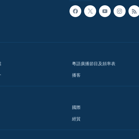
檔
粵語廣播節目及頻率表
介
播客
國際
經貿