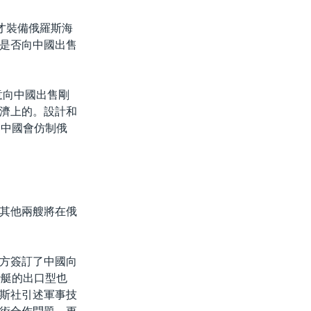
才裝備俄羅斯海
是否向中國出售
意向中國出售剛
濟上的。設計和
是中國會仿制俄
其他兩艘將在俄
方簽訂了中國向
潛艇的出口型也
斯社引述軍事技