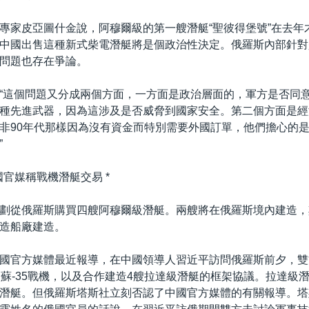
專家皮亞圖什金說，阿穆爾級的第一艘潛艇“聖彼得堡號”在去年
中國出售這種新式柴電潛艇將是個政治性決定。俄羅斯內部針對
問題也存在爭論。
“這個問題又分成兩個方面，一方面是政治層面的，軍方是否同
種先進武器，因為這涉及是否威脅到國家安全。第二個方面是經
非90年代那樣因為沒有資金而特別需要外國訂單，他們擔心的
”
國官媒稱戰機潛艇交易 *
劃從俄羅斯購買四艘阿穆爾級潛艇。兩艘將在俄羅斯境內建造，
造船廠建造。
國官方媒體最近報導，在中國領導人習近平訪問俄羅斯前夕，雙
架蘇-35戰機，以及合作建造4艘拉達級潛艇的框架協議。拉達級
潛艇。但俄羅斯塔斯社立刻否認了中國官方媒體的有關報導。塔