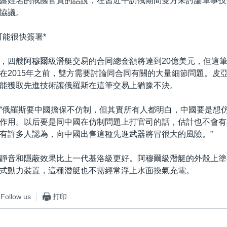
露姓名的俄國官員的話說，在習近平訪俄期間雙方未討論軍事技
協議。
可能很快簽署*
，四艘阿穆爾級潛艇交易的合同總金額將達到20億美元，但這
在2015年之前，雙方需要討論同合同有關的大量細節問題。皮
能獲取先進技術讓俄羅斯在這筆交易上猶豫不決。
“俄羅斯要中國擔保不仿制，但其實所有人都明白，中國要是想
作用。以后要是同中國在仿制問題上打官司的話，估計也不會有
有許多人認為，向中國出售這種先進武器將冒很大的風險。”
靜音和隱蔽效果比上一代基洛級更好。阿穆爾級潛艇的外殼上塗
式動力裝置，這種潛艇也不需經常浮上水面換氣充電。
Follow us
打印