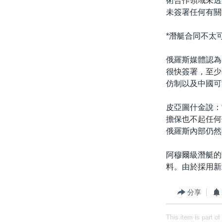
術合作領域未透
未簽署任何有關
*潛艇合同不太
俄羅斯媒體認為
很快簽署，至少
仿制以及中國可
皮亞圖什金說：
擔保也不起任何
俄羅斯內部仍然
阿穆爾級潛艇的
料。由於採用新
分享
This item is part of