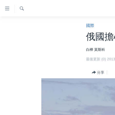
無
障
礙
檢
主頁
索
國際
鏈
美國大選2024
俄國擔
接
港澳
跳
白樺 莫斯科
轉
台灣
到
最後更新 {0} 20
美中關係
內
容
海外港人
分享
跳
新聞自由
轉
到
揭謊頻道
導
美國
航
跳
中國
轉