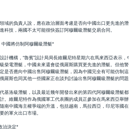
領域的負責人說，應在政治層面考慮是否向中國出口更先進的潛
進科技，兩國不太可能很快簽訂阿穆爾級潛艇交易合同。
：中國將仿制阿穆爾級潛艇*
設計機構，“魯賓”設計局局長維爾尼特星期六在馬來西亞表示，
級柴電潛艇，中國未來還會從俄羅斯購買更先進的潛艇。但他警
定是否應向中國出售阿穆爾級潛艇，因為中國完全有可能仿制這
俄羅斯也同其他一些國家正在談判討論出售阿穆爾級潛艇的問題
代基洛級潛艇，以及最近幾年開發出來的第四代阿穆爾級潛艇都
計。維爾尼特作為俄國軍工代表團的成員正參加在馬來西亞舉辦
隨南中國海主權爭端的升溫，包括越南，馬拉西亞，印尼等國在
要的軍火出口市場。
政治決定*