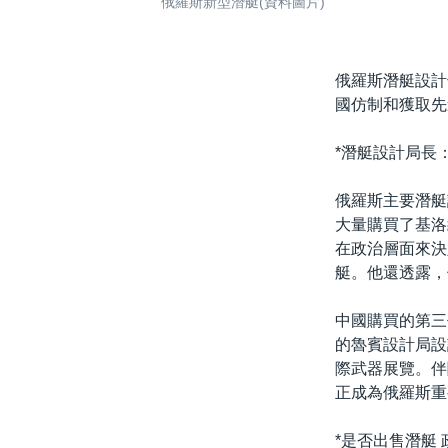
俄羅斯新型潛艇(資料圖片)
俄羅斯潛艇設計
國仿制和獲取先
*潛艇設計局長
俄羅斯主要潛艇
大量購買了基洛
在政治層面來決
艇。他還透露，
中國購買的第三
的魯賓設計局設
際武器展覽。伴
正成為俄羅斯重
*是否出售潛艇 