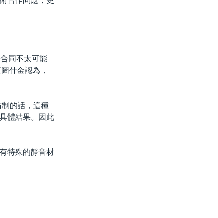
術合作問題，更
筆合同不太可能
亞圖什金認為，
仿制的話，這種
具體結果。因此
有特殊的靜音材