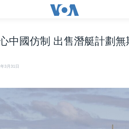
心中國仿制 出售潛艇計劃無
13年3月31日