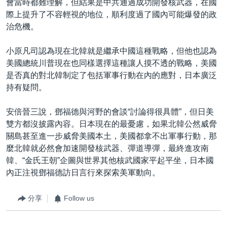
會當時都難理解，但結果是中共通過成功開發核武器，在國
際上提升了不容輕視的地位，順利度過了國內可能爆發的政
治危機。
小原凡司認為現在北韓就是繼承中國這種戰略，但他也認為
美國總統川普現在也同樣選擇這種讓人摸不透的戰略，美國
是否真的對北韓制定了包括軍事行動在內的應對，日本廣泛
持有疑問。
安倍晉三說，鄧福德與河野的會談“討論得很具體”，但日美
雙方都沒披露內容。日本現在的最憂慮，如果北韓公然威脅
關島甚至進一步威脅美國本土，美國都拿不出軍事行動，那
麼北韓就必然會加速開發核武器、彈道導彈，最終進攻南
韓、“金氏王朝”企圖與世界其他核武國家平起平坐，日本國
內正注視鄧福德訪日言行來探索美軍動向。
分享
Follow us