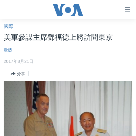
無
障
礙
國際
主頁
鏈
美軍參謀主席鄧福德上將訪問東京
接
美國大選2024
歌籃
跳
港澳
轉
2017年8月21日
台灣
到
內
分享
美中關係
容
海外港人
跳
轉
新聞自由
到
揭謊頻道
導
航
美國
跳
中國
轉