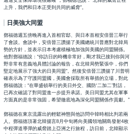
週邊安全保障環境很嚴峻”，鄧福德也說：“北韓的威脅正在
上升，我們和日本正受到共同的威脅”。
日美強大同盟
鄧福德週五傍晚再進入首相官邸、與日本首相安倍晉三舉行
了會談。會談中，安倍晉三讚揚了美國總統川普應對北韓局
勢的方針，並表示日本考慮積極地加強與美國的同盟關係。
他對鄧福德說：“你訪日的時機非常好，剛才我已接到你與河
野非常有意義地具體討論的報告，在北韓局勢緊張中，你們
堅定地展示了強大的日美同盟”。然後安倍晉三讚揚了川普明
確表示為了守護同盟國，美國會採取所有舉措的立場，對此
鄧福德說：“在華盛頓舉行的美日外交、國防‘二加二’對話，
已再次確認了對同盟進一步提升承諾。美日同盟尤其在軍事
方面真的是非常強固，希望徹底地為深化同盟關係作貢獻。”
鄧福德在東京流露出的輕鬆神態與他訪問中韓時相比判若兩
人。鄧福德頂著北韓揚言8月中旬將向美國領地關島發射4枚
中程彈道導彈的威脅踏上亞洲之行旅程，訪日前，北韓顯示