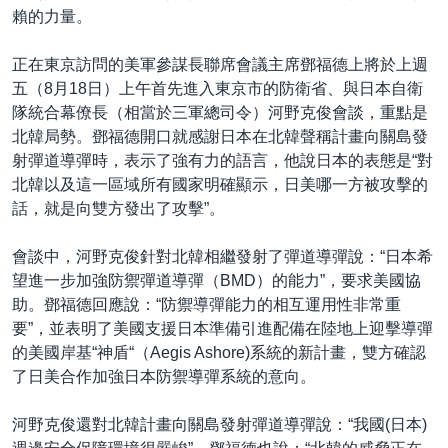
賴的力量。
正在東京訪問的美軍參謀長聯席會議主席鄧福德上將於上週
五（8月18日）上午首先進入東京市的防衛省、與日本自衛
隊統合幕僚長（相當於三軍總司令）河野克俊會談，重點是
北韓局勢。鄧福德開口就感謝日本在北韓聲稱計畫向關島發
射彈道導彈時，表示了強有力的語言，他說日本的表態是“對
北韓以及這一區域所有國家明確顯示，日美哪一方被攻擊的
話，就是向雙方發出了攻擊”。
會談中，河野克俊針對北韓相繼發射了彈道導彈說：“日本希
望進一步加強防禦彈道導彈（BMD）的能力”，要求美國協
助。鄧福德回應說：“防禦導彈能力的相互運用性非常重
要”，並表明了美國支援日本準備引進配備在陸地上迎擊導彈
的美國岸基“神盾“（Aegis Ashore)系統的新計畫，雙方確認
了日美合作加強日本防禦導彈系統的意向。
河野克俊還對北韓計畫向關島發射彈道導彈說：“我國(日本)