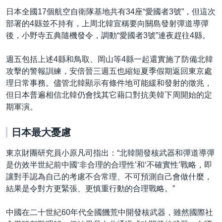
日本全國17個航空自衛隊基地共有34座“愛國者3號”，但這次
部署的4縣並不持有，上周北韓宣稱要向關島發射彈道導彈
後，小野寺五典隨機發令，調動“愛國者3號”連夜趕往4縣。
週五包括上述4縣和鳥取、岡山等4縣一起還實施了防備北韓
攻擊的警報訓練，安倍晉三週五也縮短夏季假期返回東京處
理日常事務。儘管北韓顯示有條件地可能緩和發射的徵兆，
但日本普遍相信北韓仍會找其它藉口對抗美韓下周開始的定
期軍演。
日本最大憂慮
東京財團研究員小原凡司指出：“北韓開發核武器和彈道導彈
是仿效半世紀前中國‘非合理的合理性’和‘不確實性’戰略，即
讓對手認為自己的考慮不合常理、不可預測自己會做什麼，
結果是令對方更緊張、更慎重行動的合理戰略。”
中國在二十世紀60年代全國饑荒中開發核武器，雖然國際社