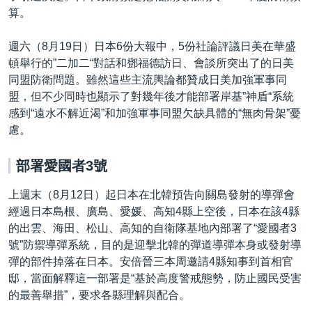
算。
週六（8月19日）日本6份大報中，5份社論評議日美在華盛
頓舉行的”二加二“對話和鄧福德訪日、會談所突出了的日美
同盟防衛問題。雖然這些主流輿論都贊成日美加強軍事同
盟，但不少同時也顯示了對幾年後才能部署岸基”神盾“系統
感到“遠水不解近渴”和加強軍事同盟欠缺具體的“無肉骨架”憂
慮。
部署愛國者3號
上週末（8月12日）起日本在北韓預告向關島發射的導彈會
經過日本島根、廣島、愛媛、高知4縣上空後，日本在該4縣
的出雲、海田、松山、高知的自衛隊基地內部署了“愛國者3
號”防禦導彈系統，目的是迎擊北韓的彈道導彈本身或發射導
彈的部件掉落在日本。安倍晉三本周邀請4縣知事到首相官
邸，當面解釋這一部署是“基於高度警戒態勢，防止國民受害
的最善舉措”，要求各縣理解與配合。