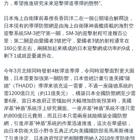
力，希望推進研究未來迎擊彈道導彈的態勢”。
日本海上自衛隊前幕僚長香田洋二在一個公開場合解釋說，
日本現有的導彈防禦網是由海上自衛隊神盾艦搭載的海對空
迎擊系統SM-3把守第一關，SM-3的迎擊射程可達幾百公
里；第二關是由愛國者3號把守，愛國者3號的射程通常在
160公里左右，兩關加起來構成的日本迎擊網成功率約9成，
剩下1成就是憂慮所在。
今年3月北韓同時發射4枚彈道導彈，令同時迎擊面對更大困
難，日本需要加強第一關防禦，日本曾經計畫引進美國“薩
德”（THADD）導彈來填充這一需要，不過一座薩德系統約
需1200億日元（約11億美元），構築日本全國防禦網至少需
要6座。當日本政府正苦惱如何大幅增加防衛預算時，美國
岸基“神盾”系統浮上研究層面。一座岸基“神盾”系統不僅只需
約800億日元費用，而且日本只需兩座就能構築全國防禦
網，引進岸基“神盾”系統的作業迅速推進，這次在華盛頓，
由日本防衛大臣小野寺五典正式向美國國防部長馬蒂斯傳達
了引進決定。日本政府預定把相關費用納入2018年度防衛預