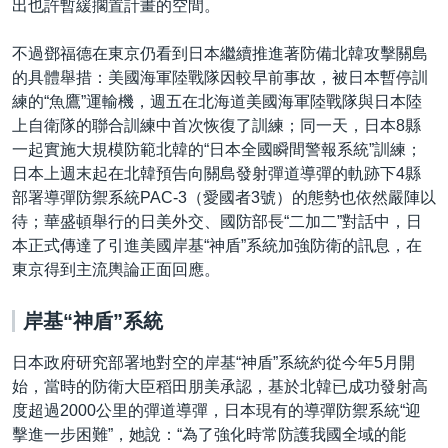
出也許暫緩擱置計畫的空間。
不過鄧福德在東京仍看到日本繼續推進著防備北韓攻擊關島
的具體舉措：美國海軍陸戰隊因較早前事故，被日本暫停訓
練的“魚鷹”運輸機，週五在北海道美國海軍陸戰隊與日本陸
上自衛隊的聯合訓練中首次恢復了訓練；同一天，日本8縣
一起實施大規模防範北韓的“日本全國瞬間警報系統”訓練；
日本上週末起在北韓預告向關島發射彈道導彈的軌跡下4縣
部署導彈防禦系統PAC-3（愛國者3號）的態勢也依然嚴陣以
待；華盛頓舉行的日美外交、國防部長“二加二”對話中，日
本正式傳達了引進美國岸基“神盾”系統加強防衛的訊息，在
東京得到主流輿論正面回應。
岸基“神盾”系統
日本政府研究部署地對空的岸基“神盾”系統約從今年5月開
始，當時的防衛大臣稻田朋美承認，基於北韓已成功發射高
度超過2000公里的彈道導彈，日本現有的導彈防禦系統“迎
擊進一步困難”，她說：“為了強化時常防護我國全域的能