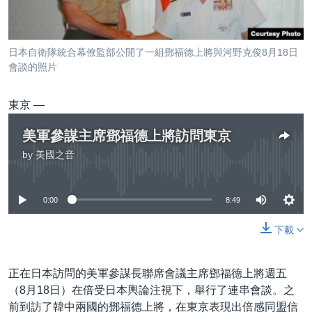
到
國際
檢
經貿
索
日本自衛隊統合幕僚監部公開了一組鄧福德上將與河野克俊8月18日
視頻
會談的照片
音頻
每日視頻新聞
東京 —
VOA 60秒 (國際)
時事經緯
國語
美軍參謀主席鄧福德上將訪問東京
美國專訊
新聞音頻
by
美國之音
關注我們
視頻存檔
海外港人
No media source currently available
YOUTUBE頻道
港人港心
0:00
8:49
美國透視
其他語言網站
下載
建國史話
廣播節目表
正在日本訪問的美軍參謀長聯席會議主席鄧福德上將週五
（8月18日）在倍受日本輿論注視下，舉行了連串會談。之
前到訪了韓中兩國的鄧福德上將，在東京表現出倍感同盟信