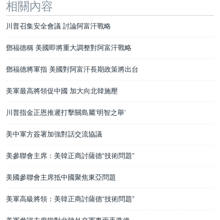
相關內容
川普召集安全會議 討論阿富汗戰略
鄧福德稱 美國即將重大調整對阿富汗戰略
鄧福德將軍指 美國對阿富汗長期政策將出台
美軍最高將領促中國 加大向北韓施壓
川普指金正恩推遲打擊關島屬‘明智之舉’
美中軍方簽署加強對話交流協議
美參聯會主席：美韓正商討薩德“技術問題”
美國參聯會主席抵中國聚焦東亞問題
美軍高級將領：美韓正商討薩德“技術問題”