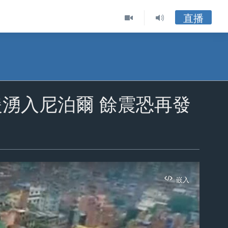
直播
際救援湧入尼泊爾 餘震恐再發
嵌入