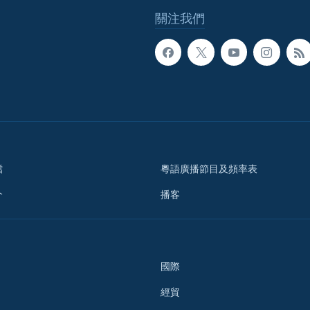
關注我們
檔
粵語廣播節目及頻率表
介
播客
國際
經貿