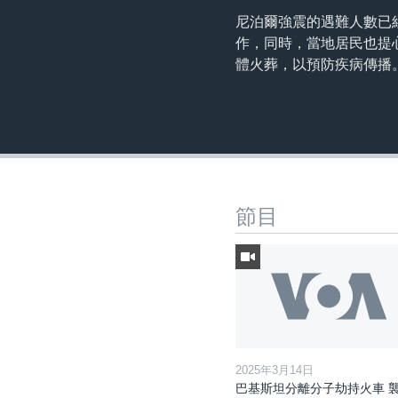
尼泊爾強震的遇難人數已
作，同時，當地居民也提
體火葬，以預防疾病傳播
節目
2025年3月14日
巴基斯坦分離分子劫持火車 