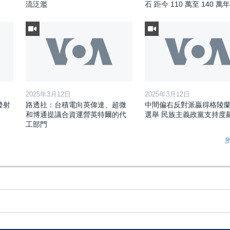
流泛濫
石 距今 110 萬至 140 萬年
2025年3月12日
2025年3月12日
發射
路透社：台積電向英偉達、超微
中間偏右反對派贏得格陵
和博通提議合資運營英特爾的代
選舉 民族主義政黨支持度
工部門