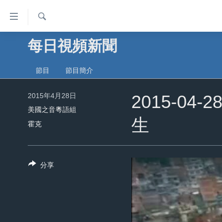
無
障
礙
檢
每日視頻新聞
主頁
索
鏈
美國大選2024
接
節目
節目簡介
港澳
跳
2015年4月28日
轉
2015-0
台灣
到
美國之音粵語組
美中關係
生
內
霍克
容
海外港人
跳
新聞自由
轉
分享
到
揭謊頻道
導
美國
航
跳
中國
轉