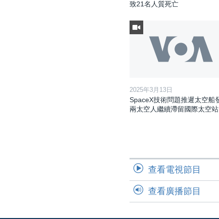
致21名人質死亡
2025年3月13日
SpaceX技術問題推遲太空船
兩太空人繼續滯留國際太空站
查看電視節目
查看廣播節目