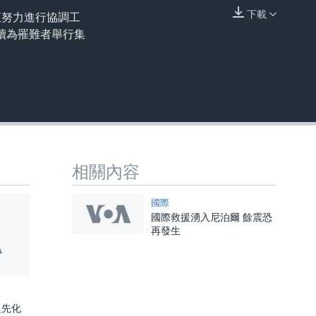
下載
正努力進行協調工
嵌入
續為罹難者舉行集
相關內容
國際
國際救援湧入尼泊爾 餘震恐
再發生
祖先化