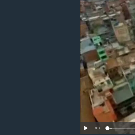
國際
到
檢
經貿
索
視頻
音頻
每日視頻新聞
VOA 60秒 (國際)
時事經緯
美國專訊
新聞音頻
視頻存檔
海外港人
YOUTUBE頻道
港人港心
美國透視
建國史話
廣播節目表
0:00