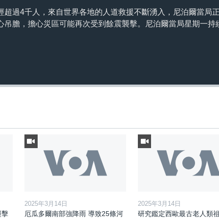
經超過4千人，來自世界各地的人道救援不斷湧入，尼泊爾當局
心吊膽，擔心災區可能再次受到餘震襲擊。尼泊爾當局星期一持
。
2025年3月14日
2025年3月14日
襲擊
厄瓜多爾南部強降雨 導致25條河
研究鑑定西歐最古老人類