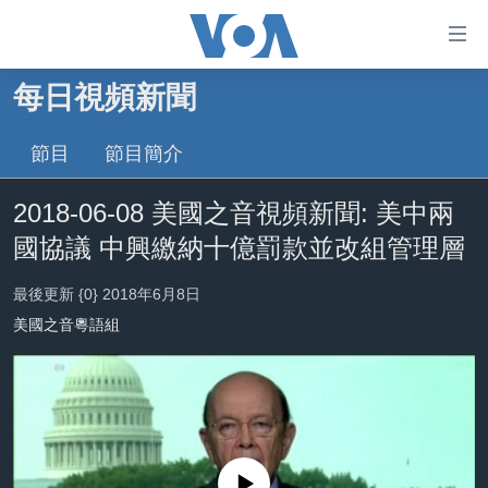
無
障
礙
每日視頻新聞
主頁
鏈
接
節目
節目簡介
美國大選2024
跳
港澳
2018-06-08 美國之音視頻新聞: 美中兩
轉
台灣
到
國協議 中興繳納十億罰款並改組管理層
內
美中關係
容
最後更新 {0} 2018年6月8日
海外港人
跳
美國之音粵語組
轉
新聞自由
到
揭謊頻道
導
航
美國
跳
中國
轉
No media source currently available