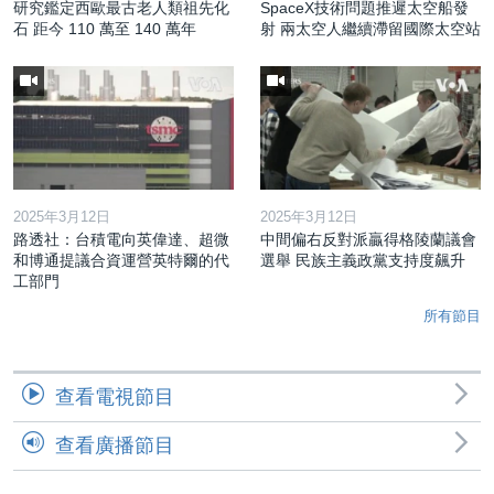
研究鑑定西歐最古老人類祖先化
SpaceX技術問題推遲太空船發
石 距今 110 萬至 140 萬年
射 兩太空人繼續滯留國際太空站
2025年3月12日
2025年3月12日
路透社：台積電向英偉達、超微
中間偏右反對派贏得格陵蘭議會
和博通提議合資運營英特爾的代
選舉 民族主義政黨支持度飆升
工部門
所有節目
查看電視節目
查看廣播節目