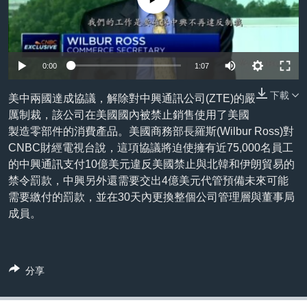
到
國際
檢
經貿
索
視頻
0:00
1:07
音頻
每日視頻新聞
下載
美中兩國達成協議，解除對中興通訊公司(ZTE)的嚴
VOA 60秒 (國際)
時事經緯
厲制裁，該公司在美國國內被禁止銷售使用了美國
國語
製造零部件的消費產品。美國商務部長羅斯(Wilbur Ross)對
美國專訊
新聞音頻
CNBC財經電視台說，這項協議將迫使擁有近75,000名員工
關注我們
視頻存檔
海外港人
的中興通訊支付10億美元違反美國禁止與北韓和伊朗貿易的
禁令罰款，中興另外還需要交出4億美元代管預備未來可能
YOUTUBE頻道
港人港心
需要繳付的罰款，並在30天內更換整個公司管理層與董事局
美國透視
成員。
其他語言網站
建國史話
廣播節目表
分享