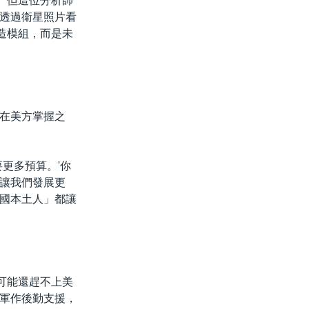
。但這位分析師
透過衛星照片看
造模組，而是未
在美方掌握之
更多預算。'你
讓我們發展更
國本土人」都讓
可能還趕不上美
軍作後勤支援，