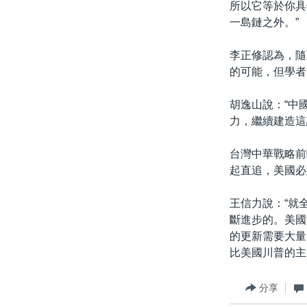
所以它等於你具
一島鏈之外。”
李正修認為，隨
的可能，但學者
胡逸山說：“中
力，繼續建造這
台灣中華戰略前
起直追，美國必
王信力說：“就
斷進步的。美國
的更新需要大量
比美國川普的主
分享