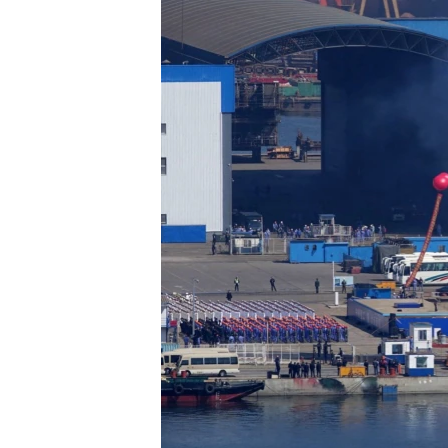
國際
到
檢
經貿
索
視頻
音頻
每日視頻新聞
VOA 60秒 (國際)
時事經緯
美國專訊
新聞音頻
視頻存檔
海外港人
YOUTUBE頻道
港人港心
美國透視
建國史話
廣播節目表