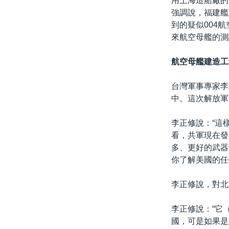
用上海造船廠的
強調說，福建艦
到的疑似004
來航空母艦的測
航空母艦建造工
台灣軍事專家李
中。這次解放軍
李正修說：“這
看，共軍現在發
多、更好的武器
你了解美國的任
李正修說，對北
李正修說：“它
國，可是如果是