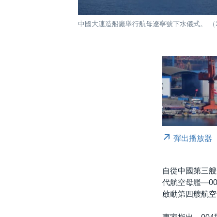
中國大連造船廠舉行航母遼寧號下水儀式。 （20
彈出播放器
自從中國第三艘
代航空母艦—0
啟動第四艘航空