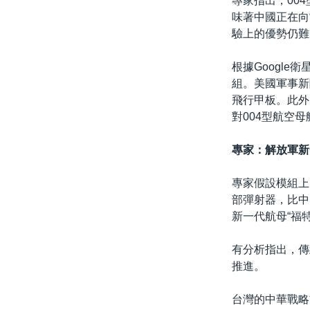
專家指出，00
味著中國正在向
驗上的優勢仍難
根據Googl
組。美國軍事新聞
飛行甲板。此外
對004型航空
專家：解放軍新
專家假設模組上
部彈射器，比中
新一代航母“福特號”
有分析指出，傳
推進。
台灣的中華戰略