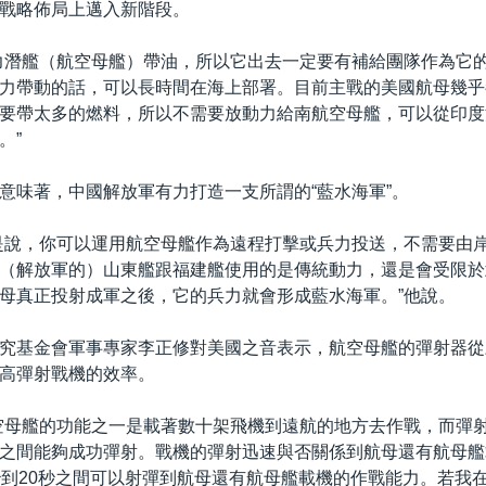
戰略佈局上邁入新階段。
力潛艦（航空母艦）帶油，所以它出去一定要有補給團隊作為它
力帶動的話，可以長時間在海上部署。目前主戰的美國航母幾乎
要帶太多的燃料，所以不需要放動力給南航空母艦，可以從印度
。”
意味著，中國解放軍有力打造一支所謂的“藍水海軍”。
是說，你可以運用航空母艦作為遠程打擊或兵力投送，不需要由
（解放軍的）山東艦跟福建艦使用的是傳統動力，還是會受限於
母真正投射成軍之後，它的兵力就會形成藍水海軍。”他說。
究基金會軍事專家李正修對美國之音表示，航空母艦的彈射器從
高彈射戰機的效率。
空母艦的功能之一是載著數十架飛機到遠航的地方去作戰，而彈
之間能夠成功彈射。戰機的彈射迅速與否關係到航母還有航母艦
秒到20秒之間可以射彈到航母還有航母艦載機的作戰能力。若我在1