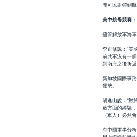
間可以射彈到航
美中航母競賽：
儘管解放軍海軍
李正修說：“美
前共軍沒有一個
到南海之後折返
新加坡國際事務
優勢。
胡逸山說：“對
這方面的經驗，
（軍人）必然會
有中國軍事分析