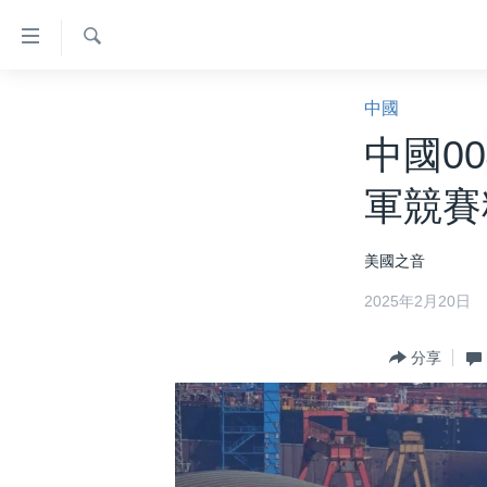
無
障
礙
檢
主頁
索
中國
鏈
美國大選2024
中國0
接
港澳
跳
軍競賽
轉
台灣
到
美中關係
美國之音
內
容
海外港人
2025年2月20日
跳
新聞自由
轉
分享
到
揭謊頻道
導
美國
航
跳
中國
轉