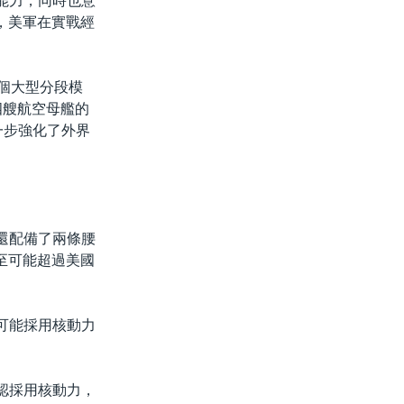
能力，同時也意
，美軍在實戰經
多個大型分段模
第四艘航空母艦的
一步強化了外界
還配備了兩條腰
至可能超過美國
可能採用核動力
認採用核動力，