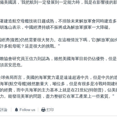
備美國講，'我把航到一定發展到一定能力時，我是在影響後的
著建造航空母艦技術日趨成熟，不排除未來解放軍會同時建造多
胡逸山表示，中國經濟持續不振將成為解放軍擴軍一大障礙。
國經濟(復甦)仍然需要很大努力。在這種情況下嗎，它(解放軍)如
許多航母呢？這是很大的挑戰。”
瞻協會研究員王信力則認為，雖然美國海軍目前仍佔優勢，但是
須居安思危。
全球佈局而言，美國的海軍實力還是遠遠超過中共，但是中共的
海軍(航空母艦)雖然數量大，噸位多，但是有很多是冷戰時期建
的經費，而中共海軍的主力基本上就是在21世紀(特朗普)，佔
力。能發現美軍的問題，盡力整頓它在軍工產業上一些素質。”
評論
Follow us
打印