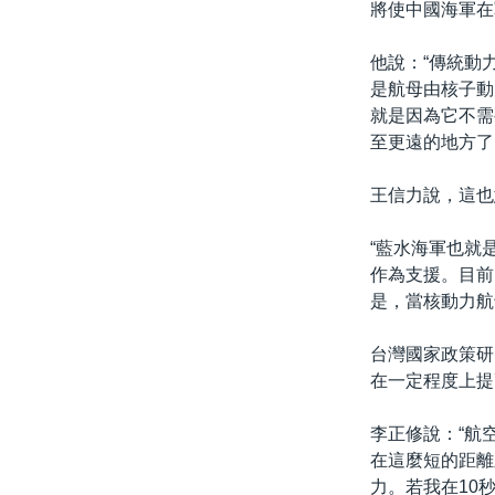
將使中國海軍在
他說：“傳統動
是航母由核子動
就是因為它不需
至更遠的地方了
王信力說，這也
“藍水海軍也就
作為支援。目前
是，當核動力航
台灣國家政策研
在一定程度上提
李正修說：“航
在這麼短的距離
力。若我在10