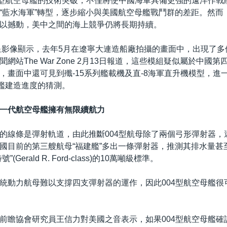
4型航空母艦的技術突破，不僅將使中國海軍具備更強的遠洋作戰
“藍水海軍”轉型，逐步縮小與美國航空母艦戰鬥群的差距。然而
以撼動，美中之間的海上競爭仍將長期持續。
e衛星影像顯示，去年5月在遼寧大連造船廠拍攝的畫面中，出現了
網站The War Zone 2月13日報道，這些模組疑似屬於中國
，畫面中還可見到殲-15系列艦載機及直-8海軍直升機模型，進
母艦建造進度的猜測。
一代航空母艦擁有無限續航力
的線條是彈射軌道，由此推斷004型航母除了兩個弓形彈射器，
國目前的第三艘航母“福建艦”多出一條彈射器，推測其排水量甚
(Gerald R. Ford-class)的10萬噸級標準。
統動力航母難以支撐四支彈射器的運作，因此004型航空母艦很
前瞻協會研究員王信力對美國之音表示，如果004型航空母艦確