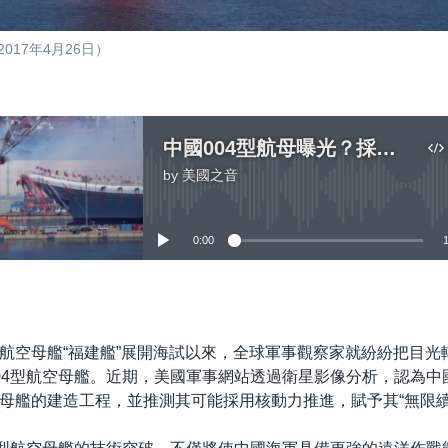
17年4月26日）
中國004型航母曝光？採用核動力，美中海軍競賽料升級
by
美國之音
No media source currently available
0:00
嵌入
航空母艦“福建艦”展開海試以來，全球軍事觀察家就紛紛把目光
04型航空母艦。近期，美國軍事網站透過衛星影像分析，認為中
母艦的建造工程，並推測其可能採用核動力推進，賦予其“無限續