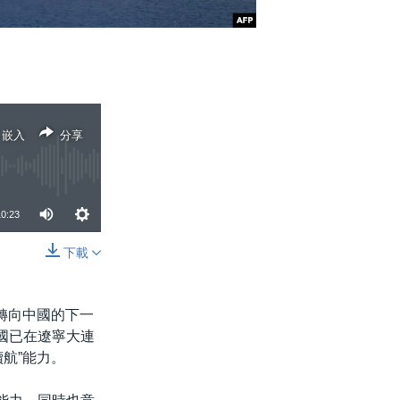
嵌入
分享
10:23
下載
分享
轉向中國的下一
國已在遼寧大連
航”能力。