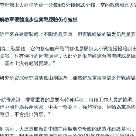
空母艦上去射彈等於一分鐘到3分鐘到20分鐘。空的戰機就比人
解放軍硬體進步但實戰經驗仍存短板
近年來在硬體裝備上不斷追趕美軍，但實戰經驗的
缺乏
仍然是其
國從二戰開始，它們整個航母戰鬥群也是歷經大小戰役慢慢培訓
實戰，只有例行的近海演習，大部分是沿岸經過台灣海峽或是繞
，基本上沒有經過實戰。”
研究所資深研究員胡逸山則認為，雖然解放軍海軍缺乏作戰經驗
於航母來說，非常重要的是要有特種兵種，特種工作人員的協調
但中國作為共產國家，中央一聲令下，強烈宣傳、灌輸為黨為國
遵照，不會提出質疑。”
師表示，大連造船廠是中國前兩艘航空母艦的建造和維護基地，