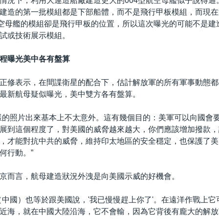
情況下，利用大連造船廠建造更大的004型航空母艦似乎說得通
建造的第一批模組都是下部船體，而不是飛行甲板模組，而現在
航空母艦的模組卻是飛行甲板的位置，所以這次曝光的可能不是建
試或技術展示模組。
程曝光美中各有盤算
正修表示，在間諜衛星的配合下，估計解放軍的所有軍事動態都
最新航母疑似曝光，美中雙方各有盤算。
樣的照片出來基本上不太意外。這有幾個目的：美軍可以向國會要
展到這個程度了，對美國的威脅越來越大，你們應該增加撥款，
，才能對抗中共的威脅，維持印太地區的安全穩定，也保護了美
何行動。”
京而言，航母建造狀況外洩是向美國示威的好機會。
（中國）也等於跟美國說，'我已慢慢趕上你了'。在遠洋作戰上它
近海，就在中國大陸沿海，它不會輸，因為它背後有龐大的解放