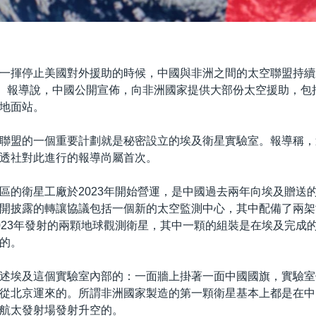
一揮停止美國對外援助的時候，中國與非洲之間的太空聯盟持續
日）報導說，中國公開宣佈，向非洲國家提供大部份太空援助，包
地面站。
聯盟的一個重要計劃就是秘密設立的埃及衛星實驗室。報導稱，
透社對此進行的報導尚屬首次。
區的衛星工廠於2023年開始營運，是中國過去兩年向埃及贈送
開披露的轉讓協議包括一個新的太空監測中心，其中配備了兩架
023年發射的兩顆地球觀測衛星，其中一顆的組裝是在埃及完成
的。
述埃及這個實驗室內部的：一面牆上掛著一面中國國旗，實驗室
從北京運來的。所謂非洲國家製造的第一顆衛星基本上都是在中
航太發射場發射升空的。