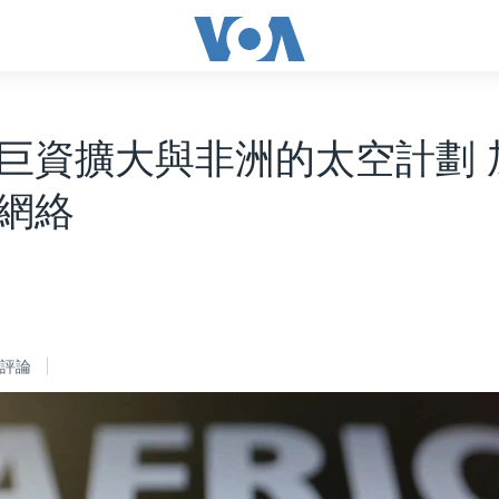
巨資擴大與非洲的太空計劃 
網絡
評論