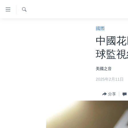
無
障
礙
檢
主頁
索
國際
鏈
美國大選2024
中國花
接
港澳
跳
球監視
轉
台灣
到
美中關係
美國之音
內
容
海外港人
2025年2月11日
跳
新聞自由
轉
分享
到
揭謊頻道
導
美國
航
跳
中國
轉