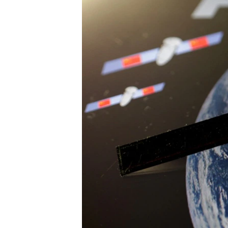
國際
到
檢
經貿
索
視頻
音頻
每日視頻新聞
VOA 60秒 (國際)
時事經緯
美國專訊
新聞音頻
視頻存檔
海外港人
YOUTUBE頻道
港人港心
美國透視
建國史話
廣播節目表