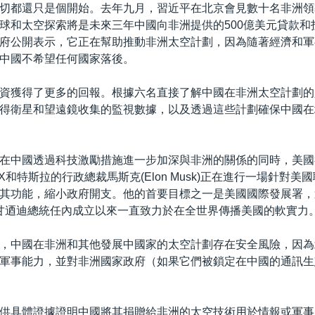
切都還只是個開始。去年九月，習近平在北京會見數十名非洲領
球和太空探索將是未來三年中國向非洲提供的500億美元貸款和
府公開表示，它正在幫助推動非洲太空計劃，因為隨著經濟和軍
中國不希望任何國家落後。
資獲得了更多的回報。根據六名直接了解中國在非洲太空計劃的
得衛星和望遠鏡收集的監視數據，以及透過這些計劃確保中國在
在中國透過科技激勵措施進一步加深與非洲的關係的同時，美國
eX和特斯拉的行政總裁馬斯克(Elon Musk)正在進行一場針對
其功能，縮小政府開支。他的首要目標之一是美國國際發展署，
·F·甘迺迪總統任內成立以來一直致力於在全世界傳播美國的軟實力
，中國在非洲和其他發展中國家的太空計劃存在安全風險，因為
軍事能力，並對非洲國家政府（如果它們被鎖定在中國的通訊生
供具體證據證明中國將其捐贈給非洲的太空技術用於情報或軍事