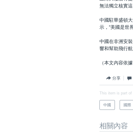
無法獨立核實這
中國駐華盛頓大
示，“美國是世
中國在非洲安裝
響和幫助飛行航
（本文內容依據
分享
This item is part of
中國
國際
相關內容