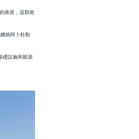
的衛星，這顆衛
及總統阿卜杜勒
基礎設施和能源