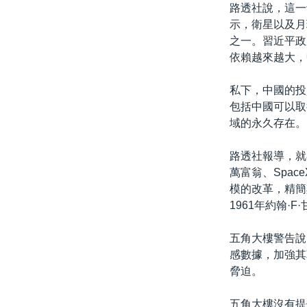
路透社說，這一
示，衛星以及月
之一。習近平政
依賴越來越大，
私下，中國的投
包括中國可以取
域的永久存在。
路透社報導，就
萬富翁、Spac
模的改革，精簡
1961年約翰
五角大樓警告說
感數據，加強其
脅迫。
五角大樓沒有提