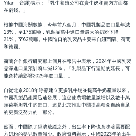
Yifan，音譯)表示：「乳牛養殖公司在賣牛奶和賣肉方面都
在虧錢。」
根據中國海關數據，今年前八個月，中國乳製品進口量年減
13%，至175萬噸，乳製品當中進口量最大的奶粉下降
21%，至62萬噸。中國進口的乳製品主要來自紐西蘭、荷蘭
和德國。
荷蘭合作銀行研究部上個月在報告中表示，2024年中國乳製
品淨進口量預計將年減12%，「乳製品下行週期的延長，可
能會持續影響2025年進口量」。
自從北京2018年呼籲建立更多乳牛場並提高牛奶產量以來，
中國乳製品產業迅速發展，這促使農場數量激增以及數十萬
頭荷斯坦乳牛的進口。這是北京推動中國提高糧食自給自足
的更廣泛努力的一部分。
然而，中國除了經濟放緩之外，出生率下降也意味著需要配
方奶粉的嬰兒數量減少。政府資料顯示，中國2023年的出生