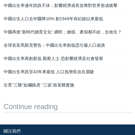
中國出生率連年跌跌不休，影響經濟成長並將對世界形成衝擊
中國出生人口去年驟降10% 創1949年有紀錄以來最低
中國再推“新時代婚育文化” 網民：婚假、產假都不給，生啥生？
全球首富馬斯克警告：中國出生率創低恐引爆人口崩潰
中國出生率再創新低 觀察人士:恐影響經濟及社會發展
中國出生率跌至43年來最低 人口負增長迫在眉睫
生育“三難”如攔路虎 “三孩”政策難實施
Continue reading
關注我們