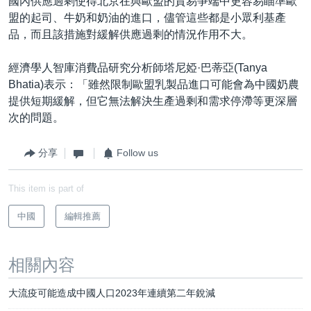
國內供應過剩使得北京在與歐盟的貿易爭端中更容易瞄準歐
盟的起司、牛奶和奶油的進口，儘管這些都是小眾利基產
品，而且該措施對緩解供應過剩的情況作用不大。
經濟學人智庫消費品研究分析師塔尼婭·巴蒂亞(Tanya
Bhatia)表示：「雖然限制歐盟乳製品進口可能會為中國奶農
提供短期緩解，但它無法解決生產過剩和需求停滯等更深層
次的問題。
分享
Follow us
This item is part of
中國
編輯推薦
相關內容
大流疫可能造成中國人口2023年連續第二年銳減