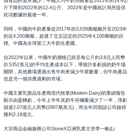
價食品的需求減少，中國人均牛奶消費量從2021年的14.4公
斤下降到2022年的12.4公斤。 2022年是中國統計局所提供
此項數據的最後一年。
同時，中國的牛奶產量從2017年的3,039萬噸飆升至2023年
的近4,200萬噸，超過了北京設定的2025年4,100萬噸的目
標。中國為全球第三大牛奶生產國。
自2022年以來，中國牛奶價格已跌至每公斤約3.8元人民幣
(0.5352美元)的平均生產成本以下，導致許多虧損的奶牛場
關閉，其他農場通過出售牛肉來減少牛群數量，但牛肉產品
也是另一個供應過剩的市場。
中國主要乳製品生產商現代牧業(Modern Dairy)的業績報告
顯示由盈轉虧，今年上半年其奶牛存欄量減少了一半，淨虧
損達2.07億元人民幣(2907萬美元)，而去年同期該公司錄得
獲利2.18億元。
大宗商品金融服務公司StoneX亞洲乳業主管李一帆(Li