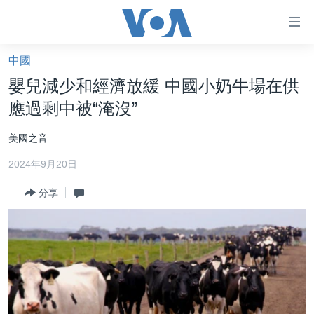
無
障
礙
中國
主頁
鏈
嬰兒減少和經濟放緩 中國小奶牛場在供
接
美國大選2024
應過剩中被“淹沒”
跳
港澳
轉
美國之音
台灣
到
2024年9月20日
內
美中關係
容
分享
海外港人
跳
轉
新聞自由
到
揭謊頻道
導
航
美國
跳
中國
轉