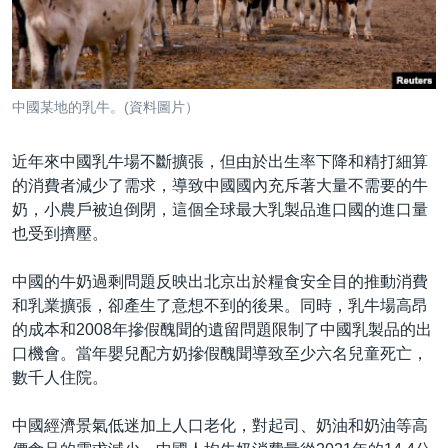
到
國際
檢
經貿
索
視頻
中國某地的乳牛。(資料圖片）
音頻
每日視頻新聞
近年來中國乳牛場不斷擴張，但由於出生率下降和精打細算
VOA 60秒 (國際)
時事經緯
國語
的消費者減少了需求，導致中國國內充斥著大量不需要的牛
美國專訊
新聞音頻
奶，小農戶被迫倒閉，這個全球最大乳製品進口國的進口量
關注我們
也受到擠壓。
視頻存檔
海外港人
YOUTUBE頻道
港人港心
中國的牛奶過剩問題反映出北京出於糧食安全目的推動消費
和乳業擴張，卻產生了意想不到的後果。同時，乳牛場高昂
美國透視
其他語言網站
的成本和2008年摻假醜聞的遺留問題限制了中國乳製品的出
建國史話
口機會。當年嬰兒配方奶摻假醜聞導致至少六名兒童死亡，
數千人住院。
廣播節目表
中國經濟景氣低迷加上人口老化，對起司、奶油和奶油等高