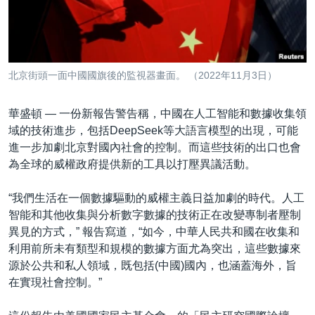
到
國際
檢
經貿
索
視頻
北京街頭一面中國國旗後的監視器畫面。 （2022年11月3日）
音頻
每日視頻新聞
華盛頓 —
一份新報告警告稱，中國在人工智能和數據收集領
VOA 60秒 (國際)
時事經緯
國語
域的技術進步，包括DeepSeek等大語言模型的出現，可能
美國專訊
新聞音頻
進一步加劇北京對國內社會的控制。而這些技術的出口也會
關注我們
為全球的威權政府提供新的工具以打壓異議活動。
視頻存檔
海外港人
YOUTUBE頻道
港人港心
“我們生活在一個數據驅動的威權主義日益加劇的時代。人工
智能和其他收集與分析數字數據的技術正在改變專制者壓制
美國透視
其他語言網站
異見的方式，” 報告寫道，“如今，中華人民共和國在收集和
建國史話
利用前所未有類型和規模的數據方面尤為突出，這些數據來
源於公共和私人領域，既包括(中國)國內，也涵蓋海外，旨
廣播節目表
在實現社會控制。”