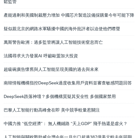
鬆監管
產能過剩和美國制裁壓力增加 中國芯片製造設備採購量今年可能下降
疑似親北京的網路水軍騷擾中國的海外批評者以迫使他們噤聲
萬斯警告歐洲：過多監管將讓人工智能技術窒息而亡
法國尋求大力發展AI 呼籲歐盟加大投資
超級碗廣告懷舊與人工智能呈現美國的過去與未來
南韓情報機構指控DeepSeek過度收集用戶資料並審查敏感問題回答
DeepSeek跌落神壇？多個機構質疑其安全性 多個國家禁用
巴黎人工智能行動高峰會在即 美中競爭較量惹關注
中國力推 “低空經濟”： 無人機鋪路 “天上GDP” 飛手熱還是虛火？
人工智能與關稅戰助威台灣今年一月出口超過387億美元較去年同期