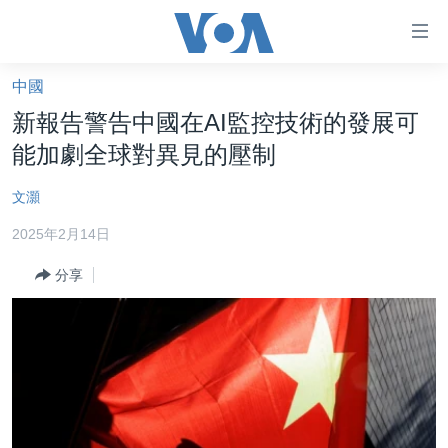
無
障
礙
中國
主頁
鏈
新報告警告中國在AI監控技術的發展可
接
美國大選2024
能加劇全球對異見的壓制
跳
港澳
轉
文灝
台灣
到
2025年2月14日
內
美中關係
容
分享
海外港人
跳
轉
新聞自由
到
揭謊頻道
導
航
美國
跳
中國
轉