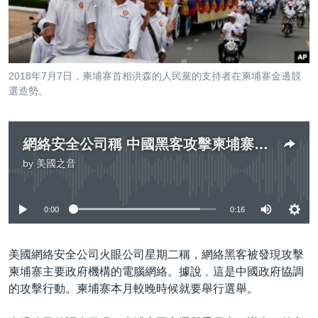
到
國際
檢
經貿
索
視頻
2018年7月7日，柬埔寨首相洪森的人民黨的支持者在柬埔寨金邊競
音頻
每日視頻新聞
選造勢。
VOA 60秒 (國際)
時事經緯
國語
美國專訊
新聞音頻
網絡安全公司稱 中國黑客攻擊柬埔寨主要政府機構
by
美國之音
關注我們
視頻存檔
海外港人
No media source currently available
YOUTUBE頻道
港人港心
0:00
0:16
美國透視
其他語言網站
建國史話
美國網絡安全公司火眼公司星期二稱，網絡黑客被發現攻擊
廣播節目表
柬埔寨主要政府機構的電腦網絡。據說﹐這是中國政府協調
的攻擊行動。柬埔寨本月較晚時候就要舉行選舉。