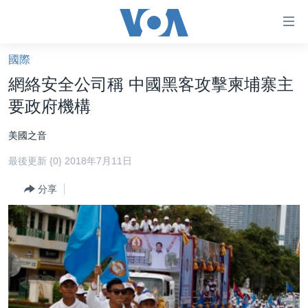
無
障
礙
國際
主頁
鏈
網絡安全公司稱 中國黑客攻擊柬埔寨主
接
美國大選2024
要政府機構
跳
港澳
轉
美國之音
台灣
到
最後更新 {0} 2018年7月11日
內
美中關係
容
分享
海外港人
跳
轉
新聞自由
到
揭謊頻道
導
航
美國
跳
中國
轉