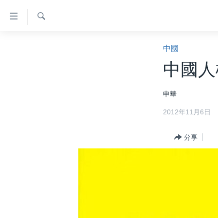
無
障
礙
檢
主頁
索
中國
鏈
美國大選2024
中國人
接
港澳
跳
申華
轉
台灣
到
2012年11月6日
美中關係
內
容
海外港人
分享
跳
新聞自由
轉
到
揭謊頻道
導
美國
航
跳
中國
轉