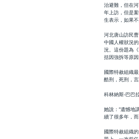
治避難，但在河
年上訪，但是案
生表示，如果不
河北唐山訪民曹
中國人權狀況的
況。這份題為《
括因強拆等原因
國際特赦組織最
酷刑，死刑，言
科林納斯-巴巴
她說：“遺憾地
續了很多年，而
國際特赦組織的