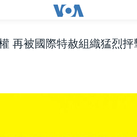
權 再被國際特赦組織猛烈抨