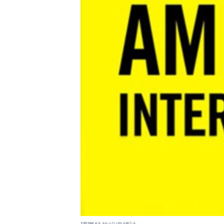
國際
到
檢
經貿
索
視頻
音頻
每日視頻新聞
VOA 60秒 (國際)
時事經緯
美國專訊
新聞音頻
視頻存檔
海外港人
YOUTUBE頻道
港人港心
美國透視
建國史話
廣播節目表