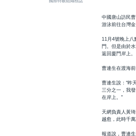
國際特赦組織標誌
中國唐山訪民曹
游泳前往台灣金
11月4號晚上
門。但是由於水
返回廈門岸上。
曹連生在渡海前
曹連生說：“昨
三分之一，我發
在岸上。”
天網負責人黃琦
越愈，此時千萬
報道說，曹連生