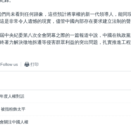
紀錄。
我們尚未看到任何跡象，這些預計將掌權的新一代領導人，能同
這是非常令人遺憾的現實，儘管中國內部存在要求建立法制的聲
屆中央紀委第八次全會閉幕之際的一篇報道中說，中國在執政黨
終著力解決徵地拆遷等侵害群眾利益的突出問題，扎實推進工程
Follow us
打印
年度人權對話
 被指粉飾太平
會關注中國人權