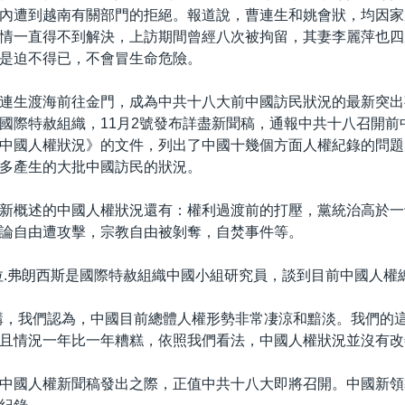
內遭到越南有關部門的拒絕。報道說，曹連生和姚會狀，均因家
情一直得不到解決，上訪期間曾經八次被拘留，其妻李麗萍也四
是迫不得已，不會冒生命危險。
連生渡海前往金門，成為中共十八大前中國訪民狀況的最新突出
國際特赦組織，11月2號發布詳盡新聞稿，通報中共十八召開前
中國人權狀況》的文件，列出了中國十幾個方面人權紀錄的問題
多產生的大批中國訪民的狀況。
新概述的中國人權狀況還有：權利過渡前的打壓，黨統治高於一
論自由遭攻擊，宗教自由被剝奪，自焚事件等。
拉.弗朗西斯是國際特赦組織中國小組研究員，談到目前中國人權
講，我們認為，中國目前總體人權形勢非常凄涼和黯淡。我們的
且情況一年比一年糟糕，依照我們看法，中國人權狀況並沒有改
中國人權新聞稿發出之際，正值中共十八大即將召開。中國新領