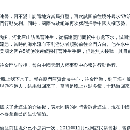
連聲，因不滿上訪遭地方當局打壓，再次試圖前往境外尋求“政治
門行動失利。同時，國際特赦組織再次猛烈抨擊中國人權形勢。
八點多，河北唐山訪民曹連生，從福建廈門商貿中心處下水，試圖
流急，當時的海水流向不利游泳者順勢前往金門方向。他在水中
美國之音在5號傍晚連續撥打曹連生手機，但是無人接聽，其目
往金門失敗後，曾向中國天網人權事務中心報告行動過程。
天晚上我下水了。就在廈門商貿會展中心，往金門游，到了海裡
現游不過去，結果就回來了。當時是晚上八點多鐘，十點游回來
聽取了曹連生的介紹後，表示同情的同時告訴曹連生，現在中國
不要拿自己的生命冒險。
偷渡前往境外已不是第一次，2011年11月他同訪民姚會狀，曾