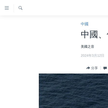
無
障
礙
檢
主頁
索
中國
鏈
美國大選2024
中國、
接
港澳
跳
美國之音
轉
台灣
到
2024年3月12日
美中關係
內
容
海外港人
分享
跳
新聞自由
轉
到
揭謊頻道
導
美國
航
跳
中國
轉