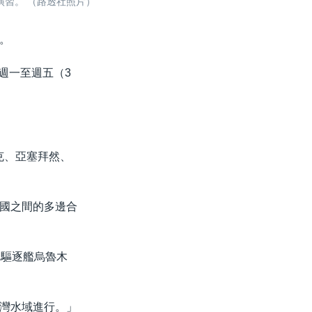
演習。 （路透社照片）
。
於週一至週五（3
克、亞塞拜然、
國之間的多邊合
彈驅逐艦烏魯木
灣水域進行。」