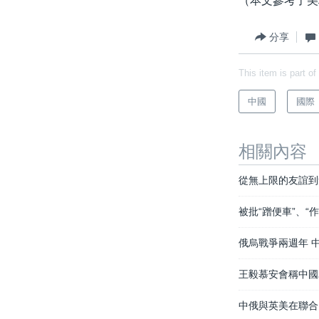
（本文參考了美
分享
This item is part of
中國
國際
相關內容
從無上限的友誼到
被批“蹭便車”、
俄烏戰爭兩週年 中
王毅慕安會稱中國
中俄與英美在聯合