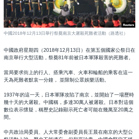
到
國際
檢
經貿
索
視頻
中國2018年12月13日舉行祭奠南京大屠殺死難者活動（路透社）
音頻
每日視頻新聞
中國政府星期四（2018年12月13日）在第五個國家公祭日在
VOA 60秒 (國際)
時事經緯
國語
南京舉行大型活動，祭奠81年前被日本軍隊殺害的死難者。
美國專訊
新聞音頻
關注我們
當局要求街上的行人、搭乘汽車、火車和輪船的乘客在這一
視頻存檔
海外港人
天為死難者默哀一分鐘， 並限制公眾娛樂活動。
YOUTUBE頻道
港人港心
1937年的這一天，日本軍隊攻陷了南京，並開始了一場歷時
美國透視
其他語言網站
幾十天的大屠殺。中國稱，多達30萬人被屠殺。日本對這個
建國史話
數位表示懷疑，稱歷史記錄顯示死亡者可能在幾萬至20萬之
間。
廣播節目表
中共政治局委員、人大常委會副委員長王晨在南京的大型公