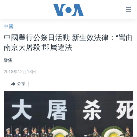
無
障
礙
中國
主頁
鏈
中國舉行公祭日活動 新生效法律：“彎曲
接
美國大選2024
南京大屠殺”即屬違法
跳
港澳
轉
黎堡
台灣
到
2018年12月13日
內
美中關係
容
分享
海外港人
跳
轉
新聞自由
到
揭謊頻道
導
航
美國
跳
中國
轉