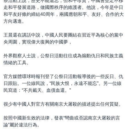
祭活動上說，歷史不能遺忘，但和平珍貴，中國會堅定不移
走和平發展道路，做國際秩序的維護者。他說，今年是中日
和平友好條約締結40周年，兩國應朝和平、友好、合作的大
方向邁進。
王晨還在講話中說，中國人民要團結在習近平為核心的黨中
央周圍，實現偉大復興的中國夢，
外界觀察人士說，公祭日活動往往成為煽動仇日和民族主義
情緒的工具。
官方媒體環球時報刊登了公祭日活動報導後的一些反日、仇
日跟貼。一位線民說，“民族大恨，永遠不能忘”。另一位線
民寫道：“不共戴天、血債血還。”
很少有中國人對官方有關南京大屠殺的描述提出任何質疑。
按照中國新生效的法律，發表“彎曲或否認南京大屠殺的言
論”屬於違法行為。