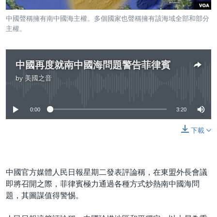
到
國際
檢
中國聲稱擁有南中國海主權。多個國家也聲稱擁有該海域全部和部分
經貿
索
主權。
視頻
音頻
每日視頻新聞
中國再度就南中國海問題警告菲律賓
by
美國之音
VOA 60秒 (國際)
時事經緯
No media source currently available
國語
美國專訊
新聞音頻
0:00
3:20
關注我們
視頻存檔
海外港人
下載
YOUTUBE頻道
港人港心
美國透視
其他語言網站
建國史話
中國官方媒體人民日報星期二發表評論稱，在東盟外長會議
廣播節目表
即將召開之際，菲律賓極力通過各種方式炒熱南中國海問
題，其圖謀值得警惕。