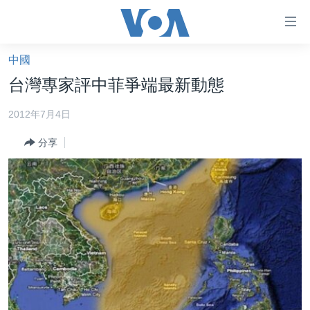
無
障
礙
中國
主頁
鏈
台灣專家評中菲爭端最新動態
接
美國大選2024
2012年7月4日
跳
港澳
轉
分享
台灣
到
內
美中關係
容
海外港人
跳
轉
新聞自由
到
揭謊頻道
導
航
美國
跳
中國
轉