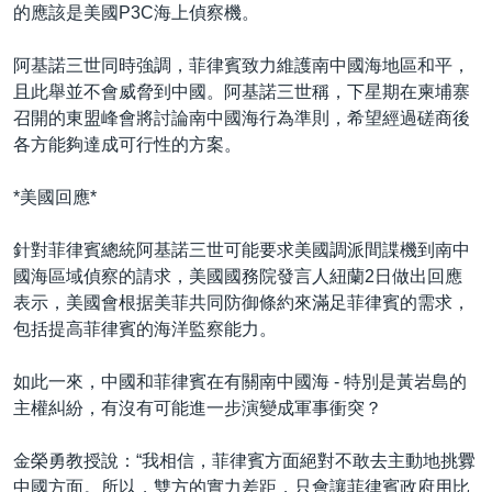
的應該是美國P3C海上偵察機。
阿基諾三世同時強調，菲律賓致力維護南中國海地區和平，
且此舉並不會威脅到中國。阿基諾三世稱，下星期在柬埔寨
召開的東盟峰會將討論南中國海行為準則，希望經過磋商後
各方能夠達成可行性的方案。
*美國回應*
針對菲律賓總統阿基諾三世可能要求美國調派間諜機到南中
國海區域偵察的請求，美國國務院發言人紐蘭2日做出回應
表示，美國會根据美菲共同防御條約來滿足菲律賓的需求，
包括提高菲律賓的海洋監察能力。
如此一來，中國和菲律賓在有關南中國海 - 特別是黃岩島的
主權糾紛，有沒有可能進一步演變成軍事衝突？
金榮勇教授說：“我相信，菲律賓方面絕對不敢去主動地挑釁
中國方面。所以，雙方的實力差距，只會讓菲律賓政府用比