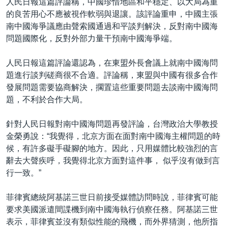
人民日報這篇評論稱，中國珍惜地區和平穩定、以大局為重
的良苦用心不應被視作軟弱與退讓。該評論重申，中國主張
南中國海爭議應由聲索國通過和平談判解決，反對南中國海
問題國際化，反對外部力量干預南中國海爭端。
人民日報這篇評論還認為，在東盟外長會議上就南中國海問
題進行談判磋商很不合適。評論稱，東盟與中國有很多合作
發展問題需要協商解決，擱置這些重要問題去談南中國海問
題，不利於合作大局。
針對人民日報對南中國海問題再發評論，台灣政治大學教授
金榮勇說：“我覺得，北京方面在面對南中國海主權問題的時
候，有許多礙手礙腳的地方。因此，只用媒體比較強烈的言
辭去大聲疾呼，我覺得北京方面對這件事， 似乎沒有做到言
行一致。”
菲律賓總統阿基諾三世日前接受媒體訪問時說，菲律賓可能
要求美國派遣間諜機到南中國海執行偵察任務。阿基諾三世
表示，菲律賓並沒有類似性能的飛機，而外界猜測，他所指