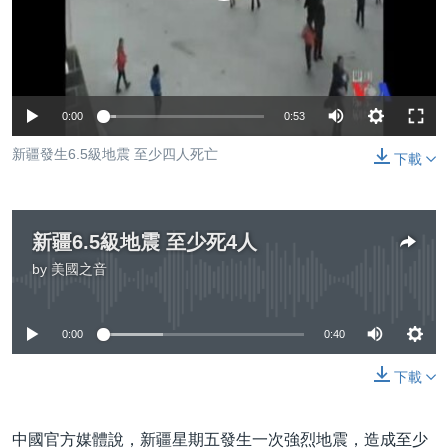
到
國際
檢
經貿
索
視頻
0:00
0:53
音頻
每日視頻新聞
新疆發生6.5級地震 至少四人死亡
下載
VOA 60秒 (國際)
時事經緯
國語
美國專訊
新聞音頻
關注我們
視頻存檔
海外港人
新疆6.5級地震 至少死4人
YOUTUBE頻道
港人港心
by
美國之音
No media source currently available
美國透視
其他語言網站
0:00
0:40
建國史話
廣播節目表
下載
中國官方媒體說，新疆星期五發生一次強烈地震，造成至少