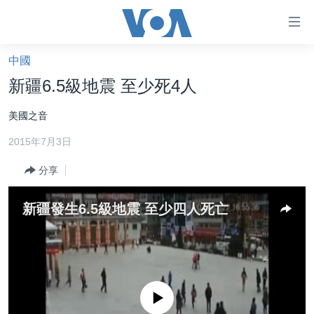
無
障
礙
中國
主頁
鏈
新疆6.5級地震 至少死4人
接
美國大選2024
美國之音
跳
港澳
轉
2015年7月3日
台灣
到
內
分享
美中關係
容
海外港人
跳
新疆發生6.5級地震 至少四人死亡
轉
新聞自由
到
揭謊頻道
導
航
美國
跳
No media source currently available
中國
轉