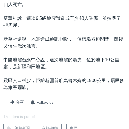
四人死亡。
新華社說，這次6.5級地震還造成至少48人受傷，並摧毀了一
些房屋。
新華社還說，地震造成通訊中斷，一個機場被迫關閉。隨後
又發生幾次餘震。
中國地震台網中心說，這次地震的震央﹐位於地下10公里
處，是新疆和田地區。
震區人口稀少，距離新疆首府烏魯木齊約1800公里，居民多
為維吾爾族。
分享
Follow us
This item is part of
每日視頻新聞
音頻-視頻
中國