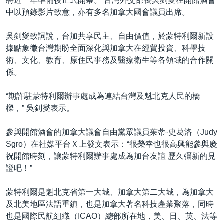
將近一年準備後正式開幕。 台灣外交部長吳釗燮在開館酒會
中以預錄影片致意，亦有多名加拿大國會議員出席。
吳釗燮致詞說，台加共享民主、自由價值，於蒙特利爾新設
據點象徵台灣期盼全面深化與加拿大在經貿投資、科學技
術、文化、教育、原住民事務及醫療衛生等各領域的合作關
係。
“期許駐蒙特利爾辦事處成為連結台灣及魁北克人民的橋
樑，” 吳釗燮表示。
參與開館酒會的加拿大議會自由黨眾議員茱蒂·史葛洛（Judy
Sgro）在社媒平台Ｘ上發文表示：“很榮幸也很高興能參與慶
祝開館時刻，讓蒙特利爾辦事處成為加台友誼 歷久彌新的見
證吧！”
蒙特利爾是魁北克省第一大城、加拿大第二大城，為加拿大
及北美地區法語重鎮，也是加拿大著名科技產業聚落，同時
也是國際民航組織（ICAO）總部所在地，美、日、英、法等