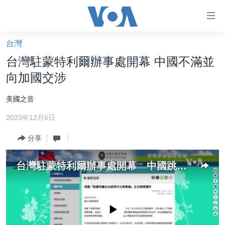
無
障
礙
台灣
主頁
鏈
台灣駐蒙特利爾辦事處開幕 中國不滿並
接
美國大選2024
向加國交涉
跳
港澳
轉
美國之音
台灣
到
2023年12月6日
內
美中關係
容
分享
海外港人
跳
轉
新聞自由
台灣駐蒙特利爾辦事處開幕 中國跳腳向加拿大交涉
到
揭謊頻道
導
航
美國
跳
No media source currently available
中國
轉