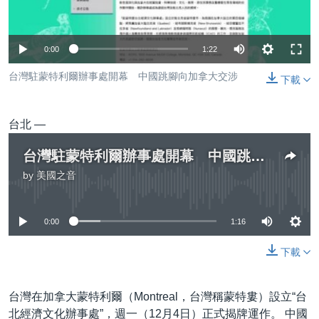
到
國際
檢
經貿
索
0:00
1:22
視頻
台灣駐蒙特利爾辦事處開幕 中國跳腳向加拿大交涉
下載
音頻
每日視頻新聞
VOA 60秒 (國際)
時事經緯
台北 —
國語
美國專訊
新聞音頻
台灣駐蒙特利爾辦事處開幕 中國跳腳向加拿大交涉
關注我們
視頻存檔
海外港人
by
美國之音
No media source currently available
YOUTUBE頻道
港人港心
美國透視
0:00
1:16
其他語言網站
建國史話
下載
廣播節目表
台灣在加拿大蒙特利爾（Montreal，台灣稱蒙特婁）設立“台
北經濟文化辦事處”，週一（12月4日）正式揭牌運作。 中國