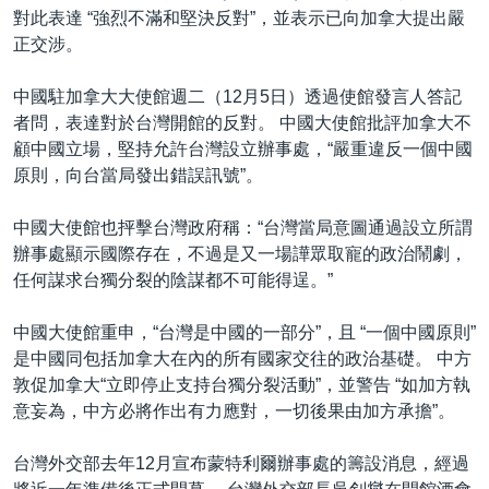
對此表達 “強烈不滿和堅決反對”，並表示已向加拿大提出嚴
正交涉。
中國駐加拿大大使館週二（12月5日）透過使館發言人答記
者問，表達對於台灣開館的反對。 中國大使館批評加拿大不
顧中國立場，堅持允許台灣設立辦事處，“嚴重違反一個中國
原則，向台當局發出錯誤訊號”。
中國大使館也抨擊台灣政府稱：“台灣當局意圖通過設立所謂
辦事處顯示國際存在，不過是又一場譁眾取寵的政治鬧劇，
任何謀求台獨分裂的陰謀都不可能得逞。”
中國大使館重申，“台灣是中國的一部分”，且 “一個中國原則”
是中國同包括加拿大在內的所有國家交往的政治基礎。 中方
敦促加拿大“立即停止支持台獨分裂活動”，並警告 “如加方執
意妄為，中方必將作出有力應對，一切後果由加方承擔”。
台灣外交部去年12月宣布蒙特利爾辦事處的籌設消息，經過