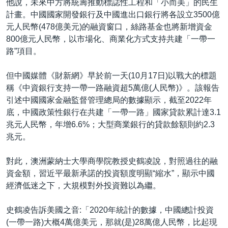
他說，未來中方將統籌推動標誌性工程和「小而美」的民生
計畫。中國國家開發銀行及中國進出口銀行將各設立3500億
元人民幣(478億美元)的融資窗口，絲路基金也將新增資金
800億元人民幣，以市場化、商業化方式支持共建「一帶一
路”項目。
但中國媒體《財新網》早於前一天(10月17日)以戰大的標題
稱《中資銀行支持一帶一路融資超5萬億(人民幣)》。該報告
引述中國國家金融監督管理總局的數據顯示，截至2022年
底，中國政策性銀行在共建「一帶一路」國家貸款累計達3.1
兆元人民幣，年增6.6%；大型商業銀行的貸款餘額則約2.3
兆元。
對此，澳洲蒙納士大學商學院教授史鶴凌說，對照過往的融
資金額，習近平最新承諾的投資額度明顯“縮水”，顯示中國
經濟低迷之下，大規模對外投資難以為繼。
史鶴凌告訴美國之音:「2020年統計的數據，中國總計投資
(一帶一路)大概4萬億美元，那就(是)28萬億人民幣，比起現