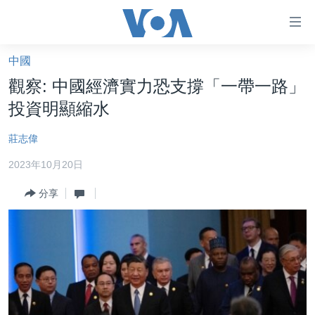
無
障
礙
中國
主頁
鏈
觀察: 中國經濟實力恐支撐「一帶一路」
接
美國大選2024
投資明顯縮水
跳
港澳
轉
莊志偉
台灣
到
2023年10月20日
內
美中關係
容
分享
海外港人
跳
轉
新聞自由
到
揭謊頻道
導
航
美國
跳
中國
轉