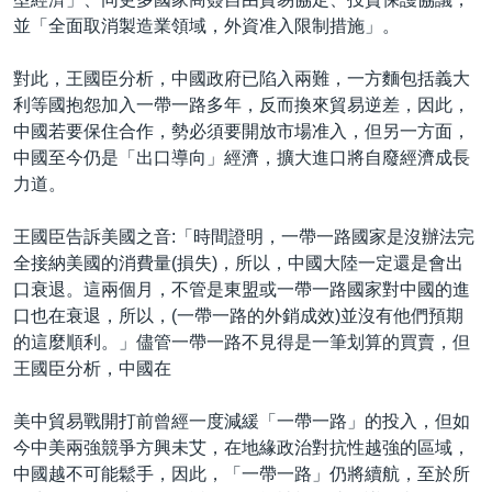
並「全面取消製造業領域，外資准入限制措施」。
對此，王國臣分析，中國政府已陷入兩難，一方麵包括義大
利等國抱怨加入一帶一路多年，反而換來貿易逆差，因此，
中國若要保住合作，勢必須要開放市場准入，但另一方面，
中國至今仍是「出口導向」經濟，擴大進口將自廢經濟成長
力道。
王國臣告訴美國之音:「時間證明，一帶一路國家是沒辦法完
全接納美國的消費量(損失)，所以，中國大陸一定還是會出
口衰退。這兩個月，不管是東盟或一帶一路國家對中國的進
口也在衰退，所以，(一帶一路的外銷成效)並沒有他們預期
的這麼順利。」儘管一帶一路不見得是一筆划算的買賣，但
王國臣分析，中國在
美中貿易戰開打前曾經一度減緩「一帶一路」的投入，但如
今中美兩強競爭方興未艾，在地緣政治對抗性越強的區域，
中國越不可能鬆手，因此，「一帶一路」仍將續航，至於所