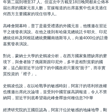
年第二屆則增至37 人。但這次中方截至18日晚間都未公佈本
屆出席的國家元首人數，官媒報道的出席嘉賓中也未見過任
何西方主要國家的現任領導人。
高峰會開幕時，普丁是最受禮遇的外國元首，他獲邀在習近
平之後發表演說。在他之後則有哈薩克總統託卡耶夫、印尼
總統佐科及阿根廷總統費爾南德斯等人，向逾4000位的註冊
嘉賓發表演說。
對此，蒙納士大學的史鶴凌分析，在西方國家集體缺席的窘
境下，與會者除了俄羅斯跟印尼外，多半是相對貧窮的國
家，這凸顯習近平治理下的中國政府只重視“面子”，而非實
質投資的「裡子」。
史鶴凌也說，在以哈戰爭的敏感時刻，阿富汗的塔利班政權
也獲邀出席此次論壇，並受到中國官媒高調報道，令人不禁
納悶，習近平到底希望藉此峰會釋放何種信息?中華
經濟研究院的王國臣認為，阿富汗位於敏感的地緣地帶，剛