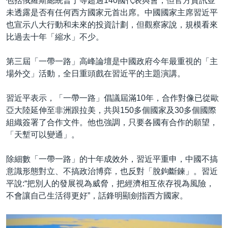
包括俄羅斯總統普丁等超過140國代表與會，但官方資訊並
未透露是否有任何西方國家元首出席。中國國家主席習近平
也宣示八大行動和未來的投資計劃，但觀察家說，規模看來
比過去十年「縮水」不少。
第三屆「一帶一路」高峰論壇是中國政府今年最重視的「主
場外交」活動，全日重頭戲在習近平的主題演講。
習近平表示，「一帶一路」倡議屆滿10年，合作對像已從歐
亞大陸延伸至非洲跟拉美，共與150多個國家及30多個國際
組織簽署了合作文件。他也強調，只要各國有合作的願望，
「天塹可以變通」。
除細數「一帶一路」的十年成效外，習近平重申，中國不搞
意識形態對立、不搞政治博弈，也反對「脫鉤斷鍊」。習近
平說:“把別人的發展視為威脅，把經濟相互依存視為風險，
不會讓自己生活得更好”，話鋒明顯劍指西方國家。