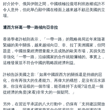
好介於中、俄與伊朗之間，中國積極拉攏塔利班政權或許不
令人意外，但此舉凸顯中國在檯面上越來越不顧忌美國的立
場。
遭西方杯葛一帶一路傾向亞非拉
香港學者許楨則表示，「一帶一路」的戰略佈局近年來隨著
緊繃的美中關係，越來越傾向亞、非、拉丁美洲國家，但問
題是，中國捨棄經濟體量龐大且成熟的歐美市場，其損失恐
非強化「一帶一路」沿線國家的合作就能彌補的。事實上，
這種發展並不符合中國的戰略跟經濟利益。
許楨告訴美國之音:「如果中國跟西方的關係還是持續的惡
化，你有再強大的生產能力、再偉大的構想，是沒有活水源
泉。你沒有這樣的一個市場，能否維持下去呢?這也是一個
從經濟的角度(來看)非常大的一個疑問。」
另外，在習近平承諾的八大行動中，仍保有「支持建設開放
型經濟」、同更多國家商簽自由貿易協定、投資保護協議，