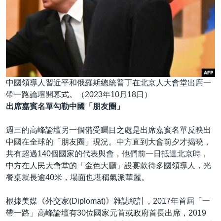
中國領導人習近平和俄羅斯總統普丁在北京人大會堂出席一
帶一路論壇開幕式。（2023年10月18日）
出席嘉賓名單勾勒中國「朋友圈」
週三的高峰論壇另一個備受矚目之處是出席嘉賓名單反映出
中國在全球的「朋友圈」現況。中方直到大會前夕才揭曉，
共有超過140個國家的代表與會，他們前一日抵達北京時，
中方在人民大會堂的「金色大廳」設宴款待多國領導人，光
餐桌就長逾40米，場面也堪稱氣派華麗。
根據美媒《外交家(Diplomat)》雜誌統計，2017年首屆「一
帶一路」高峰論壇有30位國家元首或政府首長出席，2019