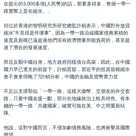
在提出的3,000多億(人民幣)的話，那要多得多，整個一帶一
路實際上是在縮水。」
但位於香港的智明研究所研究總監許楨表示，中國對外放貸
縮水“不見得是件壞事”，因為一帶一路沿線國家債務累積的
速度及規模已遠超過他們現有經濟體量所能負荷的，甚至超
過了潛在的發展速度。
而且反觀中國自身，地方政府同樣債台高築，因此，在中國
國力早已透支的前提下，許楨質疑，習近平的投資規模縮水
會不會來得晚了?許楨分析，中國的金融及貨幣實力並
不足以支撐類似「一帶一路」這樣大撒幣、交朋友的外交套
路，只要中國金援一斷，部分在地緣政治上較具特色、有本
錢的一帶一路「共建國家」確實可能在美、中之間重新站
隊。
他說，這對中國而言，不僅加劇債務風險，也將衝擊其國際
聲望。