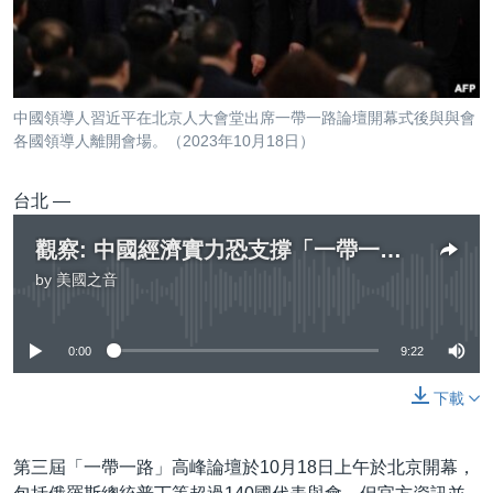
到
國際
檢
經貿
索
視頻
中國領導人習近平在北京人大會堂出席一帶一路論壇開幕式後與與會
音頻
每日視頻新聞
各國領導人離開會場。（2023年10月18日）
VOA 60秒 (國際)
時事經緯
國語
台北 —
美國專訊
新聞音頻
觀察: 中國經濟實力恐支撐「一帶一路」投資明顯縮水
關注我們
視頻存檔
海外港人
by
美國之音
No media source currently available
YOUTUBE頻道
港人港心
美國透視
0:00
9:22
其他語言網站
建國史話
下載
廣播節目表
第三屆「一帶一路」高峰論壇於10月18日上午於北京開幕，