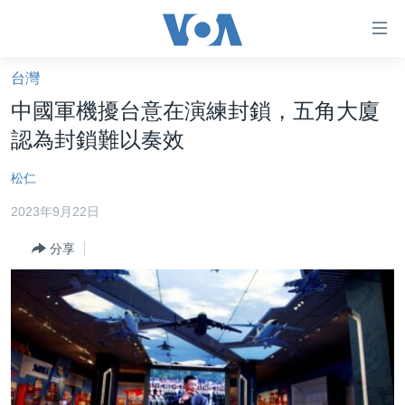
無
障
礙
台灣
主頁
鏈
中國軍機擾台意在演練封鎖，五角大廈
接
美國大選2024
認為封鎖難以奏效
跳
港澳
轉
松仁
台灣
到
2023年9月22日
內
美中關係
容
分享
海外港人
跳
轉
新聞自由
到
揭謊頻道
導
航
美國
跳
中國
轉