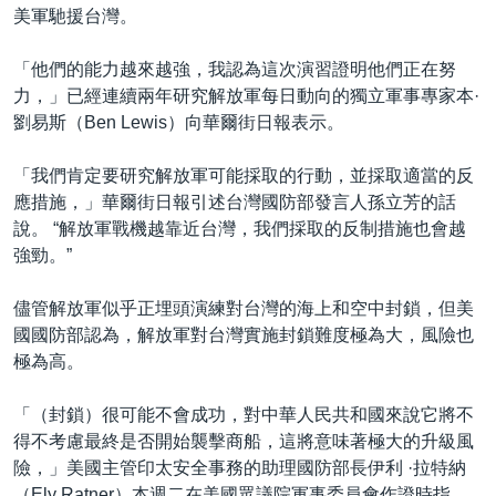
美軍馳援台灣。
「他們的能力越來越強，我認為這次演習證明他們正在努
力，」已經連續兩年研究解放軍每日動向的獨立軍事專家本·
劉易斯（Ben Lewis）向華爾街日報表示。
「我們肯定要研究解放軍可能採取的行動，並採取適當的反
應措施，」華爾街日報引述台灣國防部發言人孫立芳的話
說。 “解放軍戰機越靠近台灣，我們採取的反制措施也會越
強勁。”
儘管解放軍似乎正埋頭演練對台灣的海上和空中封鎖，但美
國國防部認為，解放軍對台灣實施封鎖難度極為大，風險也
極為高。
「（封鎖）很可能不會成功，對中華人民共和國來說它將不
得不考慮最終是否開始襲擊商船，這將意味著極大的升級風
險，」美國主管印太安全事務的助理國防部長伊利 ·拉特納
（Ely Ratner）本週二在美國眾議院軍事委員會作證時指