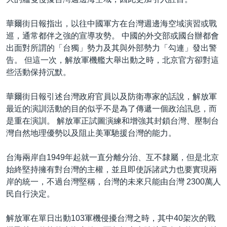
華爾街日報指出，以往中國軍方在台灣週邊海空域演習或戰
巡，通常都伴之強的宣導攻勢。 中國的外交部或國台辦都會
出面對所謂的「台獨」勢力及其與外部勢力「勾連」發出警
告。 但這一次，解放軍機艦大舉出動之時，北京官方卻對這
些活動保持沉默。
華爾街日報引述台灣政府官員以及防衛專家的話說，解放軍
最近的演訓活動的目的似乎不是為了傳遞一個政治訊息，而
是重在演訓。 解放軍正試圖演練和增強其封鎖台灣、壓制台
灣自然地理優勢以及阻止美軍馳援台灣的能力。
台海兩岸自1949年起就一直分離分治、互不隸屬，但是北京
始終堅持擁有對台灣的主權，並且即使訴諸武力也要實現兩
岸的統一，不過台灣堅稱，台灣的未來只能由台灣 2300萬人
民自行決定。
解放軍在單日出動103軍機侵擾台灣之時，其中40架次的戰