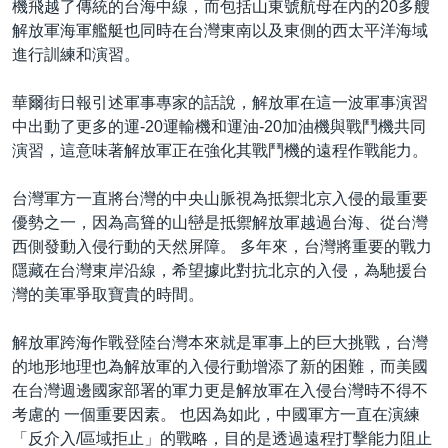
機飛越了傳統的台海中線，而包括山東號航母在內的20多艘
解放軍海軍艦艇也同時在台灣東南以及東側的西太平洋海域
進行訓練和演習。
華爾街日報引述軍事專家的話說，解放軍在這一波軍事演習
中出動了更多的運-20運輸機和運油-20加油機與戰鬥機共同
演習，這意味著解放軍正在強化其戰鬥機的遠程作戰能力。
台灣軍方一直將台灣的中央山脈視為抵禦北京入侵的最重要
優勢之一，因為高聳的山巒是抵禦解放軍越過台海、從台灣
西側發動入侵行動的天然屏障。 多年來，台灣將重要的戰力
隱藏在台灣東岸沿線，希望據此對抗北京的入侵，為馳援台
灣的美軍爭取寶貴的時間。
解放軍跨海作戰登陸台灣本來就是軍事上的巨大挑戰，台灣
的地形地理也為解放軍的入侵行動增添了新的困難，而美國
在台灣週邊國家部署的軍力更是解放軍在入侵台灣時不得不
考慮的 一個重要因素。 也因為如此，中國軍方一直在演練
「反介入/區域拒止」的戰略，目的是透過遠程打擊能力阻止