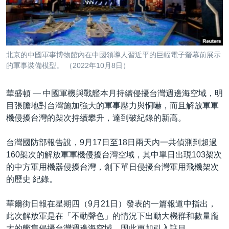
到
國際
檢
經貿
索
視頻
北京的中國軍事博物館內在中國領導人習近平的巨幅電子螢幕前展示
音頻
每日視頻新聞
的軍事裝備模型。 （2022年10月8日）
VOA 60秒 (國際)
時事經緯
國語
華盛頓 —
中國軍機與戰艦本月持續侵擾台灣週邊海空域，明
美國專訊
新聞音頻
目張膽地對台灣施加強大的軍事壓力與恫嚇，而且解放軍軍
機侵擾台灣的架次持續攀升，達到破紀錄的新高。
關注我們
視頻存檔
海外港人
YOUTUBE頻道
港人港心
台灣國防部報告說，9月17日至18日兩天內一共偵測到超過
160架次的解放軍軍機侵擾台灣空域，其中單日出現103架次
美國透視
其他語言網站
的中方軍用機器侵擾台灣，創下單日侵擾台灣軍用飛機架次
建國史話
的歷史 紀錄。
廣播節目表
華爾街日報在星期四（9月21日）發表的一篇報道中指出，
此次解放軍是在「不動聲色」的情況下出動大機群和數量龐
大的艦隻侵擾台灣週邊海空域，因此更加引入註目。