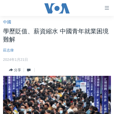
無
障
礙
中國
主頁
鏈
學歷貶值、薪資縮水 中國青年就業困境
接
美國大選2024
難解
跳
港澳
轉
莊志偉
台灣
到
2024年1月21日
內
美中關係
容
分享
海外港人
跳
轉
新聞自由
到
揭謊頻道
導
航
美國
跳
中國
轉