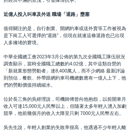
對經濟不滿的宣洩，引發陳情抗爭。
近億人投入叫車及外送 職場「退路」壅塞
值得關注的是，自行創業、開網約車或送外賣等工作被視為
是下崗工人可選擇的“退路”，但現在就連這條退路也已出現
人多擁堵的窘境。
中華全國總工會2023年3月公佈的第九次全國職工隊伍狀況
調查顯示，當時全國職工總數約4.02億，其中這類自營的
「新就業形態勞動者」達8,400萬人，而不少網絡 最新評論
則預估，餐飲、外帶跟網約車司機總數應有一億人上下，他
們的勞動價值持續縮水。
位於長三角的吳經理說，司機師傅曾向他抱怨，以前開車月
收入可達15,000元人民幣以上，但隨著太多年輕人湧入加劇
競爭，他前幾個月的收入大降至只剩 7000元人民幣左右。
吳先生說，年輕人創業的失敗率很高，他遇過不少年輕人離