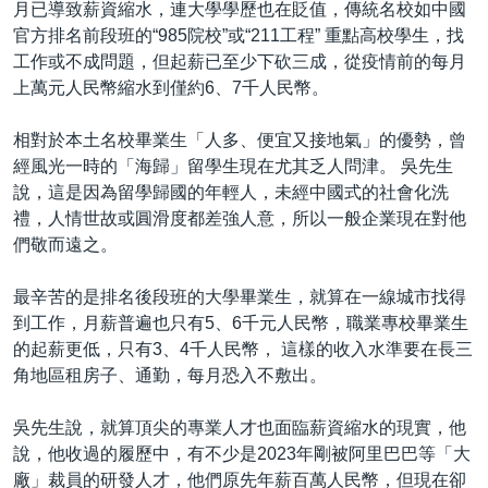
月已導致薪資縮水，連大學學歷也在貶值，傳統名校如中國
官方排名前段班的“985院校”或“211工程” 重點高校學生，找
工作或不成問題，但起薪已至少下砍三成，從疫情前的每月
上萬元人民幣縮水到僅約6、7千人民幣。
相對於本土名校畢業生「人多、便宜又接地氣」的優勢，曾
經風光一時的「海歸」留學生現在尤其乏人問津。 吳先生
說，這是因為留學歸國的年輕人，未經中國式的社會化洗
禮，人情世故或圓滑度都差強人意，所以一般企業現在對他
們敬而遠之。
最辛苦的是排名後段班的大學畢業生，就算在一線城市找得
到工作，月薪普遍也只有5、6千元人民幣，職業專校畢業生
的起薪更低，只有3、4千人民幣， 這樣的收入水準要在長三
角地區租房子、通勤，每月恐入不敷出。
吳先生說，就算頂尖的專業人才也面臨薪資縮水的現實，他
說，他收過的履歷中，有不少是2023年剛被阿里巴巴等「大
廠」裁員的研發人才，他們原先年薪百萬人民幣，但現在卻