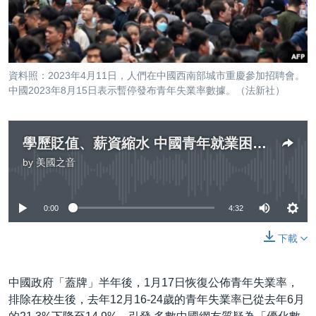
到
國際
檢
經貿
索
視頻
資料照：2023年4月11日，人們在中國西南部城市重慶參加招聘會。
音頻
每日視頻新聞
中國2023年8月15日表示暫停發布青年失業率數據。（法新社）
VOA 60秒 (國際)
時事經緯
國語
美國專訊
新聞音頻
學歷貶值、薪資縮水 中國青年就業困境難解
by
美國之音
關注我們
視頻存檔
海外港人
No media source currently available
YOUTUBE頻道
港人港心
0:00
4:32
美國透視
其他語言網站
下載
建國史話
廣播節目表
中國政府「蓋牌」半年後，1月17日恢復公佈青年失業率，
排除在校生後，去年12月16-24歲的青年失業率已從去年6月