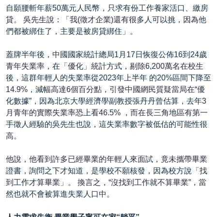
自願腰斬年薪50萬元人民幣，只求有份工作養家活口、繳房
貸。 吳先生說：「我(徵才企業)還有很多人可以挑，因為他
們都被綁住了，主要是被房貸綁住」。
蓋牌半年後，中國國家統計總局1月17日恢復公佈16到24歲
青年失業率，在「優化」統計方式，剔除6,200萬名在校生
後，這群年輕人的失業率從2023年上半年 的20%區間下降至
14.9%，減幅高達6個百分點，引發中國網民質疑當局在“優
化數據”，因為北京大學經濟學副教授張丹丹曾估算，去年3
月青年的實際失業率恐上看46.5% ，而在長三角地區有第一
手徵人經驗的吳先生也說，這失業率數字被低估的可能性很
高。
他說，他看到許多已經畢業的年輕人來面試，竟未攜帶畢業
證書，詢問之下才知道，是學校不願核發，因為校方說「找
到工作才算畢業」。 換言之，“沒找到工作就不算畢業”，當
然也就不會被算進失業人口中。