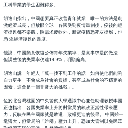
工科畢業的學生困難得多。
胡逸山指出，中國想要真正改善青年就業，唯一的方法是刺
激經濟成長，但放眼全球，各國受到疫情重創後，疫後的經
濟復甦都不樂觀，除需求疲軟外，新冠疫情恐死灰復燃，也
憑 添經濟復甦的難度。
他說，中國願意恢復公佈青年失業率，是實事求是的做法，
但調整後的失業率仍達14.9%，明顯偏高。
胡逸山說，年輕人「萬一找不到工作的話，如何使他們能夠
自力更生，不會成為社會的負擔，甚至成為社會的不穩定的
因素，這會是一個非常大的挑戰」。
位於北台灣桃園的中央警察大學通識中心兼任助理教授李國
正也指出，各國失業率上升將對當局的執政正當性帶來壓
力，反映在民主國家就是敗選、政權更迭的後果。 中國雖一
黨獨大，但當局的「維穩」壓力上升，恐加大管制以免民眾