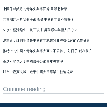
中國停報數月的青年失業率回歸 爭議將持續
共青團起用嘻哈歌手來洗腦 中國青年買不買賬？
杯水車薪獎勵生二孩三孩 打得動哪些年輕人的心？
易富賢：計劃生育是中國青年就業難和消費低迷的始作俑者
推特上的中國：青年失業率太高？不公佈，“好日子”就在前方
高到不能見人？中國暫停公佈青年失業率
城市中產夢破滅，近半中國大學畢業生被迫返鄉
Continue reading