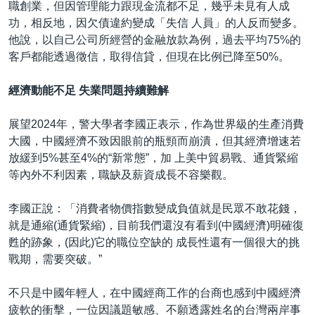
職創業，但因管理能力跟現金流都不足，幾乎未見有人成
功，相反地，因欠債違約變成「失信 人員」的人反而變多。
他說，以自己公司所經營的金融放款為例，過去平均75%的
客戶都能透過徵信，取得信貸，但現在比例已降至50%。
經濟動能不足 失業問題持續難解
展望2024年，警大學者李國正表示，作為世界級的生產消費
大國，中國經濟不致因眼前的瓶頸而崩潰，但其經濟增速若
放緩到5%甚至4%的“新常態”，加 上美中貿易戰、通貨緊縮
等內外不利因素，職缺及薪資成長不容樂觀。
李國正說：「消費者物價指數變成負值就是民眾不敢花錢，
就是通縮(通貨緊縮)，目前我們還沒有看到(中國經濟)明確復
甦的跡象，(因此)它的職位空缺的 成長性還有一個很大的挑
戰期，需要突破。”
不只是中國年輕人，在中國經商工作的台商也感到中國經濟
疲軟的衝擊，一位因議題敏感、不願透露姓名的台灣兩岸事