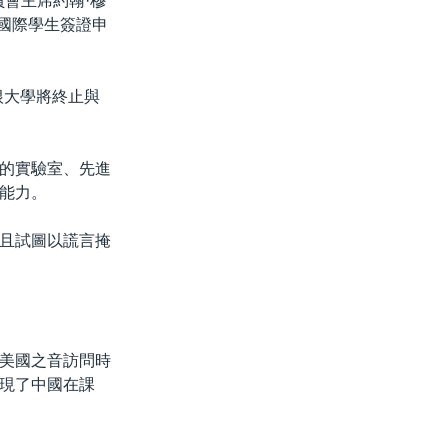
員會主席約翰·穆
化對國際學生簽證申
根大學將終止與
的實驗室、先進
能力。
且試圖以謊言掩
美國之音訪問時
現了中國在課