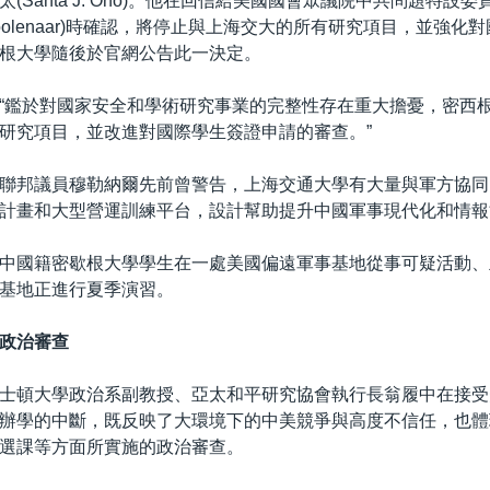
(Santa J. Ono)。他在回信給美國國會眾議院中共問題特設委
 Moolenaar)時確認，將停止與上海交大的所有研究項目，並強
根大學隨後於官網公告此一決定。
“鑑於對國家安全和學術研究事業的完整性存在重大擔憂，密西
研究項目，並改進對國際學生簽證申請的審查。”
聯邦議員穆勒納爾先前曾警告，上海交通大學有大量與軍方協同
計畫和大型營運訓練平台，設計幫助提升中國軍事現代化和情報
中國籍密歇根大學學生在一處美國偏遠軍事基地從事可疑活動、
基地正進行夏季演習。
政治審查
士頓大學政治系副教授、亞太和平研究協會執行長翁履中在接受
辦學的中斷，既反映了大環境下的中美競爭與高度不信任，也體
選課等方面所實施的政治審查。