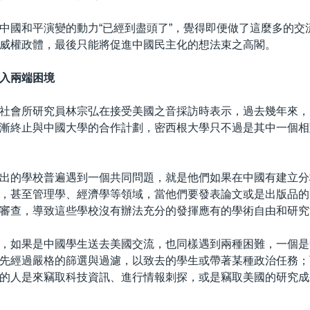
中國和平演變的動力“已經到盡頭了”，覺得即便做了這麼多的交
威權政體，最後只能將促進中國民主化的想法束之高閣。
入兩端困境
社會所研究員林宗弘在接受美國之音採訪時表示，過去幾年來，
漸終止與中國大學的合作計劃，密西根大學只不過是其中一個相
出的學校普遍遇到一個共同問題，就是他們如果在中國有建立分
，甚至管理學、經濟學等領域，當他們要發表論文或是出版品的
審查，導致這些學校沒有辦法充分的發揮應有的學術自由和研究
，如果是中國學生送去美國交流，也同樣遇到兩種困難，一個是
先經過嚴格的篩選與過濾，以致去的學生或帶著某種政治任務；
的人是來竊取科技資訊、進行情報刺探，或是竊取美國的研究成