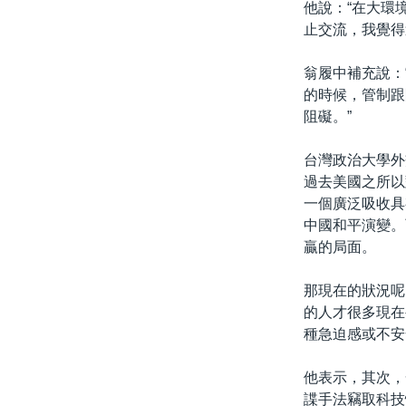
他說：“在大環
止交流，我覺得
翁履中補充說：
的時候，管制跟
阻礙。”
台灣政治大學外
過去美國之所以
一個廣泛吸收具
中國和平演變。
贏的局面。
那現在的狀況呢
的人才很多現在
種急迫感或不安
他表示，其次，
諜手法竊取科技