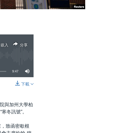
嵌入
分享
9:47
下載
分享
院與加州大學柏
“寒冬訊號”。
慮，致函密歇根