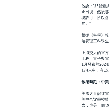
他說：“那就變
止出境，然後那
境許可，所以會
局。”
根據《科學》報
培養理工科學生
上海交大的官方
工程、電子與電
1月發布的202
174人中，有1
敏感時刻：中美
美國之音記致電
美中合辦學校曾
言，也是一個“