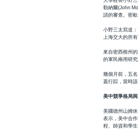
大學校長小野三太
勒納爾(John
請的審查。密歇
小野三太寫道：
上海交大的所有
來自密西根州的
的軍民兩用研究
幾個月前，五名
蓋行踪，當時該
美中競爭格局與
美國德州山姆休
表示，美中合作
程、師資和學生