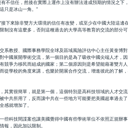
境有不信任，然後在實際上運作上沒有辦法達成預期的情況之下
這只是冰山一角。”
“接下來除非雙方大環境的信任有改變，或至少在中國大陸這邊
限制沒有這麼多，否則這種過去的大學高等教育的交流的部分可
交系教授、國際事務學院全球及區域風險評估中心主任黃奎博對
對中國展開學術交流，第一個目的是為了吸收中國尖端人才，因
有競爭力移民而組成的國家；第二個原因則是希望能藉著雙方人
而從學校的角度來講，也樂於開展合作交流，增進彼此的了解，
，其實很簡單，就是第一個，這個特別是高科技領域的人才交流
被中共所用了，反而讓中共在一些地方可能要把美國超車過去了
全感就增加了。
一些科技間諜案也讓美國覺得中國有些學術單位不依照正規辦事
情報，因此加以限制。