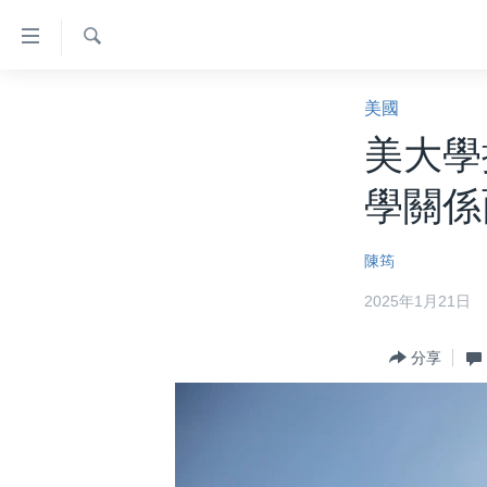
無
障
礙
檢
主頁
索
美國
鏈
美國大選2024
美大學
接
港澳
跳
學關係
轉
台灣
到
美中關係
陳筠
內
容
海外港人
2025年1月21日
跳
新聞自由
轉
分享
到
揭謊頻道
導
美國
航
跳
中國
轉