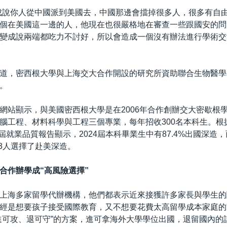
成說你人從中國派到美國去，中國那邊會擋掉很多人，很多有自
個在美國這一邊的人，他現在也很嚴格地在審查一些跟國安的問
變成說兩端都吃力不討好，所以會造成一個沒有辦法進行學術交
道，密西根大學與上海交大合作開設的研究所資助聯合生物醫學
。
網站顯示，與美國密西根大學是在2006年合作創辦交大密歇根
腦工程、材料科學與工程三個專業，每年招收300名本科生。根
4屆就業品質報告顯示，2024屆本科畢業生中有87.4%出國深造
53人選擇了赴美深造。
合作辦學成“高風險選擇”
上海多家留學代辦機構，他們都表示近來接獲許多家長與學生的
經是想要孩子接受國際教育，又不想要花費太高留學成本家庭的
進可攻、退可守”的方案，進可拿海外大學學位出國，退留國內的