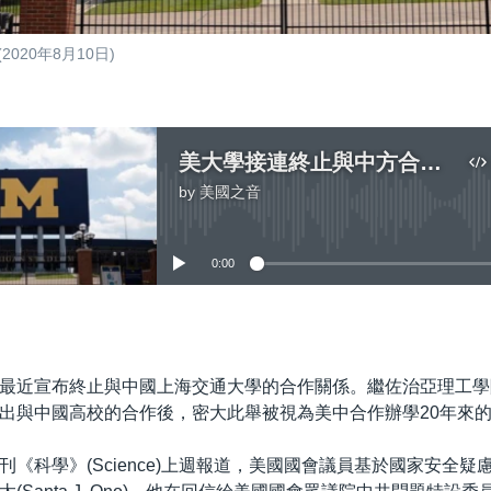
20年8月10日)
美大學接連終止與中方合作美中二十年辦學關係面臨“寒冬”
by
美國之音
No media source currently available
0:00
嵌入
最近宣布終止與中國上海交通大學的合作關係。繼佐治亞理工學
出與中國高校的合作後，密大此舉被視為美中合作辦學20年來的
刊《科學》(Science)上週報道，美國國會議員基於國家安全疑