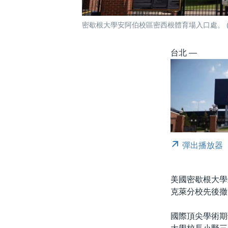
密歇根大學安阿伯校區密西根體育場入口處。 (20
台北 —
彈出播放器
美國密歇根大學
克萊分校先後撤
國際頂尖學術期