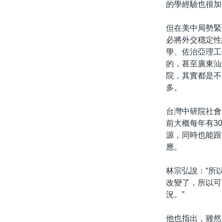
的學經驗也很加
但在美中局勢緊
必將外交穩定性
學、佐治亞理工
的，甚至廣東汕
院，其實都是不
多。
台灣中研院社會
前大概每年有3
源，同時也能跟
應。
林宗弘說：“所
改變了，所以可
況。”
他也指出，雖然