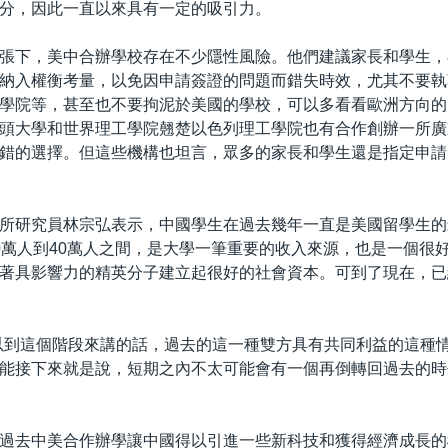
分，因此一直以來具有一定的吸引力。
張下，美中合辦學校存在不少隱性風險。他們建議家長和學生，
納入權衡考量，以免因申請簽證的問題而錯失時效，尤其不要執
學院等，甚至也不要拘泥於美國的學校，可以多看看歐洲方向的
頭大學和世界理工學院翹楚以色列理工學院也有合作創辦一所廣
錯的選擇。但這些機構也坦言，眾多的家長和學生還是指定申請
所研究員林宗弘表示，中國學生在過去幾年一直是美國留學生的
0萬人到40萬人之間，是大學一筆重要的收入來源，也是一個很
著具影響力的精英分子建立起很好的社會資本。可到了現在，已
以到這個階段來講的話，過去的這一種雙方具有共同利益的這種
能接下來就是說，短期之內不太可能會有一個再倒轉回過去的時
過去中美合作辦學讓中國得以引進一些新科技和獲得經濟成長的