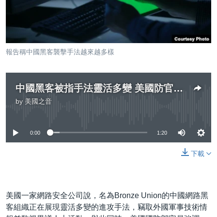
到
國際
檢
經貿
索
視頻
報告稱中國黑客襲擊手法越來越多樣
音頻
每日視頻新聞
VOA 60秒 (國際)
時事經緯
國語
中國黑客被指手法靈活多變 美國防官員強調先發制人
美國專訊
新聞音頻
by
美國之音
No media source currently available
關注我們
視頻存檔
海外港人
YOUTUBE頻道
港人港心
0:00
1:20
美國透視
下載
其他語言網站
建國史話
廣播節目表
美國一家網路安全公司說，名為Bronze Union的中國網路黑
客組織正在展現靈活多變的進攻手法，竊取外國軍事技術情