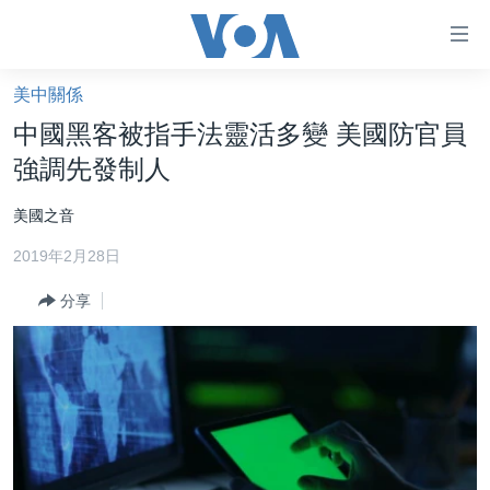
無
障
礙
美中關係
主頁
鏈
中國黑客被指手法靈活多變 美國防官員
接
美國大選2024
強調先發制人
跳
港澳
轉
美國之音
台灣
到
2019年2月28日
內
美中關係
容
分享
海外港人
跳
轉
新聞自由
到
揭謊頻道
導
航
美國
跳
中國
轉