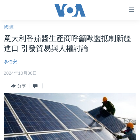
無
障
礙
國際
主頁
鏈
意大利番茄醬生產商呼籲歐盟抵制新疆
接
美國大選2024
進口 引發貿易與人權討論
跳
港澳
轉
李伯安
台灣
到
2024年10月30日
內
美中關係
容
分享
海外港人
跳
轉
新聞自由
到
揭謊頻道
導
航
美國
跳
中國
轉