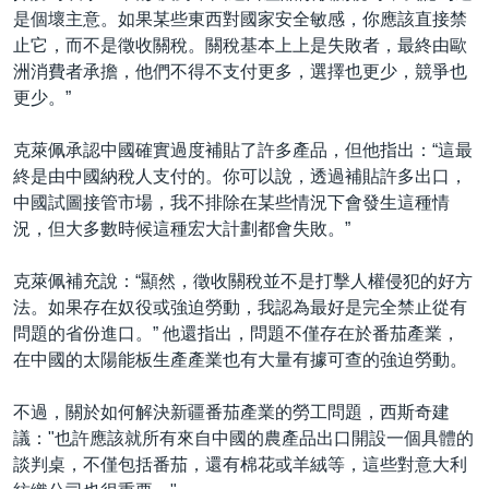
是個壞主意。如果某些東西對國家安全敏感，你應該直接禁
止它，而不是徵收關稅。關稅基本上上是失敗者，最終由歐
洲消費者承擔，他們不得不支付更多，選擇也更少，競爭也
更少。”
克萊佩承認中國確實過度補貼了許多產品，但他指出：“這最
終是由中國納稅人支付的。你可以說，透過補貼許多出口，
中國試圖接管市場，我不排除在某些情況下會發生這種情
況，但大多數時候這種宏大計劃都會失敗。”
克萊佩補充說：“顯然，徵收關稅並不是打擊人權侵犯的好方
法。如果存在奴役或強迫勞動，我認為最好是完全禁止從有
問題的省份進口。” 他還指出，問題不僅存在於番茄產業，
在中國的太陽能板生產產業也有大量有據可查的強迫勞動。
不過，關於如何解決新疆番茄產業的勞工問題，西斯奇建
議："也許應該就所有來自中國的農產品出口開設一個具體的
談判桌，不僅包括番茄，還有棉花或羊絨等，這些對意大利