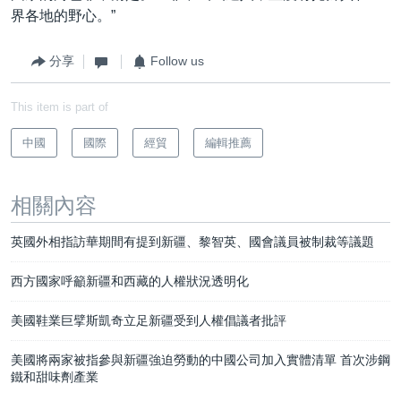
界各地的野心。”
分享
Follow us
This item is part of
中國
國際
經貿
編輯推薦
相關內容
英國外相指訪華期間有提到新疆、黎智英、國會議員被制裁等議題
西方國家呼籲新疆和西藏的人權狀況透明化
美國鞋業巨擘斯凱奇立足新疆受到人權倡議者批評
美國將兩家被指參與新疆強迫勞動的中國公司加入實體清單 首次涉鋼
鐵和甜味劑產業