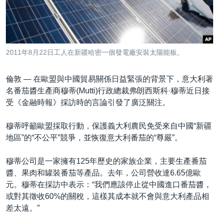
到
國際
檢
經貿
索
視頻
2011年8月22日工人在新疆哈密一個發電廠安裝太陽能板。
音頻
每日視頻新聞
倫敦 —
在歐盟與中國貿易關係日益緊張的背景下，意大利著
VOA 60秒 (國際)
時事經緯
國語
名番茄醬生產商穆蒂(Mutti)行政總裁弗朗西斯科·穆蒂近日接
美國專訊
新聞音頻
受《金融時報》採訪時的言論引發了廣泛關注。
關注我們
視頻存檔
海外港人
穆蒂呼籲歐盟採取行動，保護義大利農民免受來自中國“新疆
YOUTUBE頻道
港人港心
地區”的“不公平”競爭，並恢復意大利番茄的“尊嚴”。
美國透視
其他語言網站
穆蒂公司是一家擁有125年歷史的家族企業，主要生產番茄
建國史話
醬、果肉和罐裝番茄等產品。去年，公司營收達6.65億歐
元。穆蒂在採訪中表示：“我們應該停止從中國進口番茄醬，
廣播節目表
或對其徵收60%的關稅，這樣其成本就不會與意大利產品相
差太遠。”