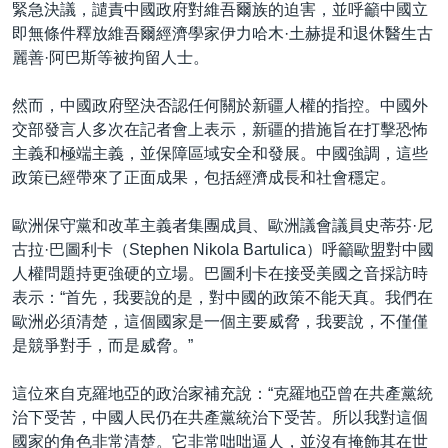
緊急決議，譴責中國政府對維吾爾族的迫害，並呼籲中國立
即無條件釋放維吾爾經濟學家伊力哈木·土赫提和退休醫生古
麗善·阿巴斯等被拘留人士。
然而，中國政府堅決否認任何關於新疆人權的指控。中國外
交部發言人多次在記者會上表示，新疆的措施旨在打擊恐怖
主義和極端主義，並保障區域安全和發展。中國強調，這些
政策已經帶來了正面成果，包括經濟成長和社會穩定。
歐洲保守黨和改革主義者集團成員、歐洲議會議員史蒂芬·尼
古拉·巴圖利卡（Stephen Nikola Bartulica）呼籲歐盟對中國
人權問題持更強硬的立場。巴圖利卡在接受美國之音採訪時
表示：“首先，我要說的是，對中國的政策不能天真。我們在
歐洲必須清楚，這個國家是一個主要威脅，我要說，不僅僅
是競爭對手，而是威脅。”
這位來自克羅地亞的政治家補充說：“克羅地亞曾在共產黨統
治下受苦，中國人民仍在共產黨統治下受苦。所以我對這個
國家的角色非常清楚。它非常咄咄逼人，並沒有掩飾其在世