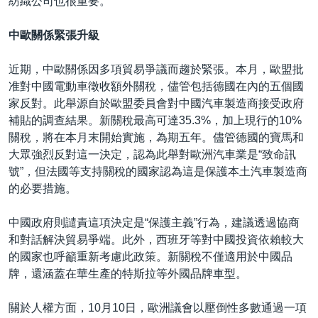
紡織公司也很重要。"
中歐關係緊張升級
近期，中歐關係因多項貿易爭議而趨於緊張。本月，歐盟批
准對中國電動車徵收額外關稅，儘管包括德國在內的五個國
家反對。此舉源自於歐盟委員會對中國汽車製造商接受政府
補貼的調查結果。新關稅最高可達35.3%，加上現行的10%
關稅，將在本月末開始實施，為期五年。儘管德國的寶馬和
大眾強烈反對這一決定，認為此舉對歐洲汽車業是“致命訊
號”，但法國等支持關稅的國家認為這是保護本土汽車製造商
的必要措施。
中國政府則譴責這項決定是“保護主義”行為，建議透過協商
和對話解決貿易爭端。此外，西班牙等對中國投資依賴較大
的國家也呼籲重新考慮此政策。新關稅不僅適用於中國品
牌，還涵蓋在華生產的特斯拉等外國品牌車型。
關於人權方面，10月10日，歐洲議會以壓倒性多數通過一項