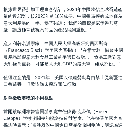
根據世界番茄加工理事會估計，2024年中國將佔全球番茄產
量的近23%，較2023年的18%成長。中國番茄醬的成本僅為
意大利產品的一半。穆蒂強調：“我們的目標是賦予番茄尊
嚴，讓這種常被視為商品的產品得到重視。”
意大利著名漢學家、中國人民大學高級研究員西斯奇
（Francesco Sisci）對美國之音指出：“在意大利，關於中國
農產品影響意大利食品工業的爭議日益增加。食品工業對意
大利極為重要，可能是意大利GDP的最大單一組成部份。 ”
值得注意的是，2021年，美國以強迫勞動為由禁止從新疆進
口番茄醬，但歐盟尚未採取類似行動。
對華徵收關稅的不同觀點
前開放歐洲布魯塞爾辦事處主任彼得·克萊佩（Pieter
Cleppe）對徵收關稅的提議持反對態度。他在接受美國之音
採訪時表示：“當涉及對中國進口產品徵收關稅時，我認為這