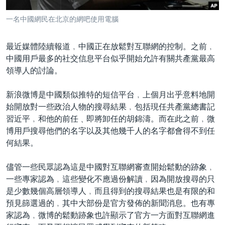
到
國際
檢
一名中國網民在北京的網吧使用電腦
經貿
索
視頻
最近媒體陸續報道﹐中國正在放鬆對互聯網的控制。之前﹐
中國用戶最多的社交信息平台似乎開始允許有關共產黨最高
音頻
每日視頻新聞
領導人的討論。
VOA 60秒 (國際)
時事經緯
國語
新浪微博是中國類似推特的短信平台﹐上個月出乎意料地開
美國專訊
新聞音頻
始開放對一些政治人物的搜尋結果﹐包括現任共產黨總書記
關注我們
視頻存檔
海外港人
習近平﹐和他的前任﹑即將卸任的胡錦濤。而在此之前﹐微
博用戶搜尋他們的名字以及其他幾千人的名字都會得不到任
YOUTUBE頻道
港人港心
何結果。
美國透視
其他語言網站
儘管一些民眾認為這是中國對互聯網審查開始鬆動的跡象﹐
建國史話
一些專家認為﹐這些變化不應過份解讀﹐因為開放搜尋的只
廣播節目表
是少數幾個高層領導人﹐而且得到的搜尋結果也是有限的和
預見篩選過的﹐其中大部份是官方發佈的新聞消息。也有專
家認為﹐微博的鬆動跡象也許顯示了官方一方面對互聯網進