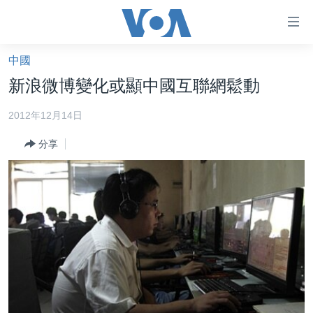
無
障
礙
中國
主頁
鏈
新浪微博變化或顯中國互聯網鬆動
接
美國大選2024
2012年12月14日
跳
港澳
轉
分享
台灣
到
內
美中關係
容
海外港人
跳
轉
新聞自由
到
揭謊頻道
導
航
美國
跳
中國
轉