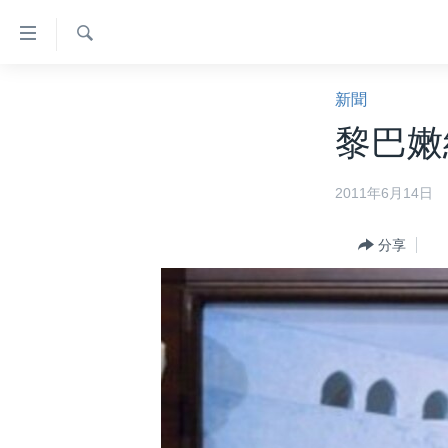
無
障
礙
檢
主頁
索
新聞
鏈
美國大選2024
黎巴嫩
接
港澳
跳
2011年6月14日
轉
台灣
到
美中關係
內
分享
容
海外港人
跳
新聞自由
轉
到
揭謊頻道
導
美國
航
跳
中國
轉