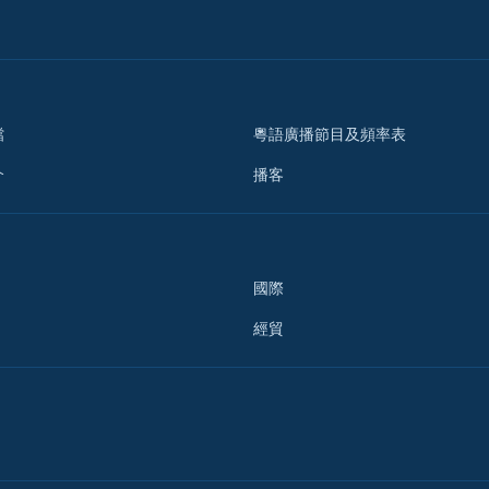
檔
粵語廣播節目及頻率表
介
播客
國際
經貿