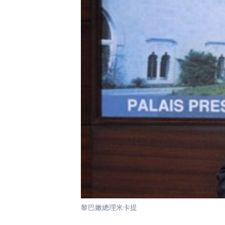
國際
到
檢
經貿
索
視頻
音頻
每日視頻新聞
VOA 60秒 (國際)
時事經緯
美國專訊
新聞音頻
視頻存檔
海外港人
YOUTUBE頻道
港人港心
美國透視
建國史話
廣播節目表
黎巴嫩總理米卡提