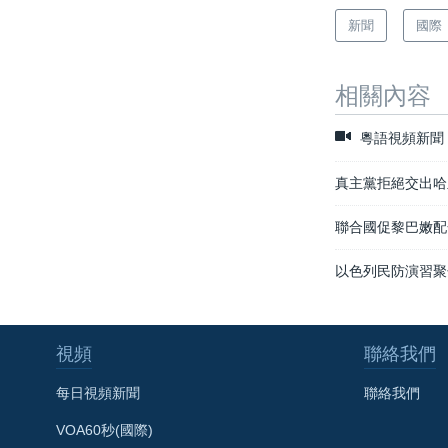
新聞
國際
相關內容
粵語視頻新聞
真主黨拒絕交出哈
聯合國促黎巴嫩配
以色列民防演習聚
視頻
聯絡我們
每日視頻新聞
聯絡我們
VOA60秒(國際)