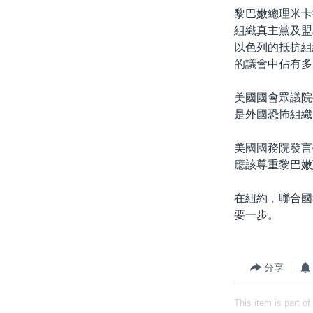
黎巴嫩總理米卡
組織真主黨及盟
以色列的抵抗組
的議會中佔有多
美國國會眾議院
是外國恐怖組織
美國國務院發言
應該尊重黎巴嫩
在紐約﹐聯合國
要一步。
分享
This item is part of