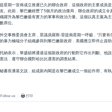
提星期一宣佈成立推遲已久的聯合政府﹐這個政府的主要成員是
友。此前﹐黎巴嫩經歷了5個月的政治僵局﹐聯合政府的成立令
織躍升為黎巴嫩最有實力的軍事和政治力量。這個以真主黨為主
數席位。
外交事務委員會主席﹑眾議員羅斯-雷提南星期一呼籲﹐“只要有
的暴力極端分子組織參與到黎巴嫩新政府﹐美國應立即停止資助
托納表示，華盛頓將通過這個新政府的行動對它作出判斷。他說
憲法﹐遵守聯合國對哈比比遇害的調查結果。
秘書長潘基文說﹐組成新內閣是在黎巴嫩成立一個起作用﹑有執
Follow us
打印