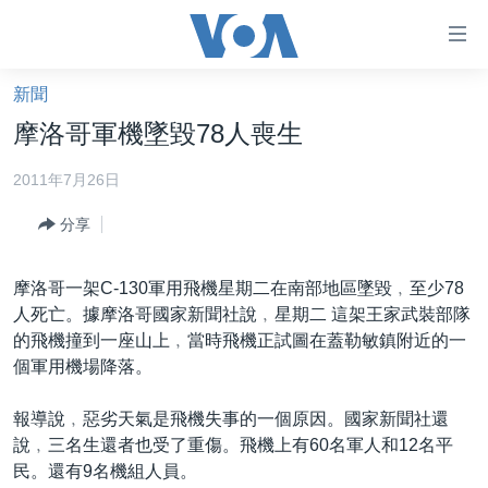
無
障
礙
新聞
主頁
鏈
摩洛哥軍機墜毀78人喪生
接
美國大選2024
2011年7月26日
跳
港澳
轉
分享
台灣
到
內
美中關係
摩洛哥一架C-130軍用飛機星期二在南部地區墜毀﹐至少78
容
海外港人
人死亡。據摩洛哥國家新聞社說﹐星期二 這架王家武裝部隊
跳
的飛機撞到一座山上﹐當時飛機正試圖在蓋勒敏鎮附近的一
轉
新聞自由
個軍用機場降落。
到
揭謊頻道
導
報導說﹐惡劣天氣是飛機失事的一個原因。國家新聞社還
航
美國
說﹐三名生還者也受了重傷。飛機上有60名軍人和12名平
跳
中國
民。還有9名機組人員。
轉