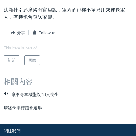
到
國際
法新社引述摩洛哥官員說﹐軍方的飛機不單只用來運送軍
檢
經貿
人﹐有時也會運送家屬。
索
視頻
分享
Follow us
音頻
每日視頻新聞
This item is part of
VOA 60秒 (國際)
時事經緯
國語
美國專訊
新聞音頻
新聞
國際
關注我們
視頻存檔
海外港人
相關內容
YOUTUBE頻道
港人港心
美國透視
摩洛哥軍機墜毀78人喪生
其他語言網站
建國史話
摩洛哥舉行議會選舉
廣播節目表
關注我們