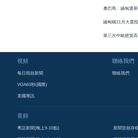
奧巴馬﹕緬甸選舉
緬甸稱11月大選
第三次中歐經貿高
視頻
聯絡我們
每日視頻新聞
聯絡我們
VOA60秒(國際)
美國專訊
音頻
粵語新聞(晚上9-10點)
新聞音頻存