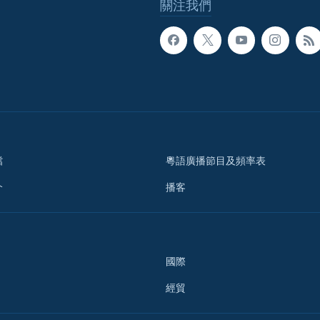
關注我們
檔
粵語廣播節目及頻率表
介
播客
國際
經貿