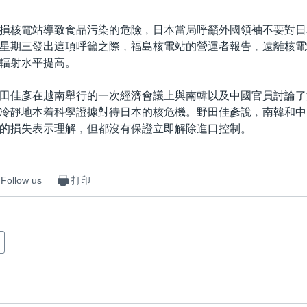
損核電站導致食品污染的危險﹐日本當局呼籲外國領袖不要對日
星期三發出這項呼籲之際﹐福島核電站的營運者報告﹐遠離核電
輻射水平提高。
田佳彥在越南舉行的一次經濟會議上與南韓以及中國官員討論了
冷靜地本着科學證據對待日本的核危機。野田佳彥說﹐南韓和中
的損失表示理解﹐但都沒有保證立即解除進口控制。
Follow us
打印