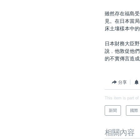
雖然存在福島受
見。在日本當局
床土壤樣本中的
日本財務大臣野
說﹐他敦促他們
的不實傳言造成
分享
This item is part of
新聞
國際
相關內容