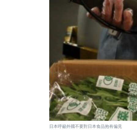
國際
到
檢
經貿
索
視頻
音頻
每日視頻新聞
VOA 60秒 (國際)
時事經緯
美國專訊
新聞音頻
視頻存檔
海外港人
YOUTUBE頻道
港人港心
美國透視
建國史話
廣播節目表
日本呼籲外國不要對日本食品抱有偏見