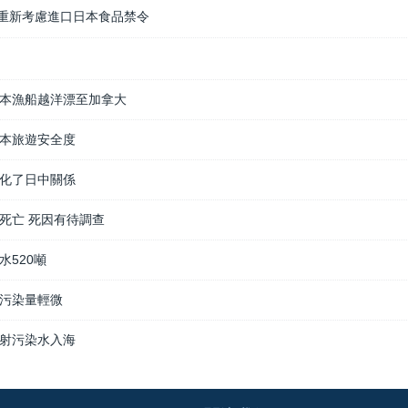
重新考慮進口日本食品禁令
本漁船越洋漂至加拿大
本旅遊安全度
化了日中關係
死亡 死因有待調查
水520噸
污染量輕微
射污染水入海