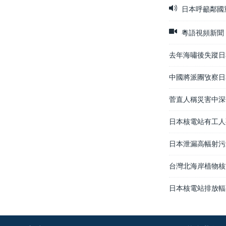
日本呼籲鄰國
粵語視頻新聞
去年海嘯後失蹤日
中國將派團攷察日
菅直人稱災害中深
日本核電站有工人
日本泄漏高幅射污
台灣北海岸植物核
日本核電站排放輻