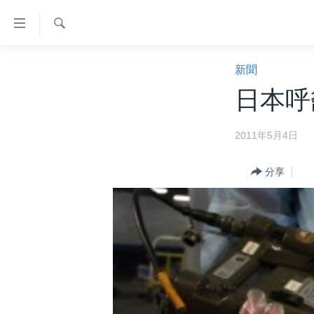
無
障
礙
檢
主頁
索
新聞
鏈
美國大選2024
日本呼
接
港澳
跳
2011年5月4日
轉
台灣
到
美中關係
內
分享
容
海外港人
跳
新聞自由
轉
到
揭謊頻道
導
美國
航
跳
中國
轉