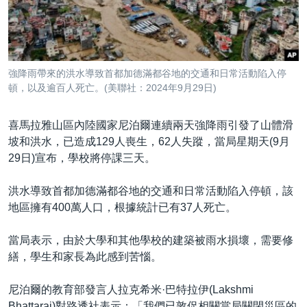
到
國際
檢
經貿
索
視頻
強降雨帶來的洪水導致首都加德滿都谷地的交通和日常活動陷入停
音頻
每日視頻新聞
頓，以及逾百人死亡。(美聯社：2024年9月29日)
VOA 60秒 (國際)
時事經緯
國語
喜馬拉雅山區內陸國家尼泊爾連續兩天強降雨引發了山體滑
美國專訊
新聞音頻
坡和洪水，已造成129人喪生，62人失蹤，當局星期天(9月
29日)宣布，學校將停課三天。
關注我們
視頻存檔
海外港人
YOUTUBE頻道
港人港心
洪水導致首都加德滿都谷地的交通和日常活動陷入停頓，該
地區擁有400萬人口，根據統計已有37人死亡。
美國透視
其他語言網站
建國史話
當局表示，由於大學和其他學校的建築被雨水損壞，需要修
繕，學生和家長為此感到苦惱。
廣播節目表
尼泊爾的教育部發言人拉克希米·巴特拉伊(Lakshmi
Bhattarai)對路透社表示：「我們已敦促相關當局關閉災區的