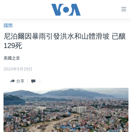
無
障
礙
國際
主頁
鏈
尼泊爾因暴雨引發洪水和山體滑坡 已釀
接
美國大選2024
129死
跳
港澳
轉
美國之音
台灣
到
2024年9月29日
內
美中關係
容
分享
海外港人
跳
轉
新聞自由
到
揭謊頻道
導
航
美國
跳
中國
轉