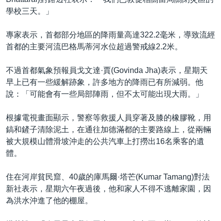
學校三天。」
專家表示，首都部分地區的降雨量高達322.2毫米，導致流經
首都的主要河流巴格馬蒂河水位超過警戒線2.2米。
不過首都氣象預報員戈文達·賈(Govinda Jha)表示，星期天
早上已有一些緩解跡象，許多地方的降雨已有所減弱。他
說：「可能會有一些局部陣雨，但不太可能出現大雨。」
根據電視畫面顯示，警察等救援人員穿著及膝的橡膠靴，用
鎬和鏟子清除泥土，在通往加德滿都的主要路線上，從兩輛
被大規模山體滑坡沖走的公共汽車上打撈出16名乘客的遺
體。
住在河岸貧民窟、40歲的庫馬爾·塔芒(Kumar Tamang)對法
新社表示，星期六午夜過後，他和家人不得不逃離家園，因
為洪水沖進了他的棚屋。