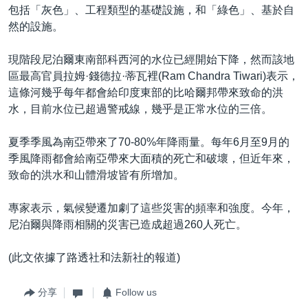
包括「灰色」、工程類型的基礎設施，和「綠色」、基於自
然的設施。
現階段尼泊爾東南部科西河的水位已經開始下降，然而該地
區最高官員拉姆·錢德拉·蒂瓦裡(Ram Chandra Tiwari)表示，
這條河幾乎每年都會給印度東部的比哈爾邦帶來致命的洪
水，目前水位已超過警戒線，幾乎是正常水位的三倍。
夏季季風為南亞帶來了70-80%年降雨量。每年6月至9月的
季風降雨都會給南亞帶來大面積的死亡和破壞，但近年來，
致命的洪水和山體滑坡皆有所增加。
專家表示，氣候變遷加劇了這些災害的頻率和強度。今年，
尼泊爾與降雨相關的災害已造成超過260人死亡。
(此文依據了路透社和法新社的報道)
分享
Follow us