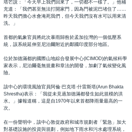
塔芒說：「今天早上我們回來了，一切都不一樣了。」他補
充道：「我們甚至無法打開家門，因為門被泥巴堵住了……
昨天我們擔心水會淹死我們，但今天我們沒有水可以用來清
洗。」
首都的氣象官員將此次暴雨歸咎於孟加拉灣的一個低壓系
統，該系統延伸至尼泊爾附近的鄰國印度部分地區。
位於加德滿都的國際山地綜合發展中心(ICIMOD)的氣候科學
家表示，尼泊爾毫無規畫和章法的開發，加劇了氣候變化風
險。
該中心的環境風險官員阿倫·巴克塔·什雷斯塔(Arun Bhakta
Shrestha)表示：「我從未見過加德滿都發生如此規模的洪
水。」據報道稱，這是自1970年以來首都降雨量最高的一
次。
在一份聲明中，該中心敦促政府和城市規劃者「緊急」加大
對基礎設施的投資與規劃，例如地下雨水和污水處理系統，