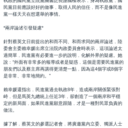
執政的國民黨立院黨團書記長謝國樑表示﹐身為執政黨﹐國
民黨目前應該好好的做事﹐取得人民的信任﹐而不是像民進
黨一樣天天在想選舉的事情。
*兩岸論述引發疑慮*
針對蔡英文日前提出的和而不同、和而求同的兩岸論述﹐陸
委會主委賴幸媛出席立法院內政委員會時表示﹐這項論述太
過簡單﹐民進黨有必要進一步的說明﹐化解外界的疑慮。她
說﹕“外面有非常多的報導或者是疑惑﹐這個是需要民進黨的
朋友們以及蔡主席再講得更清楚一點﹐因為這4個字或8個字
是非常、非常地簡約。”
賴幸媛還指出﹐民進黨過去執政8年﹐造成兩岸關係緊張對
峙﹐但是馬英九總統上任近3年﹐卻創造了一個兩岸和平穩
定的新局面﹐如果民進黨願意跟隨﹐才是一種對民眾負責的
做法。
據了解﹐蔡英文的參選記者會﹐將廣邀黨內立委、獨派人士