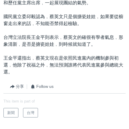
和歷任黨主席出席﹐一起展現團結的氣勢。
國民黨立委邱毅認為﹐蔡英文只是個搪瓷娃娃﹐如果要從櫥
窗走出來的話﹐不知能否禁得起檢驗。
台灣立法院長王金平則表示﹐蔡英文的確很有學者氣息﹐形
象清新﹐是否是搪瓷娃娃﹐到時候就知道了。
王金平還指出﹐蔡英文現在是依照民進黨內的機制參與初
選﹐他除了祝福之外﹐無法預測誰將代表民進黨參與總統大
選。
分享
Follow us
This item is part of
新聞
台灣