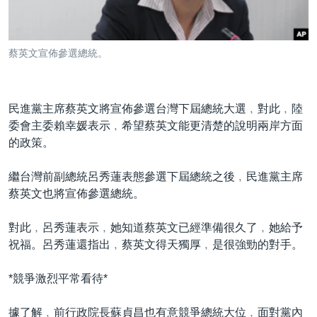
到
國際
檢
經貿
索
蔡英文宣佈參選總統。
視頻
音頻
每日視頻新聞
民進黨主席蔡英文將宣佈參選台灣下屆總統大選﹐對此﹐陸
VOA 60秒 (國際)
時事經緯
委會主委賴幸媛表示﹐希望蔡英文能更清楚的說明兩岸方面
國語
美國專訊
新聞音頻
的政策。
關注我們
視頻存檔
海外港人
繼台灣前副總統呂秀蓮表態參選下屆總統之後﹐民進黨主席
YOUTUBE頻道
港人港心
蔡英文也將宣佈參選總統。
美國透視
對此﹐呂秀蓮表示﹐她知道蔡英文已經準備很久了﹐她給予
其他語言網站
建國史話
祝福。呂秀蓮還指出﹐蔡英文得天獨厚﹐是很強勁的對手。
廣播節目表
*競爭激烈平常看待*
據了解﹐前行政院長蘇貞昌也有意競爭總統大位﹐面對黨內