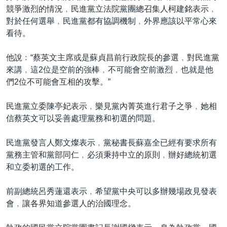
競爭激烈的情況﹐民進黨立法院黨團總召集人柯建銘表示﹐
對於任何選舉﹐民進黨都有協調機制﹐外界應該以平常心來
看待。
他說﹕“蔡英文主席或是蘇貞昌前行政院長的參選﹐對民進黨
來講﹐這2位是空前的強棒﹐不可能會空前激烈﹐也就是他
們2位不可能會互相的攻擊。”
民進黨立委陳亭妃表示﹐樂見黨內菁英進行君子之爭﹐她相
信蔡英文可以妥善處理黨務和初選的問題。
民進黨發言人鄭文燦表示﹐黨秘書長蘇嘉全已經有要求所有
黨務主管和黨部同仁﹐必須秉持中立的原則﹐辦好總統初選
和立委初選的工作。
前副總統呂秀蓮還表示﹐希望黨中央可以多辦幾場政見發表
會﹐讓各界知道參選人的治國理念。