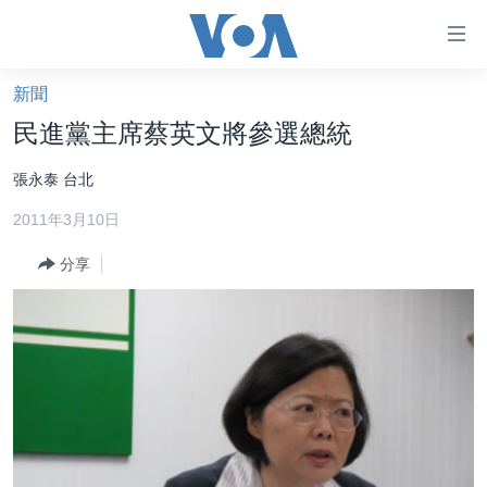
無
障
礙
新聞
主頁
鏈
民進黨主席蔡英文將參選總統
接
美國大選2024
張永泰 台北
跳
港澳
轉
2011年3月10日
台灣
到
內
分享
美中關係
容
海外港人
跳
轉
新聞自由
到
揭謊頻道
導
航
美國
跳
中國
轉